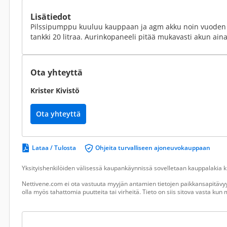
Lisätiedot
Pilssipumppu kuuluu kauppaan ja agm akku noin vuoden 
tankki 20 litraa. Aurinkopaneeli pitää mukavasti akun ain
Ota yhteyttä
Krister Kivistö
Ota yhteyttä
Lataa / Tulosta
Ohjeita turvalliseen ajoneuvokauppaan
Yksityishenkilöiden välisessä kaupankäynnissä sovelletaan kauppalakia ku
Nettivene.com ei ota vastuuta myyjän antamien tietojen paikkansapitävyy
olla myös tahattomia puutteita tai virheitä. Tieto on siis sitova vasta ku