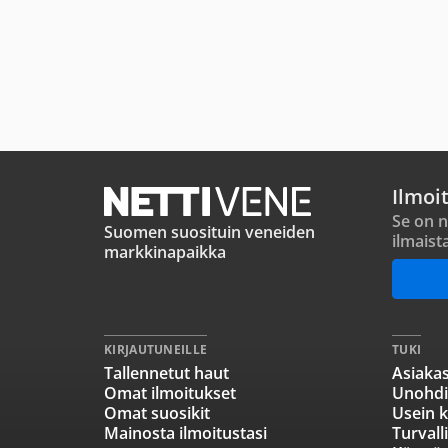
Ilmoi
Se on n
Suomen suosituin veneiden
ilmaist
markkinapaikka
KIRJAUTUNEILLE
TUKI
Tallennetut haut
Asiakas
Omat ilmoitukset
Unohdi
Omat suosikit
Usein k
Mainosta ilmoitustasi
Turvall