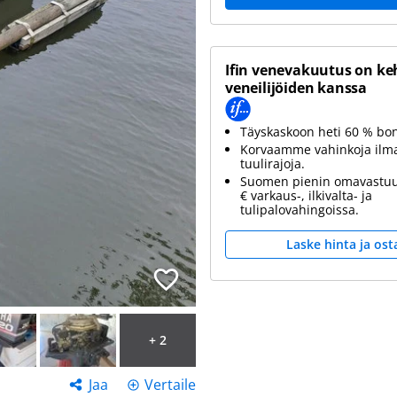
Ifin venevakuutus on ke
veneilijöiden kanssa
Täyskaskoon heti 60 % bo
Korvaamme vahinkoja ilm
tuulirajoja.
Suomen pienin omavastuu
€ varkaus-, ilkivalta- ja
tulipalovahingoissa.
Laske hinta ja ost
+ 2
Jaa
Vertaile