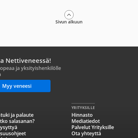
Sivun alkuun
ta Nettiveneessä!
opeaa ja yksityishenkilölle
a
Myy veneesi
YRITYKSILLE
tuki ja palaute
Hinnasto
tko salasanan?
Mediatiedot
ysyttyä
Palvelut Yrityksille
isuusohjeet
Ota yhteyttä