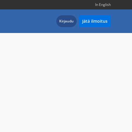
In English
Jätä ilmoitus
Kirjaudu