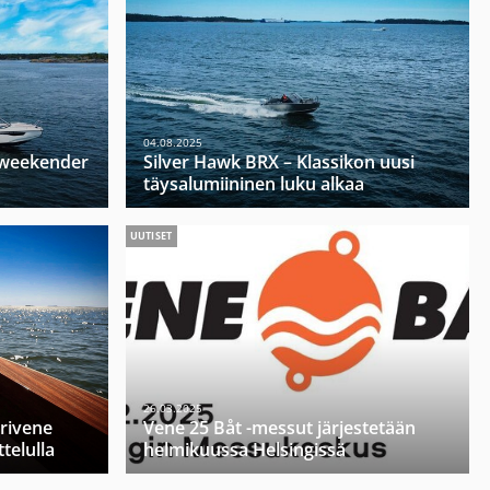
04.08.2025
u weekender
Silver Hawk BRX – Klassikon uusi
täysalumiininen luku alkaa
UUTISET
26.03.2025
orivene
Vene 25 Båt -messut järjestetään
telulla
helmikuussa Helsingissä