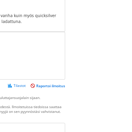
vanha kuin myös quicksilver
a ladattuna.
Tilastot
Raportoi ilmoitus
luttajansuojalain sijaan.
destä. Ilmoitetuissa tiedoissa saattaa
n myyjä on sen pyynnöstäsi vahvistanut.