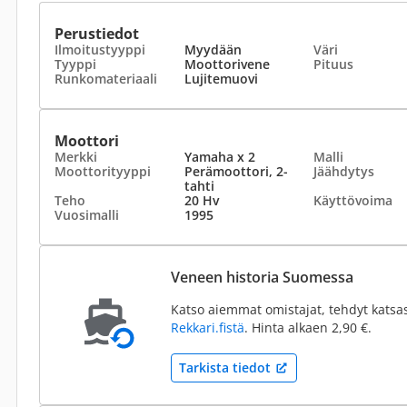
Perustiedot
Ilmoitustyyppi
Myydään
Väri
Tyyppi
Moottorivene
Pituus
Runkomateriaali
Lujitemuovi
Moottori
Merkki
Yamaha x 2
Malli
Moottorityyppi
Perämoottori, 2-
Jäähdytys
tahti
Teho
20 Hv
Käyttövoima
Vuosimalli
1995
Veneen historia Suomessa
Katso aiemmat omistajat, tehdyt katsa
Rekkari.fistä
. Hinta alkaen 2,90 €.
Tarkista tiedot