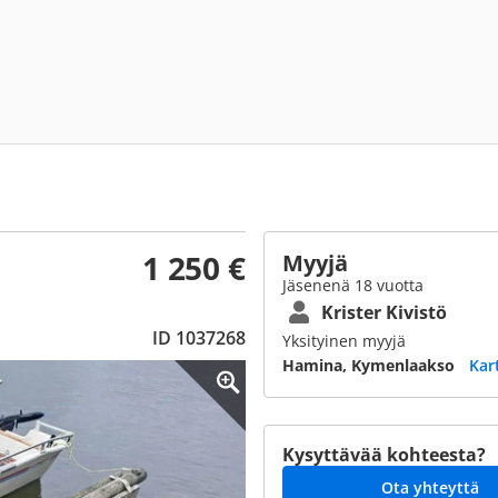
1 250 €
Myyjä
Jäsenenä 18 vuotta
Krister Kivistö
ID 1037268
Yksityinen myyjä
Hamina, Kymenlaakso
Kar
Kysyttävää kohteesta?
Ota yhteyttä