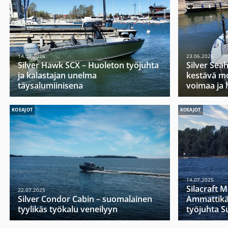
14.07.2026
23.06.2026
Silver Hawk SCX – Huoleton työjuhta
Silver Sea
ja kalastajan unelma
kestävä mo
täysalumiinisena
voimaa ja 
KOEAJOT
KOEAJOT
14.07.2025
Silacraft 
22.07.2025
Silver Condor Cabin – suomalainen
Ammattikä
tyylikäs työkalu veneilyyn
työjuhta 