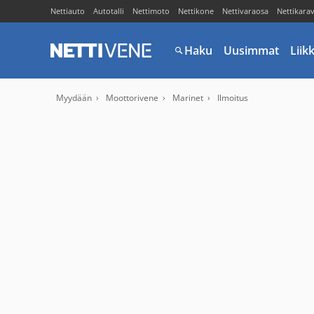
Nettiauto
Autotalli
Nettimoto
Nettikone
Nettivaraosa
Nettikara
Haku
Uusimmat
Liik
Myydään
Moottorivene
Marinet
Ilmoitus