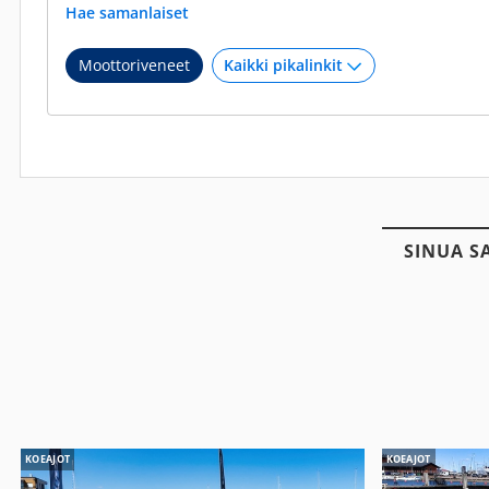
Hae samanlaiset
Moottoriveneet
SINUA S
KOEAJOT
KOEAJOT