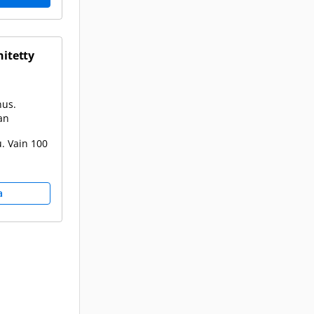
hitetty
nus.
an
. Vain 100
a