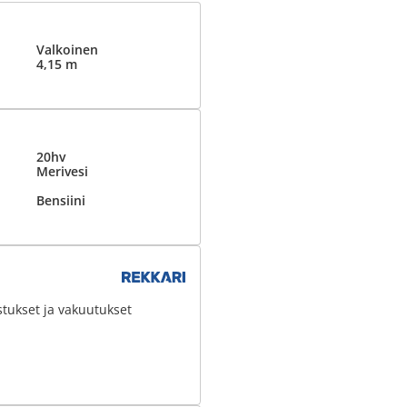
Valkoinen
4,15 m
20hv
Merivesi
Bensiini
stukset ja vakuutukset