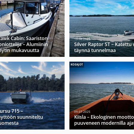
hawk Cabin: Saariston
13.08.2025
niottelija – Alumiinin
Silver Raptor ST – Katett
hytin mukavuutta
täynnä tunnelmaa
KOEAJOT
Mursu 715 –
09.07.2025
yttöön suunniteltu
Kiisla – Ekologinen moott
Suomesta
puuveneen modernilla ajat