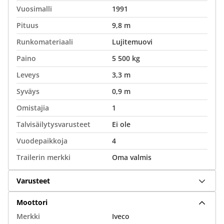
Vuosimalli
1991
Pituus
9,8 m
Runkomateriaali
Lujitemuovi
Paino
5 500 kg
Leveys
3,3 m
Syväys
0,9 m
Omistajia
1
Talvisäilytysvarusteet
Ei ole
Vuodepaikkoja
4
Trailerin merkki
Oma valmis
Varusteet
Moottori
Merkki
Iveco