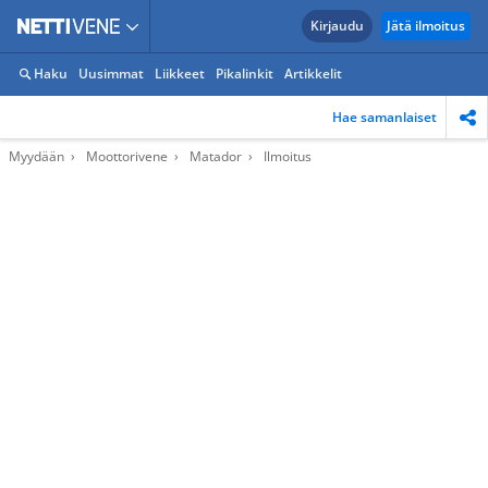
Kirjaudu
Jätä ilmoitus
Haku
Uusimmat
Liikkeet
Pikalinkit
Artikkelit
Hae samanlaiset
Myydään
Moottorivene
Matador
Ilmoitus