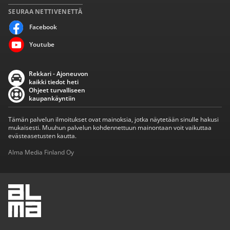
SEURAA NETTIVENETTÄ
Facebook
Youtube
Rekkari - Ajoneuvon
kaikki tiedot heti
Ohjeet turvalliseen
kaupankäyntiin
Tämän palvelun ilmoitukset ovat mainoksia, jotka näytetään sinulle hakusi
mukaisesti. Muuhun palvelun kohdennettuun mainontaan voit vaikuttaa
evästeasetusten kautta.
Alma Media Finland Oy