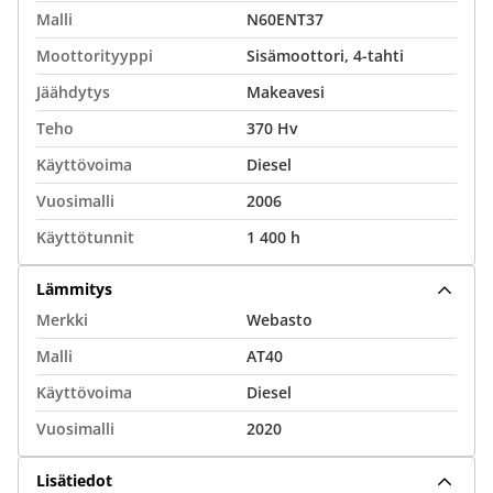
Malli
N60ENT37
Moottorityyppi
Sisämoottori, 4-tahti
Jäähdytys
Makeavesi
Teho
370 Hv
Käyttövoima
Diesel
Vuosimalli
2006
Käyttötunnit
1 400 h
Lämmitys
Merkki
Webasto
Malli
AT40
Käyttövoima
Diesel
Vuosimalli
2020
Lisätiedot