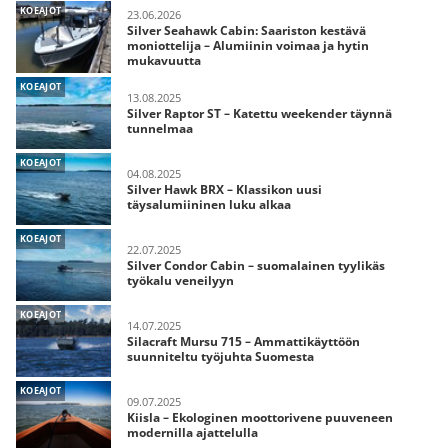
KOEAJOT
23.06.2026
Silver Seahawk Cabin: Saariston kestävä
moniottelija – Alumiinin voimaa ja hytin
mukavuutta
KOEAJOT
13.08.2025
Silver Raptor ST – Katettu weekender täynnä
tunnelmaa
KOEAJOT
04.08.2025
Silver Hawk BRX – Klassikon uusi
täysalumiininen luku alkaa
KOEAJOT
22.07.2025
Silver Condor Cabin – suomalainen tyylikäs
työkalu veneilyyn
KOEAJOT
14.07.2025
Silacraft Mursu 715 – Ammattikäyttöön
suunniteltu työjuhta Suomesta
KOEAJOT
09.07.2025
Kiisla – Ekologinen moottorivene puuveneen
modernilla ajattelulla