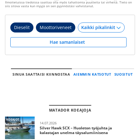
Ilmoitetuissa tiedoissa saattaa olla myös tahattomia puutteita tai virheitä. Tieto on
siis sitova vasta kun myyjä on sen pyynnöstäsi vahvistanut.
Dieselit
Moottoriveneet
Hae samanlaiset
SINUA SAATTAISI KIINNOSTAA
AIEMMIN KATSOTUT
SUOSITUT
MATADOR KOEAJOJA
KOEAJOT
14.07.2026
Silver Hawk SCX – Huoleton työjuhta ja
kalastajan unelma täysalumiinisena