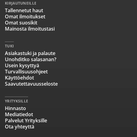
KIRJAUTUNEILLE
Tallennetut haut
Omat ilmoitukset
Omat suosikit
Mainosta ilmoitustasi
TUKI
Asiakastuki ja palaute
Unohditko salasanan?
Usein kysyttyä
Turvallisuusohjeet
Käyttöehdot
Saavutettavuusseloste
YRITYKSILLE
Hinnasto
Mediatiedot
Palvelut Yrityksille
Ota yhteyttä