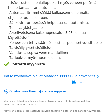
-Lisävarusteena ohjailupotkuri myös veneen perässä
helpottamaan rantautumisia.
-Automaattitrimmi säätää kulkuasennon ennalta
ohjelmoituun asentoon.
-Sähkövintturi perässä helpottaa rantautumista.
-Toimiva yläohjaamo.
-Akselivetoisena koko nopeusalue 5-25 solmua
käytettävissä.
-Koneeseen tehty säännöllisesti tarpeelliset vuosihuollo
-Talvisäilytykset sisätiloissa.
-Vaihdossa sopiva vene mahdollinen.
-Tarjoukset myös huomioidaan.
Poistettu myynnistä
Katso myytävävä olevat Matador 9000 CD vaihtoveneet
Tilastot
Ohjeita turvalliseen ajoneuvokauppaan
Yksityishenkilöiden välisessä kaupankäynnissä sovelletaan kauppalakia
kuluttajansuojalain sijaan.
Nettivene.com ei ota vastuuta myyjän antamien tietojen paikkansapitävyydestä.