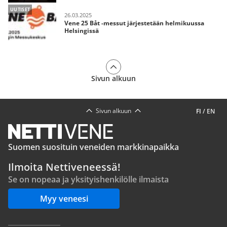
UUTISET
26.03.2025
Vene 25 Båt -messut järjestetään helmikuussa
Helsingissä
Sivun alkuun
Sivun alkuun
FI
/
EN
Suomen suosituin veneiden markkinapaikka
Ilmoita Nettiveneessä!
Se on nopeaa ja yksityishenkilölle ilmaista
Myy veneesi