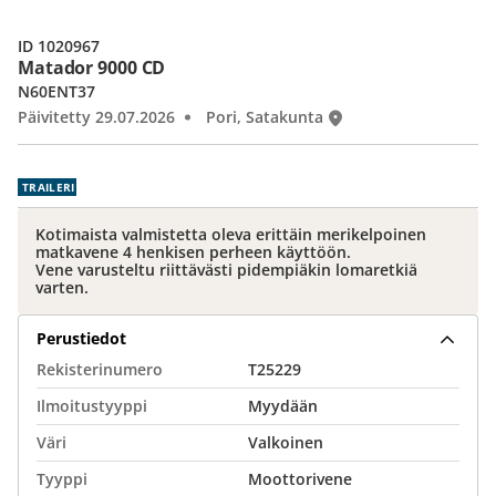
ID 1020967
Matador 9000 CD
N60ENT37
Päivitetty 29.07.2026
Pori, Satakunta
TRAILERI
Kotimaista valmistetta oleva erittäin merikelpoinen
matkavene 4 henkisen perheen käyttöön.
Vene varusteltu riittävästi pidempiäkin lomaretkiä
varten.
Perustiedot
Rekisterinumero
T25229
Ilmoitustyyppi
Myydään
Väri
Valkoinen
Tyyppi
Moottorivene