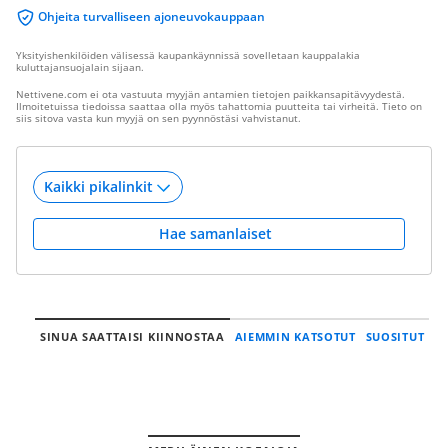
Ohjeita turvalliseen ajoneuvokauppaan
Yksityishenkilöiden välisessä kaupankäynnissä sovelletaan kauppalakia
kuluttajansuojalain sijaan.
Nettivene.com ei ota vastuuta myyjän antamien tietojen paikkansapitävyydestä.
Ilmoitetuissa tiedoissa saattaa olla myös tahattomia puutteita tai virheitä. Tieto on
siis sitova vasta kun myyjä on sen pyynnöstäsi vahvistanut.
Hae samanlaiset
SINUA SAATTAISI KIINNOSTAA
AIEMMIN KATSOTUT
SUOSITUT