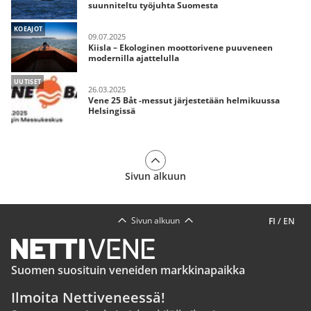
suunniteltu työjuhta Suomesta
KOEAJOT
09.07.2025
Kiisla – Ekologinen moottorivene puuveneen
modernilla ajattelulla
UUTISET
26.03.2025
Vene 25 Båt -messut järjestetään helmikuussa
Helsingissä
Sivun alkuun
Sivun alkuun
FI
/
EN
Suomen suosituin veneiden markkinapaikka
Ilmoita Nettiveneessä!