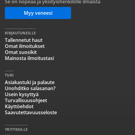
Se on nopeaa ja yksityishenkilölle ilmaista
Myy veneesi
KIRJAUTUNEILLE
Tallennetut haut
Omat ilmoitukset
Omat suosikit
Mainosta ilmoitustasi
TUKI
Asiakastuki ja palaute
Unohditko salasanan?
Usein kysyttyä
Turvallisuusohjeet
Käyttöehdot
Saavutettavuusseloste
YRITYKSILLE