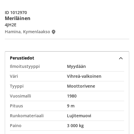
ID 1012970
Meriläinen
4JH2E
Hamina, Kymenlaakso
Perustiedot
Ilmoitustyyppi
Myydään
Väri
Vihreä-valkoinen
Tyyppi
Moottorivene
Vuosimalli
1980
Pituus
9 m
Runkomateriaali
Lujitemuovi
Paino
3 000 kg