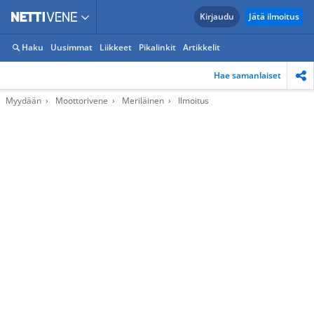
Kirjaudu
Jätä ilmoitus
Haku
Uusimmat
Liikkeet
Pikalinkit
Artikkelit
Hae samanlaiset
Myydään
Moottorivene
Meriläinen
Ilmoitus