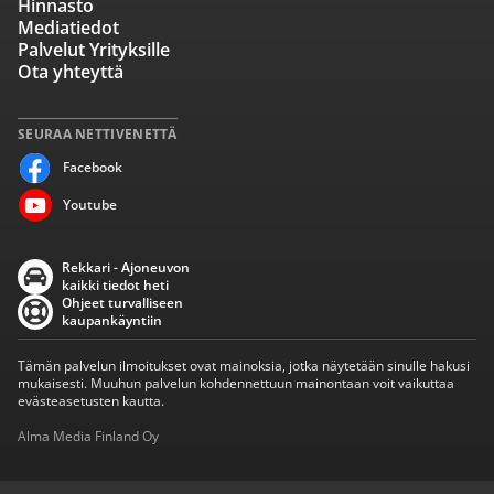
Hinnasto
Mediatiedot
Palvelut Yrityksille
Ota yhteyttä
SEURAA NETTIVENETTÄ
Facebook
Youtube
Rekkari - Ajoneuvon
kaikki tiedot heti
Ohjeet turvalliseen
kaupankäyntiin
Tämän palvelun ilmoitukset ovat mainoksia, jotka näytetään sinulle hakusi
mukaisesti. Muuhun palvelun kohdennettuun mainontaan voit vaikuttaa
evästeasetusten kautta.
Alma Media Finland Oy