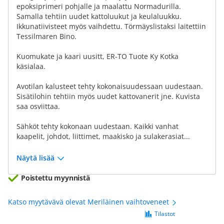
epoksiprimeri pohjalle ja maalattu Normadurilla.
Samalla tehtiin uudet kattoluukut ja keulaluukku.
Ikkunatiivisteet myös vaihdettu. Törmäyslistaksi laitettiin
Tessilmaren Bino.
Kuomukate ja kaari uusitt, ER-TO Tuote Ky Kotka
käsialaa.
Avotilan kalusteet tehty kokonaisuudessaan uudestaan.
Sisätilohin tehtiin myös uudet kattovanerit jne. Kuvista
saa osviittaa.
Sähköt tehty kokonaan uudestaan. Kaikki vanhat
kaapelit, johdot, liittimet, maakisko ja sulakerasiat...
Näytä lisää
Poistettu myynnistä
Katso myytävävä olevat Meriläinen vaihtoveneet
Tilastot