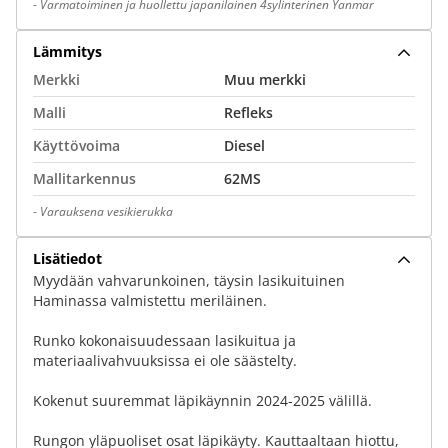
-
Varmatoiminen ja huollettu japanilainen 4sylinterinen Yanmar
Lämmitys
Merkki
Muu merkki
Malli
Refleks
Käyttövoima
Diesel
Mallitarkennus
62MS
-
Varauksena vesikierukka
Lisätiedot
Myydään vahvarunkoinen, täysin lasikuituinen
Haminassa valmistettu meriläinen.
Runko kokonaisuudessaan lasikuitua ja
materiaalivahvuuksissa ei ole säästelty.
Kokenut suuremmat läpikäynnin 2024-2025 välillä.
Rungon yläpuoliset osat läpikäyty. Kauttaaltaan hiottu,