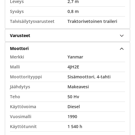
Leveys
2,7 m
Syväys
0,8 m
Talvisäilytysvarusteet
Traktorivetoinen traileri
Varusteet
Moottori
Merkki
Yanmar
Malli
4JH2E
Moottorityyppi
Sisämoottori, 4-tahti
Jäähdytys
Makeavesi
Teho
50 Hv
Käyttövoima
Diesel
Vuosimalli
1990
Käyttötunnit
1 540 h