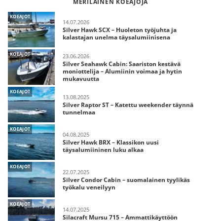
MERILÄINEN KOEAJOJA
KOEAJOT
14.07.2026
Silver Hawk SCX – Huoleton työjuhta ja
kalastajan unelma täysalumiinisena
KOEAJOT
23.06.2026
Silver Seahawk Cabin: Saariston kestävä
moniottelija – Alumiinin voimaa ja hytin
mukavuutta
KOEAJOT
13.08.2025
Silver Raptor ST – Katettu weekender täynnä
tunnelmaa
KOEAJOT
04.08.2025
Silver Hawk BRX – Klassikon uusi
täysalumiininen luku alkaa
KOEAJOT
22.07.2025
Silver Condor Cabin – suomalainen tyylikäs
työkalu veneilyyn
KOEAJOT
14.07.2025
Silacraft Mursu 715 – Ammattikäyttöön