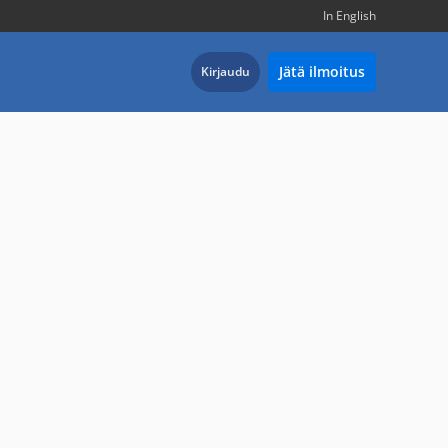
In English
Jätä ilmoitus
Kirjaudu