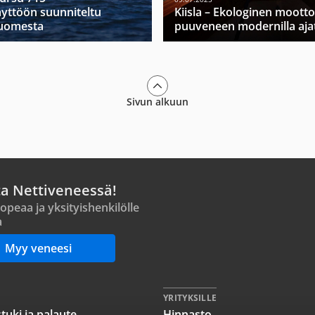
yttöön suunniteltu
Kiisla – Ekologinen moott
Suomesta
puuveneen modernilla ajat
Sivun alkuun
ta Nettiveneessä!
opeaa ja yksityishenkilölle
a
Myy veneesi
YRITYKSILLE
tuki ja palaute
Hinnasto