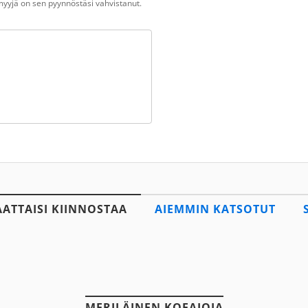
n myyjä on sen pyynnöstäsi vahvistanut.
AATTAISI KIINNOSTAA
AIEMMIN KATSOTUT
MERILÄINEN KOEAJOJA