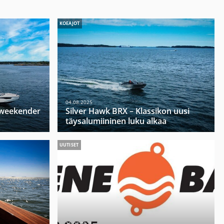
KOEAJOT
04.08.2025
u weekender
Silver Hawk BRX – Klassikon uusi
täysalumiininen luku alkaa
UUTISET
26.03.2025