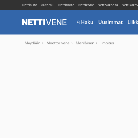
Nettiauto
Autotalli
Nettimoto
Nettikone
Nettivaraosa
Nettikara
Haku
Uusimmat
Liik
Myydään
Moottorivene
Meriläinen
Ilmoitus