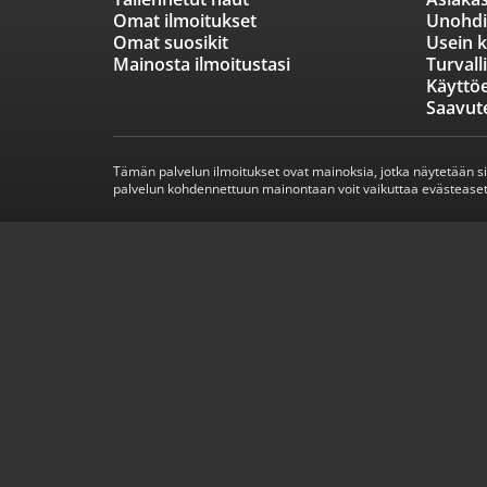
Omat ilmoitukset
Unohdi
Omat suosikit
Usein k
Mainosta ilmoitustasi
Turvall
Käyttö
Saavut
Tämän palvelun ilmoitukset ovat mainoksia, jotka näytetään s
palvelun kohdennettuun mainontaan voit vaikuttaa evästeaset