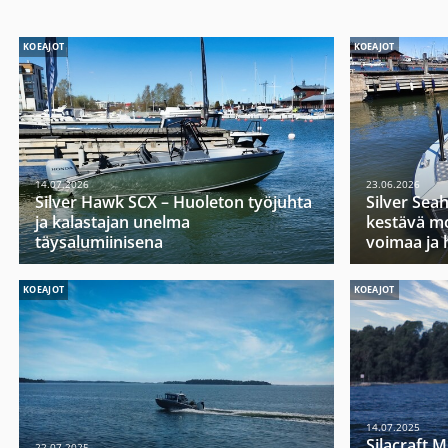
KOEAJOT
KOEAJOT
14.07.2026
23.06.2026
Silver Hawk SCX – Huoleton työjuhta
Silver Sea
ja kalastajan unelma
kestävä mo
täysalumiinisena
voimaa ja 
KOEAJOT
KOEAJOT
14.07.2025
Silacraft 
22.07.2025