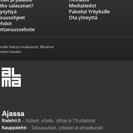
tko salasanan?
Mediatiedot
ysyttyä
Palvelut Yrityksille
isuusohjeet
Ota yhteyttä
ehdot
ettavuusseloste
inulle hakusi mukaisesti. Muuhun
usten kautta.