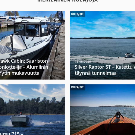
KOEAJOT
hawk Cabin: Saariston
13.08.2025
niottelija – Alumiinin
Silver Raptor ST – Katett
hytin mukavuutta
täynnä tunnelmaa
KOEAJOT
Mursu 715 –
09.07.2025