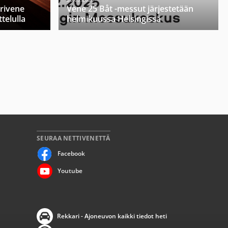
orivene
Vene 25 Båt -messut järjestetään
telulla
helmikuussa Helsingissä
SEURAA NETTIVENETTÄ
Facebook
Youtube
Rekkari - Ajoneuvon kaikki tiedot heti