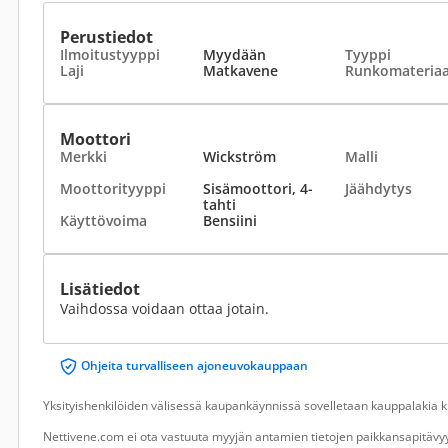
Perustiedot
Ilmoitustyyppi
Myydään
Tyyppi
Laji
Matkavene
Runkomateriaa
Moottori
Merkki
Wickström
Malli
Moottorityyppi
Sisämoottori, 4-
Jäähdytys
tahti
Käyttövoima
Bensiini
Lisätiedot
Vaihdossa voidaan ottaa jotain.
Ohjeita turvalliseen ajoneuvokauppaan
Yksityishenkilöiden välisessä kaupankäynnissä sovelletaan kauppalakia ku
Nettivene.com ei ota vastuuta myyjän antamien tietojen paikkansapitävyy