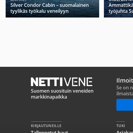
Silver Condor Cabin – suomalainen
Ammattikä
tyylikäs työkalu veneilyyn
työjuhta 
Ilmoi
Se on n
Suomen suosituin veneiden
ilmaist
markkinapaikka
KIRJAUTUNEILLE
TUKI
Tallennetut haut
Asiakas