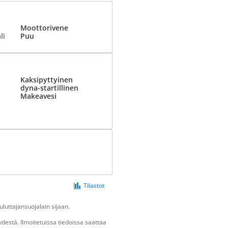
Moottorivene
li
Puu
Kaksipyttyinen
dyna-startillinen
Makeavesi
Tilastot
luttajansuojalain sijaan.
destä. Ilmoitetuissa tiedoissa saattaa