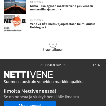
09.07.2025
Kiisla – Ekologinen moottorivene puuveneen
modernilla ajattelulla
UUTISET
26.03.2025
Vene 25 Båt -messut järjestetään helmikuussa
Helsingissä
Sivun alkuun
Sivun alkuun
FI
/
EN
Suomen suosituin veneiden markkinapaikka
Ilmoita Nettiveneessä!
Se on nopeaa ja yksityishenkilölle ilmaista
Myy veneesi