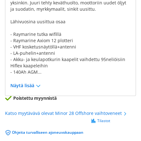
yksinkin. Juuri tehty keväthuolto, moottoriin uudet öljyt
ja suodatin, myrkkymaalit, sinkit uusittu.
Lähivuosina uusittua osaa
- Raymarine tutka wifillä
- Raymarine Axiom 12 plotteri
- VHF kosketusnäytöllä+antenni
- LA-puhelin+antenni
- Akku- ja keulapotkurin kaapelit vaihdettu 95neliöisiin
Hiflex kaapeleihin
- 140Ah AGM...
Näytä lisää
Poistettu myynnistä
Katso myytävävä olevat Minor 28 Offshore vaihtoveneet
Tilastot
Ohjeita turvalliseen ajoneuvokauppaan