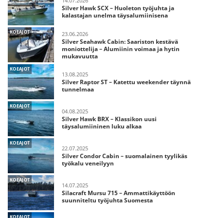
14.07.2026
Silver Hawk SCX – Huoleton työjuhta ja
kalastajan unelma täysalumiinisena
KOEAJOT
23.06.2026
Silver Seahawk Cabin: Saariston kestävä
moniottelija – Alumiinin voimaa ja hytin
mukavuutta
KOEAJOT
13.08.2025
Silver Raptor ST – Katettu weekender täynnä
tunnelmaa
KOEAJOT
04.08.2025
Silver Hawk BRX – Klassikon uusi
täysalumiininen luku alkaa
KOEAJOT
22.07.2025
Silver Condor Cabin – suomalainen tyylikäs
työkalu veneilyyn
KOEAJOT
14.07.2025
Silacraft Mursu 715 – Ammattikäyttöön
suunniteltu työjuhta Suomesta
KOEAJOT