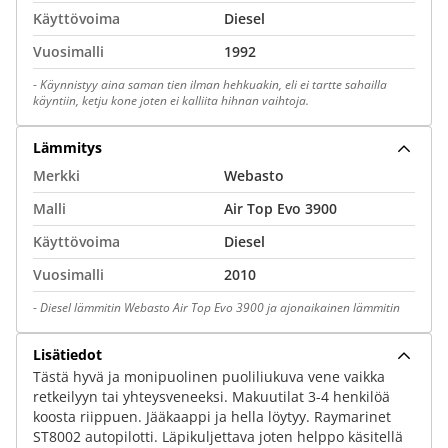
Käyttövoima
Diesel
Vuosimalli
1992
-
Käynnistyy aina saman tien ilman hehkuakin, eli ei tartte sahailla
käyntiin, ketju kone joten ei kalliita hihnan vaihtoja.
Lämmitys
Merkki
Webasto
Malli
Air Top Evo 3900
Käyttövoima
Diesel
Vuosimalli
2010
-
Diesel lämmitin Webasto Air Top Evo 3900 ja ajonaikainen lämmitin
Lisätiedot
Tästä hyvä ja monipuolinen puoliliukuva vene vaikka
retkeilyyn tai yhteysveneeksi. Makuutilat 3-4 henkilöä
koosta riippuen. Jääkaappi ja hella löytyy. Raymarinet
ST8002 autopilotti. Läpikuljettava joten helppo käsitellä