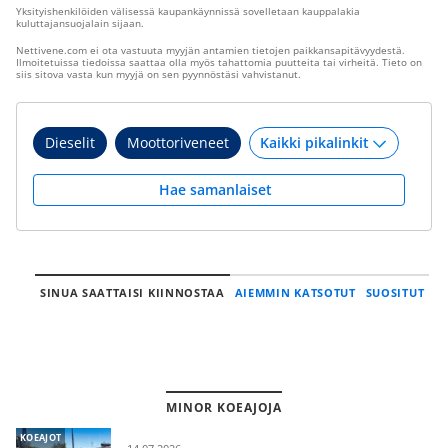
Yksityishenkilöiden välisessä kaupankäynnissä sovelletaan kauppalakia
kuluttajansuojalain sijaan.
Nettivene.com ei ota vastuuta myyjän antamien tietojen paikkansapitävyydestä.
Ilmoitetuissa tiedoissa saattaa olla myös tahattomia puutteita tai virheitä. Tieto on
siis sitova vasta kun myyjä on sen pyynnöstäsi vahvistanut.
Dieselit
Moottoriveneet
Hae samanlaiset
SINUA SAATTAISI KIINNOSTAA
AIEMMIN KATSOTUT
SUOSITUT
MINOR KOEAJOJA
KOEAJOT