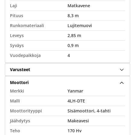
Laji
Matkavene
Pituus
8,3 m
Runkomateriaali
Lujitemuovi
Leveys
2,85 m
Syväys
0,9 m
Vuodepaikkoja
4
Varusteet
Moottori
Merkki
Yanmar
Malli
4LH-DTE
Moottorityyppi
Sisämoottori, 4-tahti
Jäähdytys
Makeavesi
Teho
170 Hv