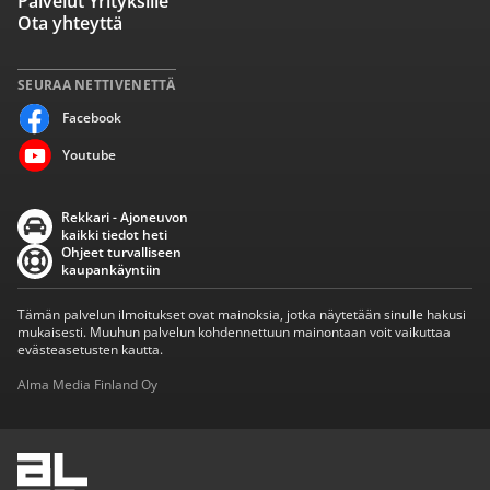
Palvelut Yrityksille
Ota yhteyttä
SEURAA NETTIVENETTÄ
Facebook
Youtube
Rekkari - Ajoneuvon
kaikki tiedot heti
Ohjeet turvalliseen
kaupankäyntiin
Tämän palvelun ilmoitukset ovat mainoksia, jotka näytetään sinulle hakusi
mukaisesti. Muuhun palvelun kohdennettuun mainontaan voit vaikuttaa
evästeasetusten kautta.
Alma Media Finland Oy