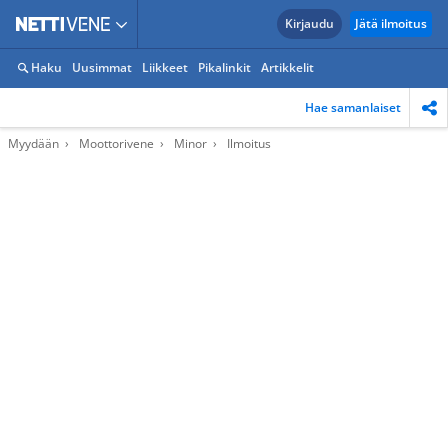
Kirjaudu
Jätä ilmoitus
Haku
Uusimmat
Liikkeet
Pikalinkit
Artikkelit
Hae samanlaiset
Myydään
Moottorivene
Minor
Ilmoitus