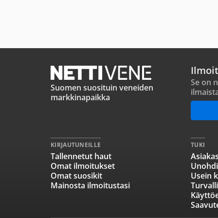
Ilmoi
Se on n
Suomen suosituin veneiden
ilmaist
markkinapaikka
KIRJAUTUNEILLE
TUKI
Tallennetut haut
Asiakas
Omat ilmoitukset
Unohdi
Omat suosikit
Usein k
Mainosta ilmoitustasi
Turvall
Käyttö
Saavut