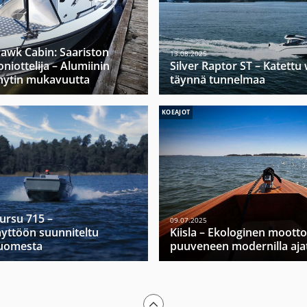
hawk Cabin: Saariston
13.08.2025
niottelija – Alumiinin
Silver Raptor ST – Katett
hytin mukavuutta
täynnä tunnelmaa
KOEAJOT
Mursu 715 –
09.07.2025
yttöön suunniteltu
Kiisla – Ekologinen moott
Suomesta
puuveneen modernilla ajat