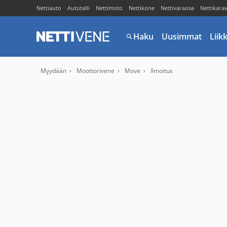
Nettiauto
Autotalli
Nettimoto
Nettikone
Nettivaraosa
Nettikara
Haku
Uusimmat
Liik
Myydään
Moottorivene
Move
Ilmoitus