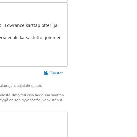
, Lowrance karttaplotteri ja
ia ei ole katsastettu, joten ei
Tilastot
luttajansuojalain sijaan.
destä. Ilmoitetuissa tiedoissa saattaa
n myyjä on sen pyynnöstäsi vahvistanut.