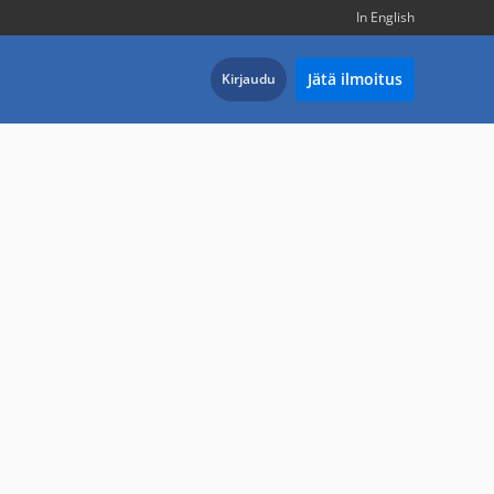
In English
Jätä ilmoitus
Kirjaudu