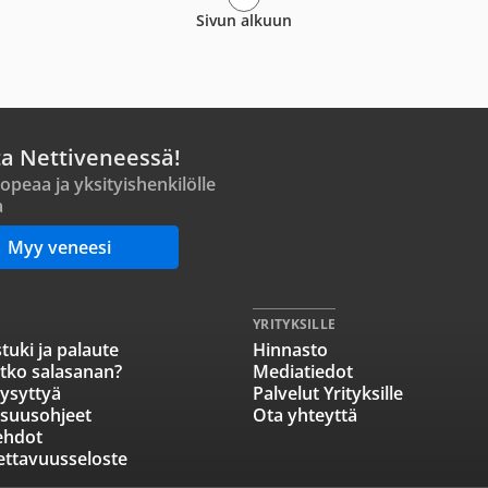
Sivun alkuun
ta Nettiveneessä!
opeaa ja yksityishenkilölle
a
Myy veneesi
YRITYKSILLE
tuki ja palaute
Hinnasto
tko salasanan?
Mediatiedot
ysyttyä
Palvelut Yrityksille
isuusohjeet
Ota yhteyttä
ehdot
ettavuusseloste