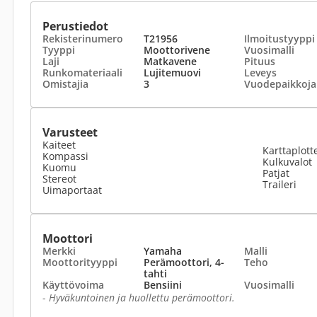
Perustiedot
Rekisterinumero
T21956
Ilmoitustyyppi
Tyyppi
Moottorivene
Vuosimalli
Laji
Matkavene
Pituus
Runkomateriaali
Lujitemuovi
Leveys
Omistajia
3
Vuodepaikkoja
Varusteet
Kaiteet
Karttaplott
Kompassi
Kulkuvalot
Kuomu
Patjat
Stereot
Traileri
Uimaportaat
Moottori
Merkki
Yamaha
Malli
Moottorityyppi
Perämoottori, 4-
Teho
tahti
Käyttövoima
Bensiini
Vuosimalli
-
Hyväkuntoinen ja huollettu perämoottori.