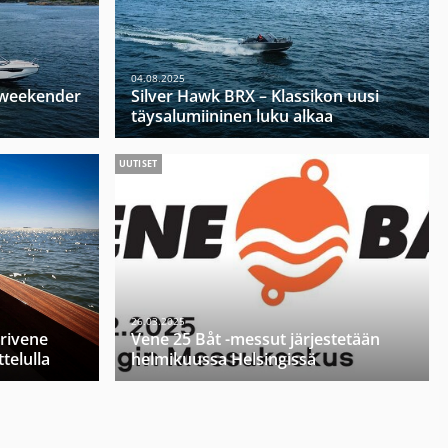
04.08.2025
u weekender
Silver Hawk BRX – Klassikon uusi
täysalumiininen luku alkaa
UUTISET
26.03.2025
orivene
Vene 25 Båt -messut järjestetään
telulla
helmikuussa Helsingissä