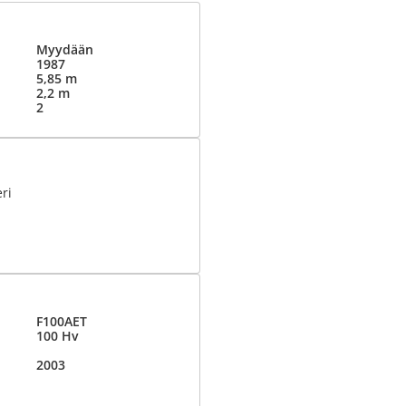
Myydään
1987
5,85 m
2,2 m
2
eri
F100AET
100 Hv
2003