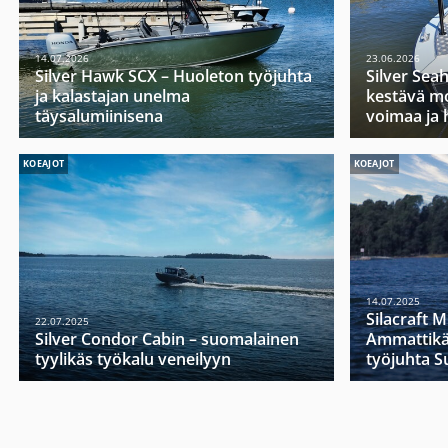
14.07.2026
23.06.2026
Silver Hawk SCX – Huoleton työjuhta
Silver Sea
ja kalastajan unelma
kestävä mo
täysalumiinisena
voimaa ja 
KOEAJOT
KOEAJOT
14.07.2025
Silacraft 
22.07.2025
Silver Condor Cabin – suomalainen
Ammattikä
tyylikäs työkalu veneilyyn
työjuhta 