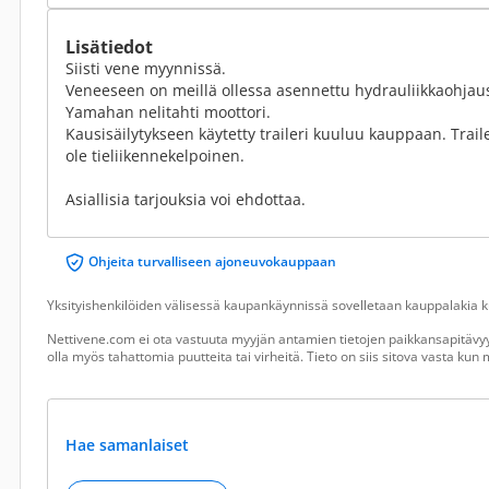
Lisätiedot
Siisti vene myynnissä.
Veneeseen on meillä ollessa asennettu hydrauliikkaohjaus 
Yamahan nelitahti moottori.
Kausisäilytykseen käytetty traileri kuuluu kauppaan. Trailer
ole tieliikennekelpoinen.
Asiallisia tarjouksia voi ehdottaa.
Ohjeita turvalliseen ajoneuvokauppaan
Yksityishenkilöiden välisessä kaupankäynnissä sovelletaan kauppalakia ku
Nettivene.com ei ota vastuuta myyjän antamien tietojen paikkansapitävyy
olla myös tahattomia puutteita tai virheitä. Tieto on siis sitova vasta ku
Hae samanlaiset