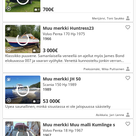
700€
4
Merijärvi, Toni Saukko
Muu merkki Huntress23
Volvo Penta 170 Hp 1975
1966
3 000€
10
Klassikko puuvene. Samanlaisella veneellä on ajellut myös James Bond
elokuvassa 007 ja vaaran vyöhyke. Venettä kunnosteltu jonkin verran
vuonna 2023. Viimeksi ollut käytössä vuonna 2024.
Pieksämäki, Mika Pulliainen
Muu merkki JH 50
Scania 150 Hp 1989
1989
53 000€
23
Upea saunallinen, minkä sisustassa ei ole jalopuussa säästelty
Asikkala, Jari Lenne
Muu merkki Muu malli Kumlinge s
Volvo Penta 18 Hp 1967
1967