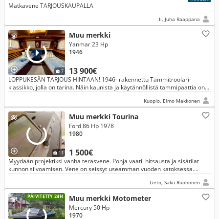
Matkavene TARJOUSKAUPALLA
Ii, Juha Raappana
Muu merkki
Yanmar 23 Hp
1946
13 900€
7
LOPPUKESÄN TARJOUS HINTAAN! 1946- rakennettu Tammitroolari-
klassikko, jolla on tarina. Näin kaunista ja käytännöllistä tammipaattia on
harvoin tarjolla.
Kuopio, Elmo Makkonen
Muu merkki Tourina
Ford 86 Hp 1978
1980
1 500€
11
Myydään projektiksi vanha teräsvene. Pohja vaatii hitsausta ja sisätilat
kunnon siivoamisen. Vene on seissyt useamman vuoden katoksessa.
Leppäkansi edessä ja teak takana. Moottori on Ford.
Lieto, Saku Ruohonen
PÄIVITETTY 24H
Muu merkki Motometer
Mercury 50 Hp
1970