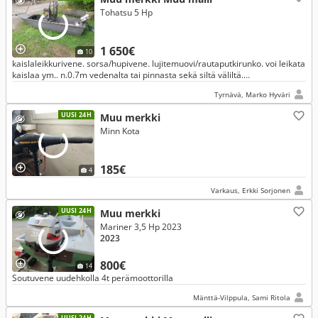
Tohatsu 5 Hp
1 650€
10
kaislaleikkurivene. sorsa/hupivene. lujitemuovi/rautaputkirunko. voi leikata
kaislaa ym.. n.0.7m vedenalta tai pinnasta sekä siltä väliltä.
sähkökäynnisteinen 12hp polttomoottori.
Tyrnävä, Marko Hyväri
UUSI 24H
Muu merkki
Minn Kota
185€
4
Varkaus, Erkki Sorjonen
UUSI 24H
Muu merkki
Mariner 3,5 Hp 2023
2023
800€
14
Soutuvene uudehkolla 4t perämoottorilla
Mänttä-Vilppula, Sami Ritola
UUSI 24H