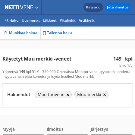
Kirjaudu
Jätä ilmoitus
Haku
Uusimmat
Liikkeet
Pikalinkit
Artikkelit
Muokkaa hakua
Tallenna haku
Käytetyt Muu merkki -veneet
149
kpl
Sivu
1/5
Yhteensä
149
kpl 51 € - 350 000 € hintaista Moottorivene -tyyppistä kohdetta
myytävänä. Selaa kohteita ja löydä itsellesi Muu merkki.
Hakuehdot:
Moottorivene
Muu merkki
Myyjä
Ilmoitus
Järjestys