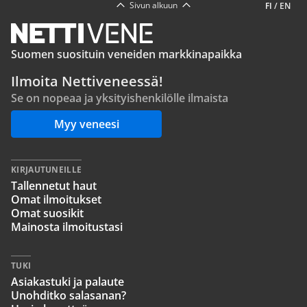
Sivun alkuun
FI
/
EN
Suomen suosituin veneiden markkinapaikka
Ilmoita Nettiveneessä!
Se on nopeaa ja yksityishenkilölle ilmaista
Myy veneesi
KIRJAUTUNEILLE
Tallennetut haut
Omat ilmoitukset
Omat suosikit
Mainosta ilmoitustasi
TUKI
Asiakastuki ja palaute
Unohditko salasanan?