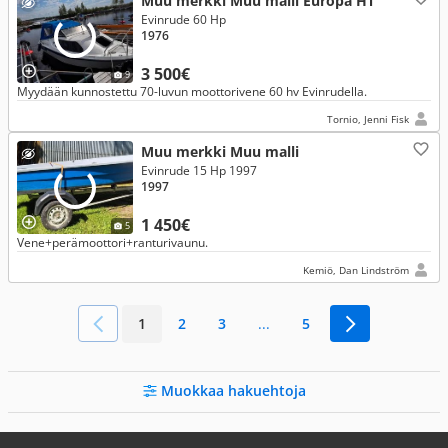
Muu merkki Muu malli Europa HT
Evinrude 60 Hp
1976
3 500€
9
Myydään kunnostettu 70-luvun moottorivene 60 hv Evinrudella.
Tornio, Jenni Fisk
Muu merkki Muu malli
Evinrude 15 Hp 1997
1997
1 450€
5
Vene+perämoottori+ranturivaunu.
Kemiö, Dan Lindström
1
2
3
...
5
Muokkaa hakuehtoja