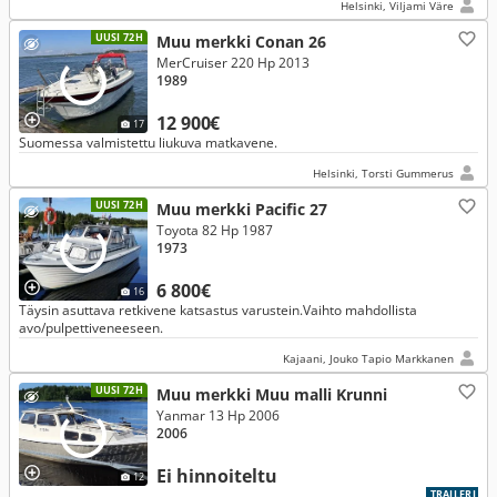
Helsinki, Viljami Väre
UUSI 72H
Muu merkki Conan 26
MerCruiser 220 Hp 2013
1989
12 900€
17
Suomessa valmistettu liukuva matkavene.
Helsinki, Torsti Gummerus
UUSI 72H
Muu merkki Pacific 27
Toyota 82 Hp 1987
1973
6 800€
16
Täysin asuttava retkivene katsastus varustein.Vaihto mahdollista
avo/pulpettiveneeseen.
Kajaani, Jouko Tapio Markkanen
UUSI 72H
Muu merkki Muu malli Krunni
Yanmar 13 Hp 2006
2006
Ei hinnoiteltu
12
TRAILERI