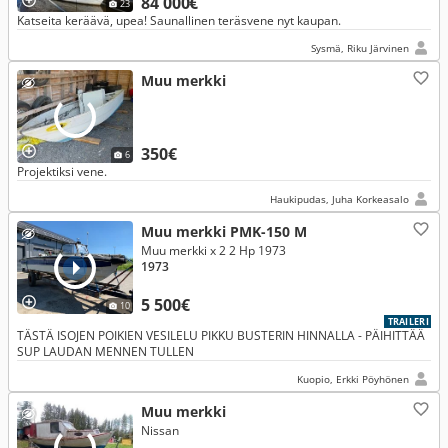
84 000€
23
Katseita keräävä, upea! Saunallinen teräsvene nyt kaupan.
Sysmä, Riku Järvinen
Muu merkki
350€
6
Projektiksi vene.
Haukipudas, Juha Korkeasalo
Muu merkki PMK-150 M
Muu merkki x 2 2 Hp 1973
1973
5 500€
10
TRAILERI
TÄSTÄ ISOJEN POIKIEN VESILELU PIKKU BUSTERIN HINNALLA - PÄIHITTÄÄ
SUP LAUDAN MENNEN TULLEN
Kuopio, Erkki Pöyhönen
Muu merkki
Nissan