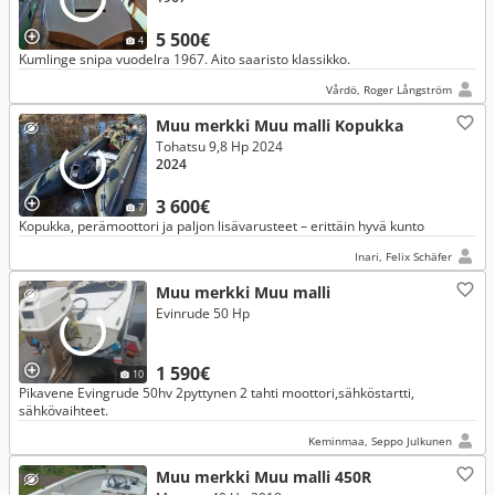
5 500€
4
Kumlinge snipa vuodelra 1967. Aito saaristo klassikko.
Vårdö, Roger Långström
Muu merkki Muu malli Kopukka
Tohatsu 9,8 Hp 2024
2024
3 600€
7
Kopukka, perämoottori ja paljon lisävarusteet – erittäin hyvä kunto
Inari, Felix Schäfer
Muu merkki Muu malli
Evinrude 50 Hp
1 590€
10
Pikavene Evingrude 50hv 2pyttynen 2 tahti moottori,sähköstartti,
sähkövaihteet.
Keminmaa, Seppo Julkunen
Muu merkki Muu malli 450R