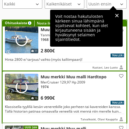
Voit nostaa hakutulosten
kärkeen sinua lähimpänä
Ohituskaista
Nosta ilmoituksesi tähän?
sijaitsevat kohteet, kun olet
Muu merkki Muu malli
kirjautuneena sisään ja
hyväksynyt selaimen
Yanmar 18 Hp 1988
sijaintitiedot.
1968
2 800€
11
TRAILERI
Hinta 2800 e/ tarjous/ vaihto (myös kalliimpaan)!
Kustavi, Leo Luoto
Muu merkki Muu malli Hardtopo
MerCruiser 129,97 Hp 2009
1974
6 990€
16
TRAILERI
Klassisella tyylillä kesän veneretkille joko perheen tai kavereiden kanssa.
Tällä historian patinaa omaavalla veneellä voit mennä niin merelle kuin
isoille järvillekin. Tämä ei pelkää kovaakaan keliä.
Taivalkoski, Olavi Kauppila
UUSI 24H
Muu merkki Muu malli