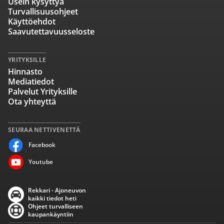
Usein kysyttyä
Turvallisuusohjeet
Käyttöehdot
Saavutettavuusseloste
YRITYKSILLE
Hinnasto
Mediatiedot
Palvelut Yrityksille
Ota yhteyttä
SEURAA NETTIVENETTÄ
Facebook
Youtube
Rekkari - Ajoneuvon
kaikki tiedot heti
Ohjeet turvalliseen
kaupankäyntiin