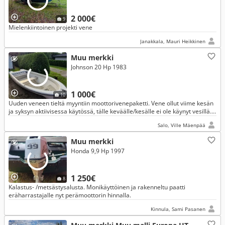
2 000€
9
Mielenkiintoinen projekti vene
Janakkala, Mauri Heikkinen
Muu merkki
Johnson 20 Hp 1983
1 000€
10
Uuden veneen tieltä myyntiin moottorivenepaketti. Vene ollut viime kesän
ja syksyn aktiivisessa käytössä, tälle keväälle/kesälle ei ole käynyt vesillä.
Vene ollut itsellä viime kesästä lähtien.
Salo, Ville Mäenpää
Muu merkki
Honda 9,9 Hp 1997
1 250€
8
Kalastus- /metsästysalusta. Monikäyttöinen ja rakenneltu paatti
eräharrastajalle nyt perämoottorin hinnalla.
Kinnula, Sami Pasanen