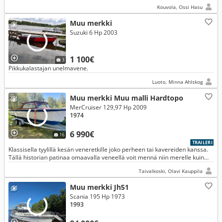
Kouvola, Ossi Hasu
Muu merkki
Suzuki 6 Hp 2003
1 100€
3
Pikkukalastajan unelmavene.
Luoto, Minna Ahlskog
Muu merkki Muu malli Hardtopo
MerCruiser 129,97 Hp 2009
1974
6 990€
16
TRAILERI
Klassisella tyylillä kesän veneretkille joko perheen tai kavereiden kanssa.
Tällä historian patinaa omaavalla veneellä voit mennä niin merelle kuin
isoille järvillekin. Tämä ei pelkää kovaakaan keliä.
Taivalkoski, Olavi Kauppila
Muu merkki Jh51
Scania 195 Hp 1973
1993