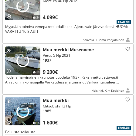
Mercury 40 Hp 2018
4 099€
24
TRAILERI
Myydään toimiva venepaketti edullisesti. Ajettu vain järvivedessä HUOM:
VARATTU 16.8 ASTI
Kouvola, Tuomo Pohjalainen
Muu merkki Museovene
Vetus 5 Hp 2021
1937
9 200€
10
Todella harvinainen kaunotar vuodelta 1937. Rakennettu tiettävästi
Ahlstromin konepajalla Varkaudessa ja toiminut Varkaantaipaleen
luotsiaseman luotsiveneenä.
Helsinki, Kim Koskinen
Muu merkki
Mitsubishi 13 Hp
1985
1 600€
18
TRAILERI
Edullista seilausta.