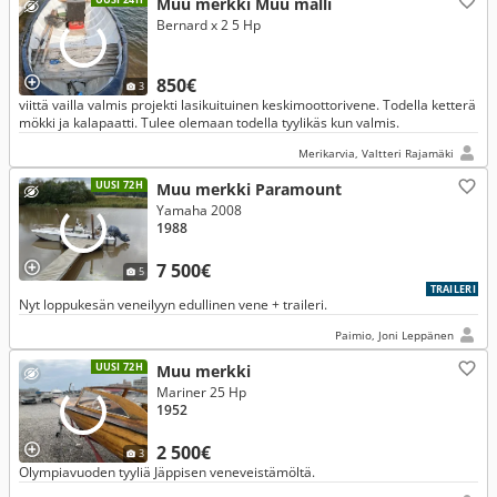
Muu merkki Muu malli
Bernard x 2 5 Hp
850€
3
viittä vailla valmis projekti lasikuituinen keskimoottorivene. Todella ketterä
mökki ja kalapaatti. Tulee olemaan todella tyylikäs kun valmis.
Merikarvia, Valtteri Rajamäki
UUSI 72H
Muu merkki Paramount
Yamaha 2008
1988
7 500€
5
TRAILERI
Nyt loppukesän veneilyyn edullinen vene + traileri.
Paimio, Joni Leppänen
UUSI 72H
Muu merkki
Mariner 25 Hp
1952
2 500€
3
Olympiavuoden tyyliä Jäppisen veneveistämöltä.