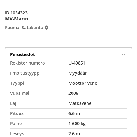
ID 1034323
MV-Marin
Rauma, Satakunta
Perustiedot
Rekisterinumero
U-49851
Ilmoitustyyppi
Myydään
Tyyppi
Moottorivene
Vuosimalli
2006
Laji
Matkavene
Pituus
6,6 m
Paino
1 600 kg
Leveys
2,6 m