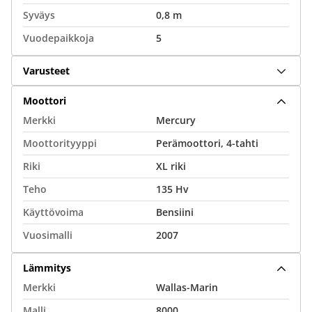
Syväys
0,8 m
Vuodepaikkoja
5
Varusteet
Moottori
Merkki
Mercury
Moottorityyppi
Perämoottori, 4-tahti
Riki
XL riki
Teho
135 Hv
Käyttövoima
Bensiini
Vuosimalli
2007
Lämmitys
Merkki
Wallas-Marin
Malli
8000