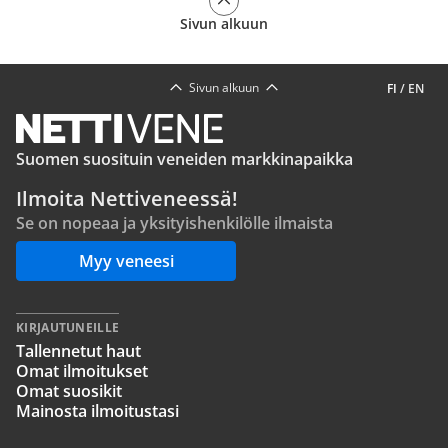
Sivun alkuun
Sivun alkuun
FI
/
EN
Suomen suosituin veneiden markkinapaikka
Ilmoita Nettiveneessä!
Se on nopeaa ja yksityishenkilölle ilmaista
Myy veneesi
KIRJAUTUNEILLE
Tallennetut haut
Omat ilmoitukset
Omat suosikit
Mainosta ilmoitustasi