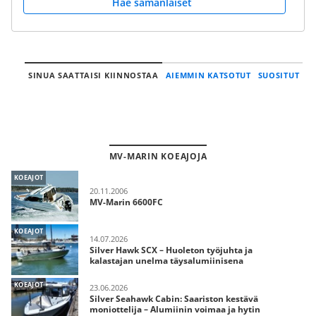
Hae samanlaiset
SINUA SAATTAISI KIINNOSTAA
AIEMMIN KATSOTUT
SUOSITUT
MV-MARIN KOEAJOJA
KOEAJOT
20.11.2006
MV-Marin 6600FC
KOEAJOT
14.07.2026
Silver Hawk SCX – Huoleton työjuhta ja
kalastajan unelma täysalumiinisena
KOEAJOT
23.06.2026
Silver Seahawk Cabin: Saariston kestävä
moniottelija – Alumiinin voimaa ja hytin