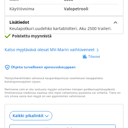
Käyttövoima
Valopetrooli
Lisätiedot
Keulapotkuri.uudehko kartablotteri, Aku 2500 traileri.
Poistettu myynnistä
Katso myytävävä olevat MV-Marin vaihtoveneet
Tilastot
Ohjeita turvalliseen ajoneuvokauppaan
Yksityishenkilöiden välisessä kaupankäynnissä sovelletaan kauppalakia
kuluttajansuojalain sijaan.
Nettivene.com ei ota vastuuta myyjän antamien tietojen paikkansapitävyydestä.
Ilmoitetuissa tiedoissa saattaa olla myös tahattomia puutteita tai virheitä. Tieto on
siis sitova vasta kun myyjä on sen pyynnöstäsi vahvistanut.