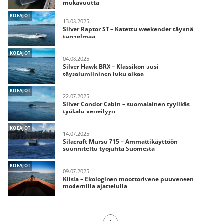
mukavuutta
KOEAJOT
13.08.2025
Silver Raptor ST – Katettu weekender täynnä
tunnelmaa
KOEAJOT
04.08.2025
Silver Hawk BRX – Klassikon uusi
täysalumiininen luku alkaa
KOEAJOT
22.07.2025
Silver Condor Cabin – suomalainen tyylikäs
työkalu veneilyyn
KOEAJOT
14.07.2025
Silacraft Mursu 715 – Ammattikäyttöön
suunniteltu työjuhta Suomesta
KOEAJOT
09.07.2025
Kiisla – Ekologinen moottorivene puuveneen
modernilla ajattelulla