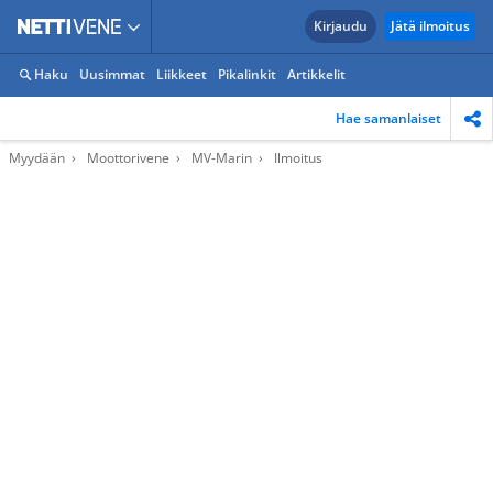
Kirjaudu
Jätä ilmoitus
Haku
Uusimmat
Liikkeet
Pikalinkit
Artikkelit
Hae samanlaiset
Myydään
Moottorivene
MV-Marin
Ilmoitus