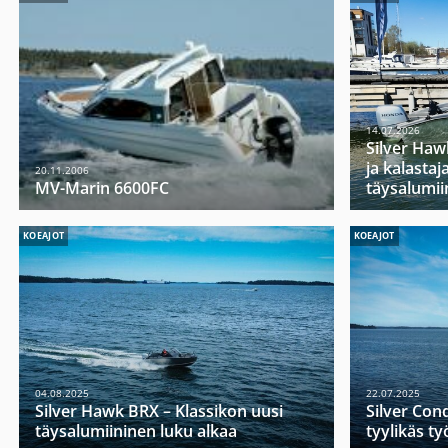
14.07.2026
Silver Haw
ja kalasta
20.11.2006
MV-Marin 6600FC
täysalumii
KOEAJOT
KOEAJOT
04.08.2025
22.07.2025
Silver Hawk BRX – Klassikon uusi
Silver Con
täysalumiininen luku alkaa
tyylikäs t