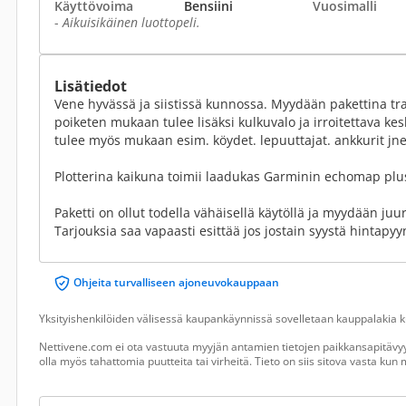
Käyttövoima
Bensiini
Vuosimalli
-
Aikuisikäinen luottopeli.
Lisätiedot
Vene hyvässä ja siistissä kunnossa. Myydään pakettina trail
poiketen mukaan tulee lisäksi kulkuvalo ja irroitettava kes
tulee myös mukaan esim. köydet. lepuuttajat. ankkurit jne
Plotterina kaikuna toimii laadukas Garminin echomap plu
Paketti on ollut todella vähäisellä käytöllä ja myydään juu
Tarjouksia saa vapaasti esittää jos jostain syystä hintapy
Ohjeita turvalliseen ajoneuvokauppaan
Yksityishenkilöiden välisessä kaupankäynnissä sovelletaan kauppalakia ku
Nettivene.com ei ota vastuuta myyjän antamien tietojen paikkansapitävyy
olla myös tahattomia puutteita tai virheitä. Tieto on siis sitova vasta ku