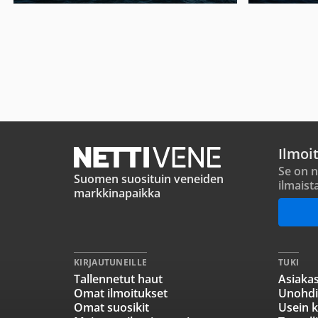
Ilmoi
Se on n
Suomen suosituin veneiden
ilmaist
markkinapaikka
KIRJAUTUNEILLE
TUKI
Tallennetut haut
Asiakas
Omat ilmoitukset
Unohdi
Omat suosikit
Usein k