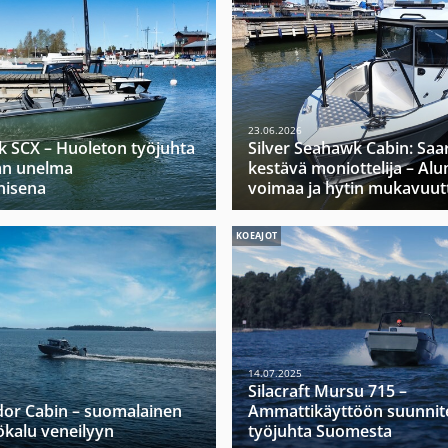
23.06.2026
k SCX – Huoleton työjuhta
Silver Seahawk Cabin: Saa
jan unelma
kestävä moniottelija – Alu
nisena
voimaa ja hytin mukavuut
KOEAJOT
14.07.2025
Silacraft Mursu 715 –
dor Cabin – suomalainen
Ammattikäyttöön suunnit
yökalu veneilyyn
työjuhta Suomesta