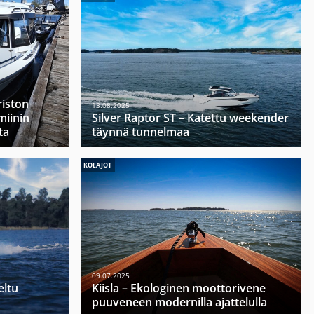
riston
13.08.2025
miinin
Silver Raptor ST – Katettu weekender
ta
täynnä tunnelmaa
KOEAJOT
09.07.2025
eltu
Kiisla – Ekologinen moottorivene
puuveneen modernilla ajattelulla