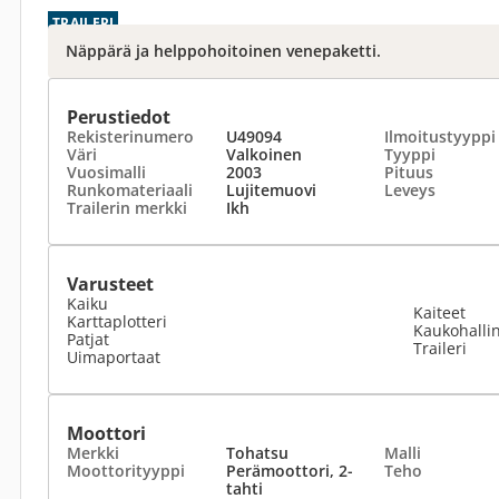
TRAILERI
Näppärä ja helppohoitoinen venepaketti.
Perustiedot
Rekisterinumero
U49094
Ilmoitustyyppi
Väri
Valkoinen
Tyyppi
Vuosimalli
2003
Pituus
Runkomateriaali
Lujitemuovi
Leveys
Trailerin merkki
Ikh
Varusteet
Kaiku
Kaiteet
Karttaplotteri
Kaukohallin
Patjat
Traileri
Uimaportaat
Moottori
Merkki
Tohatsu
Malli
Moottorityyppi
Perämoottori, 2-
Teho
tahti