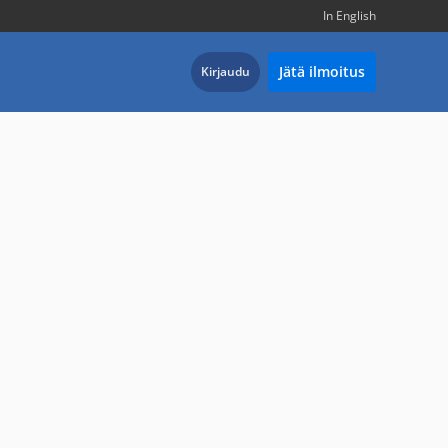
In English
Jätä ilmoitus
Kirjaudu