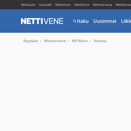
Nettiauto
Autotalli
Nettimoto
Nettikone
Nettivaraosa
Nettikara
Haku
Uusimmat
Liik
Myydään
Moottorivene
MV-Marin
Ilmoitus