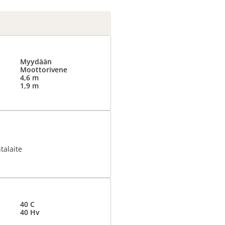
Myydään
Moottorivene
4,6 m
1,9 m
talaite
40 C
40 Hv