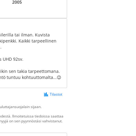
2005
erilla tai ilman. Kuvista
kipenkki. Kaikki tarpeellinen
.
s UHD 92sv.
rikin sen takia tarpeettomana.
yntö tuntuu kohtuuttomalta...😉
Tilastot
luttajansuojalain sijaan.
destä. Ilmoitetuissa tiedoissa saattaa
n myyjä on sen pyynnöstäsi vahvistanut.