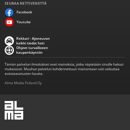
SEURAA NETTIVENETTÄ
Facebook
Youtube
Rekkari - Ajoneuvon
kaikki tiedot heti
Ohjeet turvalliseen
kaupankäyntiin
Tämän palvelun ilmoitukset ovat mainoksia, jotka näytetään sinulle hakusi
mukaisesti. Muuhun palvelun kohdennettuun mainontaan voit vaikuttaa
evästeasetusten kautta.
Alma Media Finland Oy