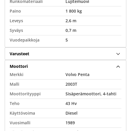
Runkomateriaali
Lujitemuovi
Paino
1 800 kg
Leveys
2,6 m
Syväys
0,7 m
Vuodepaikkoja
5
Varusteet
Moottori
Merkki
Volvo Penta
Malli
2003T
Moottorityyppi
Sisäperämoottori, 4-tahti
Teho
43 Hv
Käyttövoima
Diesel
Vuosimalli
1989