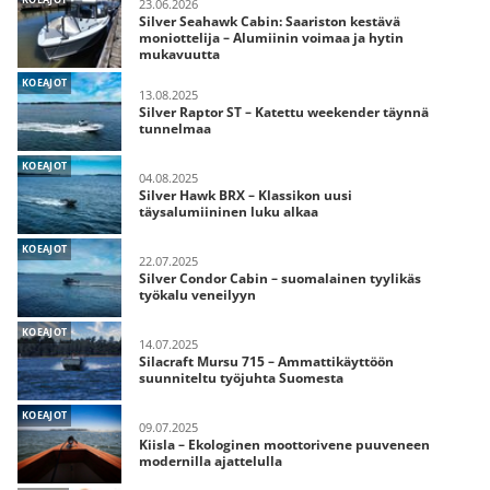
23.06.2026
Silver Seahawk Cabin: Saariston kestävä
moniottelija – Alumiinin voimaa ja hytin
mukavuutta
KOEAJOT
13.08.2025
Silver Raptor ST – Katettu weekender täynnä
tunnelmaa
KOEAJOT
04.08.2025
Silver Hawk BRX – Klassikon uusi
täysalumiininen luku alkaa
KOEAJOT
22.07.2025
Silver Condor Cabin – suomalainen tyylikäs
työkalu veneilyyn
KOEAJOT
14.07.2025
Silacraft Mursu 715 – Ammattikäyttöön
suunniteltu työjuhta Suomesta
KOEAJOT
09.07.2025
Kiisla – Ekologinen moottorivene puuveneen
modernilla ajattelulla