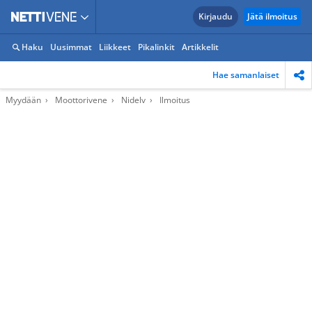
Kirjaudu
Jätä ilmoitus
Haku
Uusimmat
Liikkeet
Pikalinkit
Artikkelit
Hae samanlaiset
Myydään
Moottorivene
Nidelv
Ilmoitus