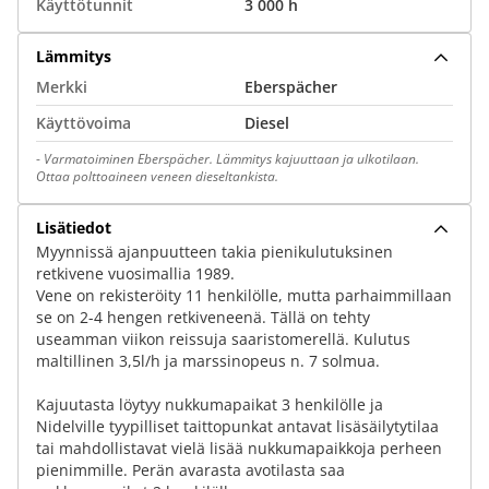
Käyttötunnit
3 000 h
Lämmitys
Merkki
Eberspächer
Käyttövoima
Diesel
-
Varmatoiminen Eberspächer. Lämmitys kajuuttaan ja ulkotilaan.
Ottaa polttoaineen veneen dieseltankista.
Lisätiedot
Myynnissä ajanpuutteen takia pienikulutuksinen
retkivene vuosimallia 1989.
Vene on rekisteröity 11 henkilölle, mutta parhaimmillaan
se on 2-4 hengen retkiveneenä. Tällä on tehty
useamman viikon reissuja saaristomerellä. Kulutus
maltillinen 3,5l/h ja marssinopeus n. 7 solmua.
Kajuutasta löytyy nukkumapaikat 3 henkilölle ja
Nidelville tyypilliset taittopunkat antavat lisäsäilytytilaa
tai mahdollistavat vielä lisää nukkumapaikkoja perheen
pienimmille. Perän avarasta avotilasta saa