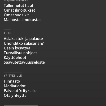
Tallennetut haut
Omat ilmoitukset
Omat suosikit
Mainosta ilmoitustasi
TUKI
Asiakastuki ja palaute
Unohditko salasanan?
Usein kysyttyä
Turvallisuusohjeet
Käyttöehdot
Saavutettavuusseloste
YRITYKSILLE
Hinnasto
Mediatiedot
Palvelut Yrityksille
Ota yhteyttä