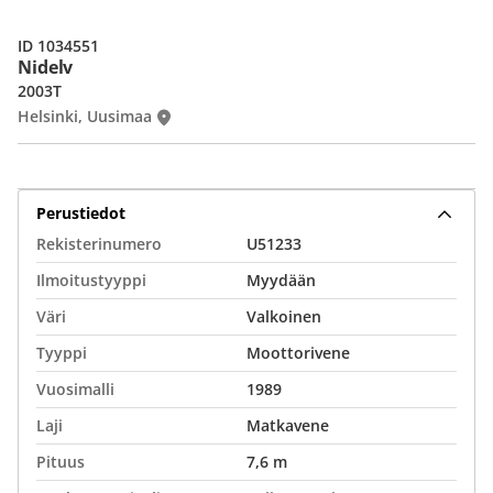
ID 1034551
Nidelv
2003T
Helsinki, Uusimaa
Perustiedot
Rekisterinumero
U51233
Ilmoitustyyppi
Myydään
Väri
Valkoinen
Tyyppi
Moottorivene
Vuosimalli
1989
Laji
Matkavene
Pituus
7,6 m