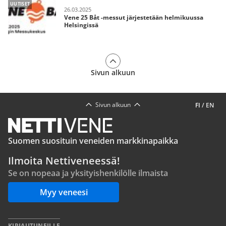
UUTISET
26.03.2025
Vene 25 Båt -messut järjestetään helmikuussa
Helsingissä
Sivun alkuun
Sivun alkuun
FI
/
EN
Suomen suosituin veneiden markkinapaikka
Ilmoita Nettiveneessä!
Se on nopeaa ja yksityishenkilölle ilmaista
Myy veneesi
KIRJAUTUNEILLE