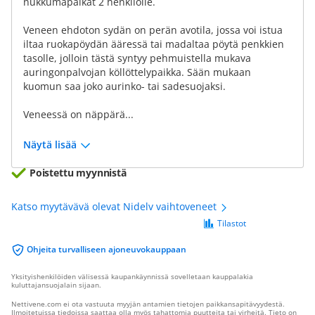
nukkumapaikat 2 henkilölle.
Veneen ehdoton sydän on perän avotila, jossa voi istua
iltaa ruokapöydän ääressä tai madaltaa pöytä penkkien
tasolle, jolloin tästä syntyy pehmuistella mukava
auringonpalvojan köllöttelypaikka. Sään mukaan
kuomun saa joko aurinko- tai sadesuojaksi.
Veneessä on näppärä...
Näytä lisää
Poistettu myynnistä
Katso myytävävä olevat Nidelv vaihtoveneet
Tilastot
Ohjeita turvalliseen ajoneuvokauppaan
Yksityishenkilöiden välisessä kaupankäynnissä sovelletaan kauppalakia
kuluttajansuojalain sijaan.
Nettivene.com ei ota vastuuta myyjän antamien tietojen paikkansapitävyydestä.
Ilmoitetuissa tiedoissa saattaa olla myös tahattomia puutteita tai virheitä. Tieto on