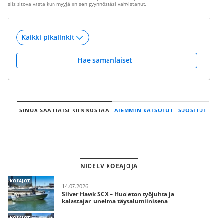
siis sitova vasta kun myyjä on sen pyynnöstäsi vahvistanut.
Hae samanlaiset
SINUA SAATTAISI KIINNOSTAA
AIEMMIN KATSOTUT
SUOSITUT
NIDELV KOEAJOJA
KOEAJOT
14.07.2026
Silver Hawk SCX – Huoleton työjuhta ja
kalastajan unelma täysalumiinisena
KOEAJOT