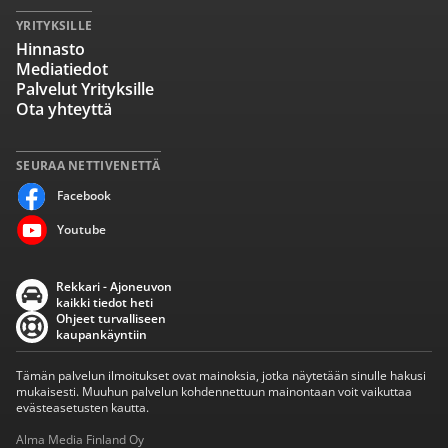
YRITYKSILLE
Hinnasto
Mediatiedot
Palvelut Yrityksille
Ota yhteyttä
SEURAA NETTIVENETTÄ
Facebook
Youtube
Rekkari - Ajoneuvon
kaikki tiedot heti
Ohjeet turvalliseen
kaupankäyntiin
Tämän palvelun ilmoitukset ovat mainoksia, jotka näytetään sinulle hakusi
mukaisesti. Muuhun palvelun kohdennettuun mainontaan voit vaikuttaa
evästeasetusten kautta.
Alma Media Finland Oy