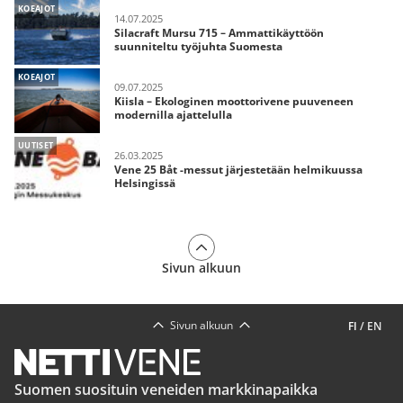
KOEAJOT
14.07.2025
Silacraft Mursu 715 – Ammattikäyttöön
suunniteltu työjuhta Suomesta
KOEAJOT
09.07.2025
Kiisla – Ekologinen moottorivene puuveneen
modernilla ajattelulla
UUTISET
26.03.2025
Vene 25 Båt -messut järjestetään helmikuussa
Helsingissä
Sivun alkuun
Sivun alkuun
FI
/
EN
Suomen suosituin veneiden markkinapaikka