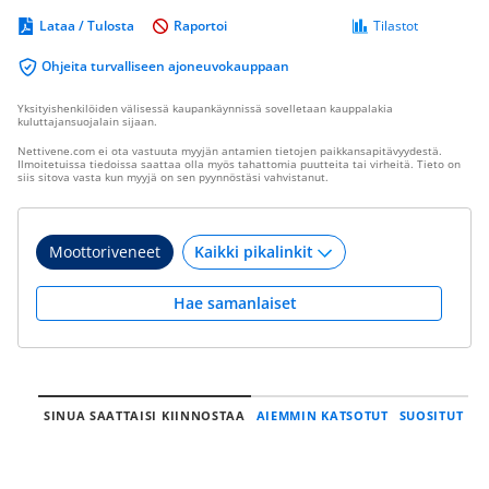
Lataa / Tulosta
Raportoi
Tilastot
Ohjeita turvalliseen ajoneuvokauppaan
Yksityishenkilöiden välisessä kaupankäynnissä sovelletaan kauppalakia
kuluttajansuojalain sijaan.
Nettivene.com ei ota vastuuta myyjän antamien tietojen paikkansapitävyydestä.
Ilmoitetuissa tiedoissa saattaa olla myös tahattomia puutteita tai virheitä. Tieto on
siis sitova vasta kun myyjä on sen pyynnöstäsi vahvistanut.
Moottoriveneet
Hae samanlaiset
SINUA SAATTAISI KIINNOSTAA
AIEMMIN KATSOTUT
SUOSITUT