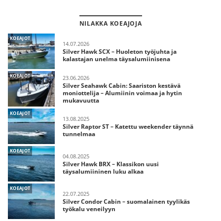
NILAKKA KOEAJOJA
KOEAJOT
14.07.2026
Silver Hawk SCX – Huoleton työjuhta ja
kalastajan unelma täysalumiinisena
KOEAJOT
23.06.2026
Silver Seahawk Cabin: Saariston kestävä
moniottelija – Alumiinin voimaa ja hytin
mukavuutta
KOEAJOT
13.08.2025
Silver Raptor ST – Katettu weekender täynnä
tunnelmaa
KOEAJOT
04.08.2025
Silver Hawk BRX – Klassikon uusi
täysalumiininen luku alkaa
KOEAJOT
22.07.2025
Silver Condor Cabin – suomalainen tyylikäs
työkalu veneilyyn