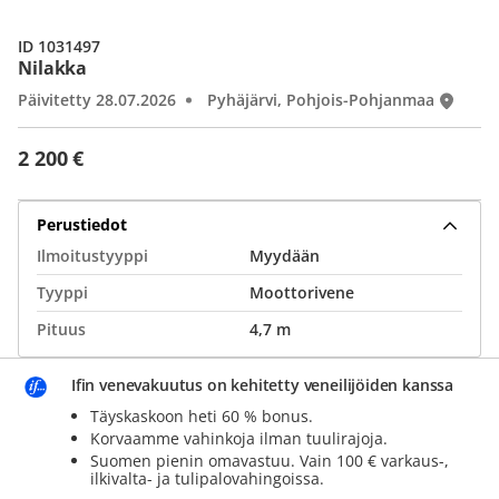
ID 1031497
Nilakka
Päivitetty 28.07.2026
Pyhäjärvi, Pohjois-Pohjanmaa
2 200 €
Perustiedot
Ilmoitustyyppi
Myydään
Tyyppi
Moottorivene
Pituus
4,7 m
Ifin venevakuutus on kehitetty veneilijöiden kanssa
Täyskaskoon heti 60 % bonus.
Korvaamme vahinkoja ilman tuulirajoja.
Suomen pienin omavastuu. Vain 100 € varkaus-,
ilkivalta- ja tulipalovahingoissa.