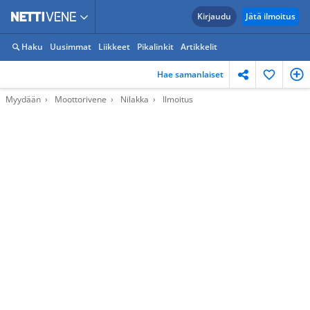
Kirjaudu
Jätä ilmoitus
Haku
Uusimmat
Liikkeet
Pikalinkit
Artikkelit
Hae samanlaiset
Myydään
Moottorivene
Nilakka
Ilmoitus