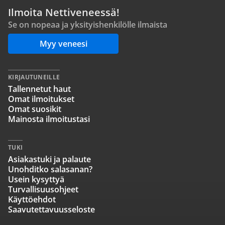
Ilmoita Nettiveneessä!
Se on nopeaa ja yksityishenkilölle ilmaista
Myy veneesi
KIRJAUTUNEILLE
Tallennetut haut
Omat ilmoitukset
Omat suosikit
Mainosta ilmoitustasi
TUKI
Asiakastuki ja palaute
Unohditko salasanan?
Usein kysyttyä
Turvallisuusohjeet
Käyttöehdot
Saavutettavuusseloste