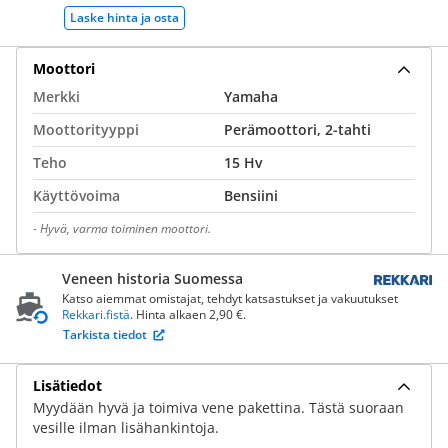
Laske hinta ja osta
Moottori
Merkki
Yamaha
Moottorityyppi
Perämoottori, 2-tahti
Teho
15 Hv
Käyttövoima
Bensiini
-
Hyvä, varma toiminen moottori.
Veneen historia Suomessa
Katso aiemmat omistajat, tehdyt katsastukset ja vakuutukset
Rekkari.fistä
. Hinta alkaen 2,90 €.
Tarkista tiedot
Lisätiedot
Myydään hyvä ja toimiva vene pakettina. Tästä suoraan
vesille ilman lisähankintoja.