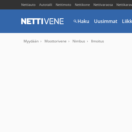
Nettiauto
Autotalli
Nettimoto
Nettikone
Nettivaraosa
Nettikara
Haku
Uusimmat
Liik
Myydään
Moottorivene
Nimbus
Ilmoitus