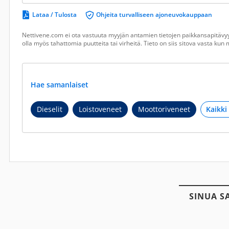
Lataa / Tulosta
Ohjeita turvalliseen ajoneuvokauppaan
Nettivene.com ei ota vastuuta myyjän antamien tietojen paikkansapitävyy
olla myös tahattomia puutteita tai virheitä. Tieto on siis sitova vasta ku
Hae samanlaiset
Dieselit
Loistoveneet
Moottoriveneet
SINUA S