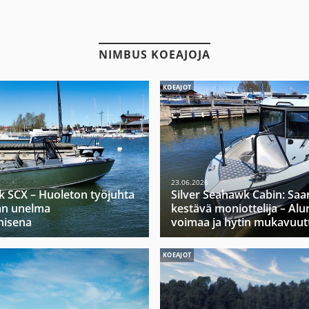
NIMBUS KOEAJOJA
KOEAJOT
23.06.2026
k SCX – Huoleton työjuhta
Silver Seahawk Cabin: Saa
jan unelma
kestävä moniottelija – Alu
nisena
voimaa ja hytin mukavuut
KOEAJOT