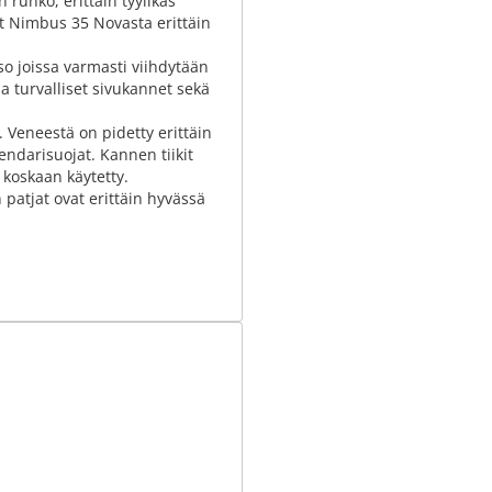
runko, erittäin tyylikäs
vät Nimbus 35 Novasta erittäin
so joissa varmasti viihdytään
a turvalliset sivukannet sekä
. Veneestä on pidetty erittäin
ndarisuojat. Kannen tiikit
 koskaan käytetty.
patjat ovat erittäin hyvässä