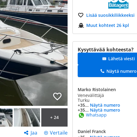
Lisää suosikkiliikkeeksi
Muut kohteet 26 kpl
Kysyttävää kohteesta?
Lähetä viesti
Näytä numero
Marko Ristolainen
Venevälittäjä
Turku
+35...
Näytä numero
+35...
Näytä numero
Whatsapp
+ 24
Daniel Franck
Jaa
Vertaile