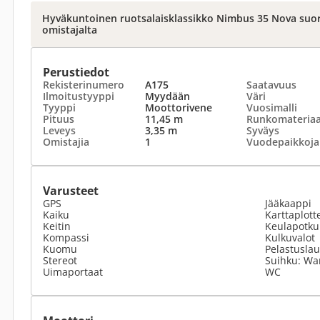
Hyväkuntoinen ruotsalaisklassikko Nimbus 35 Nova suo
omistajalta
Perustiedot
Rekisterinumero
A175
Saatavuus
Ilmoitustyyppi
Myydään
Väri
Tyyppi
Moottorivene
Vuosimalli
Pituus
11,45 m
Runkomateriaa
Leveys
3,35 m
Syväys
Omistajia
1
Vuodepaikkoja
Varusteet
GPS
Jääkaappi
Kaiku
Karttaplott
Keitin
Keulapotku
Kompassi
Kulkuvalot
Kuomu
Pelastuslau
Stereot
Suihku: Wa
Uimaportaat
WC