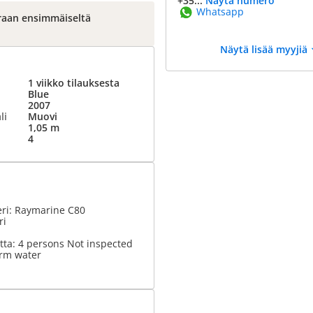
+35...
Näytä numero
Whatsapp
raan ensimmäiseltä
Näytä lisää myyjiä
1 viikko tilauksesta
Blue
2007
li
Muovi
1,05 m
4
eri: Raymarine C80
ri
tta: 4 persons Not inspected
rm water