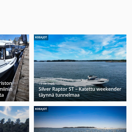
KOEAJOT
riston
13.08.2025
miinin
Silver Raptor ST – Katettu weekender
ta
täynnä tunnelmaa
KOEAJOT