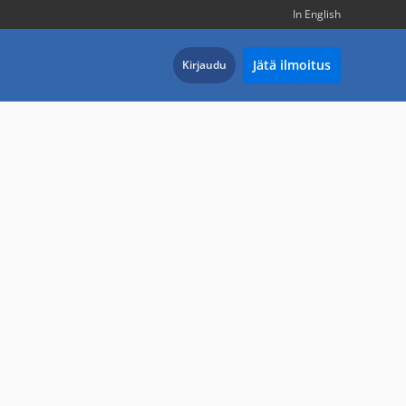
In English
Jätä ilmoitus
Kirjaudu