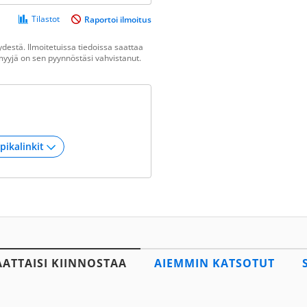
Tilastot
Raportoi ilmoitus
destä. Ilmoitetuissa tiedoissa saattaa
n myyjä on sen pyynnöstäsi vahvistanut.
AATTAISI KIINNOSTAA
AIEMMIN KATSOTUT