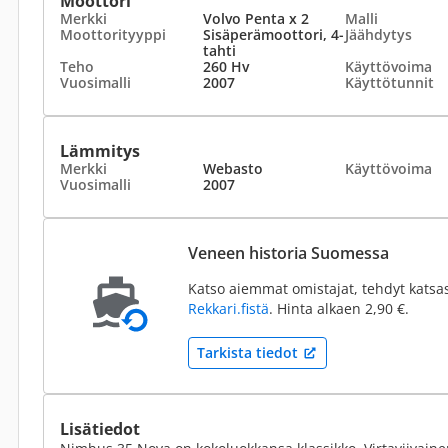
Moottori
Merkki
Volvo Penta x 2
Malli
Moottorityyppi
Sisäperämoottori, 4-
Jäähdytys
tahti
Teho
260 Hv
Käyttövoima
Vuosimalli
2007
Käyttötunnit
Lämmitys
Merkki
Webasto
Käyttövoima
Vuosimalli
2007
Veneen historia Suomessa
Katso aiemmat omistajat, tehdyt katsa
Rekkari.fistä
. Hinta alkaen 2,90 €.
Tarkista tiedot
Lisätiedot