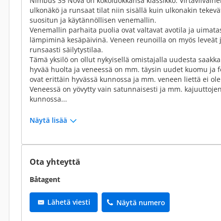
Nimbus 35 Nova on kokoluokkansa klassikko. Virtaviivainen 
ulkonäkö ja runsaat tilat niin sisällä kuin ulkonakin teke
suositun ja käytännöllisen venemallin.
Venemallin parhaita puolia ovat valtavat avotila ja uimata
lämpiminä kesäpäivinä. Veneen reunoilla on myös leveät j
runsaasti säilytystilaa.
Tämä yksilö on ollut nykyisellä omistajalla uudesta saakka
hyvää huolta ja veneessä on mm. täysin uudet kuomu ja fe
ovat erittäin hyvässä kunnossa ja mm. veneen liettä ei ole
Veneessä on yövytty vain satunnaisesti ja mm. kajuuttojen 
kunnossa...
Näytä lisää
Ota yhteyttä
Båtagent
Lähetä viesti
Näytä numero