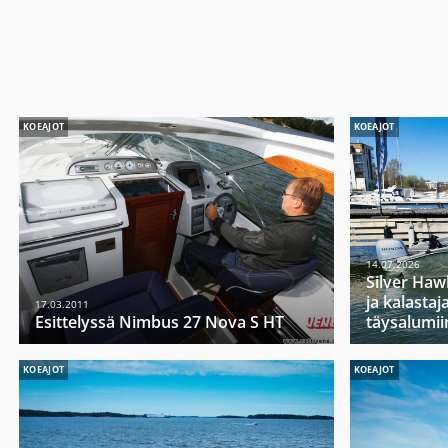
KOEAJOT
KOEAJOT
14.07.2026
Silver Haw
ja kalasta
17.03.2011
Esittelyssä Nimbus 27 Nova S HT
täysalumii
KOEAJOT
KOEAJOT