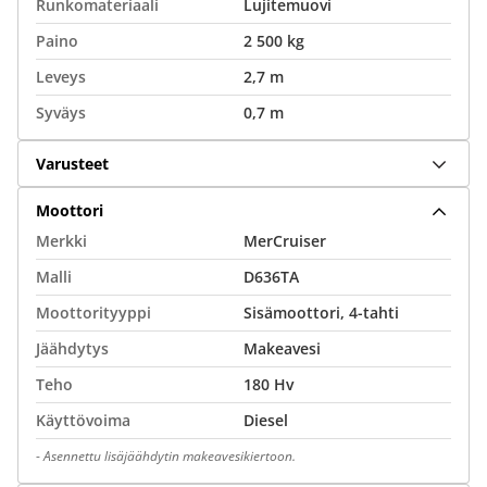
Runkomateriaali
Lujitemuovi
Paino
2 500 kg
Leveys
2,7 m
Syväys
0,7 m
Varusteet
Moottori
Merkki
MerCruiser
Malli
D636TA
Moottorityyppi
Sisämoottori, 4-tahti
Jäähdytys
Makeavesi
Teho
180 Hv
Käyttövoima
Diesel
-
Asennettu lisäjäähdytin makeavesikiertoon.