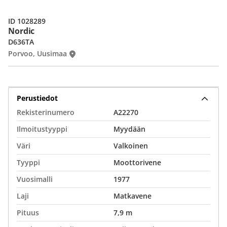
ID 1028289
Nordic
D636TA
Porvoo, Uusimaa
Perustiedot
Rekisterinumero
A22270
Ilmoitustyyppi
Myydään
Väri
Valkoinen
Tyyppi
Moottorivene
Vuosimalli
1977
Laji
Matkavene
Pituus
7,9 m