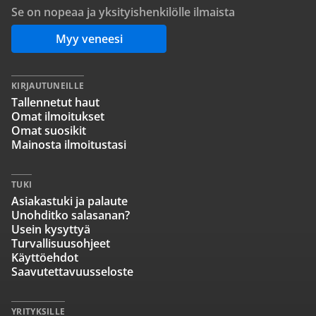
Se on nopeaa ja yksityishenkilölle ilmaista
Myy veneesi
KIRJAUTUNEILLE
Tallennetut haut
Omat ilmoitukset
Omat suosikit
Mainosta ilmoitustasi
TUKI
Asiakastuki ja palaute
Unohditko salasanan?
Usein kysyttyä
Turvallisuusohjeet
Käyttöehdot
Saavutettavuusseloste
YRITYKSILLE