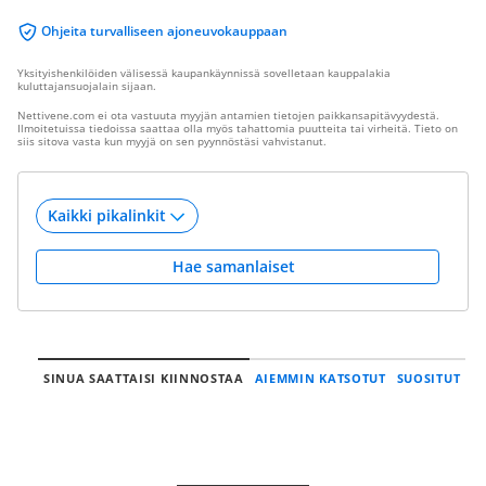
Ohjeita turvalliseen ajoneuvokauppaan
Yksityishenkilöiden välisessä kaupankäynnissä sovelletaan kauppalakia
kuluttajansuojalain sijaan.
Nettivene.com ei ota vastuuta myyjän antamien tietojen paikkansapitävyydestä.
Ilmoitetuissa tiedoissa saattaa olla myös tahattomia puutteita tai virheitä. Tieto on
siis sitova vasta kun myyjä on sen pyynnöstäsi vahvistanut.
Hae samanlaiset
SINUA SAATTAISI KIINNOSTAA
AIEMMIN KATSOTUT
SUOSITUT