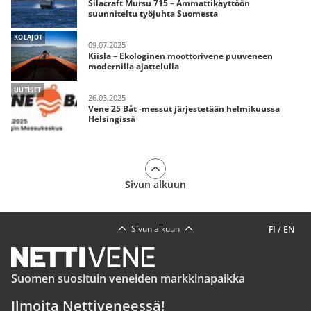
Silacraft Mursu 715 – Ammattikäyttöön
suunniteltu työjuhta Suomesta
KOEAJOT
09.07.2025
Kiisla – Ekologinen moottorivene puuveneen
modernilla ajattelulla
UUTISET
26.03.2025
Vene 25 Båt -messut järjestetään helmikuussa
Helsingissä
Sivun alkuun
Sivun alkuun
FI
/
EN
Suomen suosituin veneiden markkinapaikka
Ilmoita Nettiveneessä!