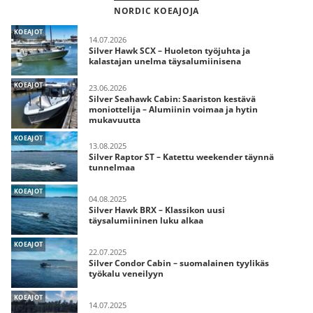
NORDIC KOEAJOJA
KOEAJOT
14.07.2026
Silver Hawk SCX – Huoleton työjuhta ja
kalastajan unelma täysalumiinisena
KOEAJOT
23.06.2026
Silver Seahawk Cabin: Saariston kestävä
moniottelija – Alumiinin voimaa ja hytin
mukavuutta
KOEAJOT
13.08.2025
Silver Raptor ST – Katettu weekender täynnä
tunnelmaa
KOEAJOT
04.08.2025
Silver Hawk BRX – Klassikon uusi
täysalumiininen luku alkaa
KOEAJOT
22.07.2025
Silver Condor Cabin – suomalainen tyylikäs
työkalu veneilyyn
KOEAJOT
14.07.2025