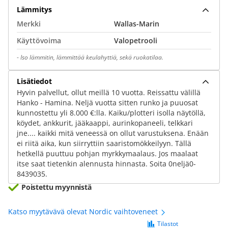
Lämmitys
Merkki
Wallas-Marin
Käyttövoima
Valopetrooli
-
Iso lämmitin, lämmittää keulahyttiä, sekä ruokatilaa.
Lisätiedot
Hyvin palvellut, ollut meillä 10 vuotta. Reissattu välillä
Hanko - Hamina. Neljä vuotta sitten runko ja puuosat
kunnostettu yli 8.000 €:lla. Kaiku/plotteri isolla näytöllä,
köydet, ankkurit, jääkaappi, aurinkopaneeli, telkkari
jne.... kaikki mitä veneessä on ollut varustuksena. Enään
ei riitä aika, kun siirryttiin saaristomökkeilyyn. Tällä
hetkellä puuttuu pohjan myrkkymaalaus. Jos maalaat
itse saat tietenkin alennusta hinnasta. Soita 0neljä0-
8439035.
Poistettu myynnistä
Katso myytävävä olevat Nordic vaihtoveneet
Tilastot