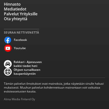
Hinnasto
Mediatiedot
Palvelut Yrityksille
Ota yhteyttä
SEURAA NETTIVENETTÄ
Facebook
Youtube
Rekkari - Ajoneuvon
kaikki tiedot heti
Ohjeet turvalliseen
kaupankäyntiin
Tämän palvelun ilmoitukset ovat mainoksia, jotka näytetään sinulle hakusi
mukaisesti. Muuhun palvelun kohdennettuun mainontaan voit vaikuttaa
evästeasetusten kautta.
Alma Media Finland Oy