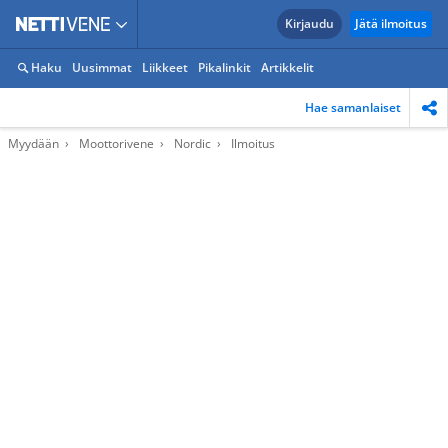
Kirjaudu
Jätä ilmoitus
Haku
Uusimmat
Liikkeet
Pikalinkit
Artikkelit
Hae samanlaiset
Myydään
Moottorivene
Nordic
Ilmoitus