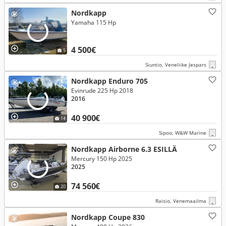
Nordkapp
Yamaha 115 Hp
4 500€
5
Siuntio, Veneliike Jespars
Nordkapp Enduro 705
Evinrude 225 Hp 2018
2016
40 900€
14
Sipoo, W&W Marine
Nordkapp Airborne 6.3 ESILLÄ
Mercury 150 Hp 2025
2025
74 560€
20
Raisio, Venemaailma
Nordkapp Coupe 830