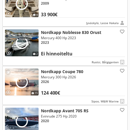
2009
33 900€
4
Jyväskylä, Lasse Hakala
Nordkapp Noblesse 830 Orust
Mercury 400 Hp 2023
2023
Ei hinnoiteltu
2
Ruotsi, Båtgiganten
Nordkapp Coupe 780
Mercury 300 Hp 2026
2026
124 400€
15
Sipoo, W&W Marine
Nordkapp Avant 705 RS
Evinrude 275 Hp 2020
2020