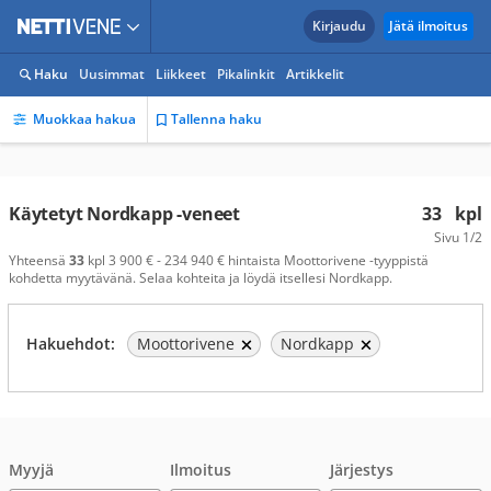
Kirjaudu
Jätä ilmoitus
Haku
Uusimmat
Liikkeet
Pikalinkit
Artikkelit
Muokkaa hakua
Tallenna haku
Käytetyt Nordkapp -veneet
33
kpl
Sivu
1/2
Yhteensä
33
kpl 3 900 € - 234 940 € hintaista Moottorivene -tyyppistä
kohdetta myytävänä. Selaa kohteita ja löydä itsellesi Nordkapp.
Hakuehdot:
Moottorivene
Nordkapp
Myyjä
Ilmoitus
Järjestys