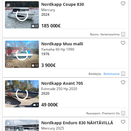
Nordkapp Coupe 830
Mercury
2024
185 000€
21
Raisio, Venemaailma
Nordkapp Muu malli
Yamaha 60 Hp 1990
1976
3 900€
16
Rääkkylä,
Rahoitustie
Nordkapp Avant 705
Evinrude 250 Hp 2020
2020
49 000€
9
Raasepori, Premarin Oy
Nordkapp Enduro 830 NÄHTÄVILLÄ
Mercury 2025