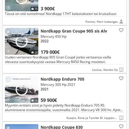
3 900€
16
Tässä on sitä tunnelmaa! Nordkapp 17HT kalastukseen tai kruisailuun
Paimio, Petri Isokangas
Nordkapp Gran Coupe 905 sis Alv
Mercury 450 Hp
2022
179 000€
21
Uuden vertainen Nordkapp 905 Gran Coupé jonka vertaansa vailla
olevasta suorituskyvystä vastaa Mercury R450 Racing moottori.
Loviisa, Norsko Oy
Nordkapp Enduro 705
Mercury 300 Hp 2021
2021
59 900€
18
Myyntiin erittäin siisti ja hyvin pidetty Nordkapp Enduro 705 RS
alumiinivene ensiomistajalta, vuosimallia 2021. Mercury V8 300 hv. Ajettu
134h. Mukaan ajokuomu.
Kuopio, Kone ja Tarvike M. Leppänen Oy
Nordkapp Coupe 830