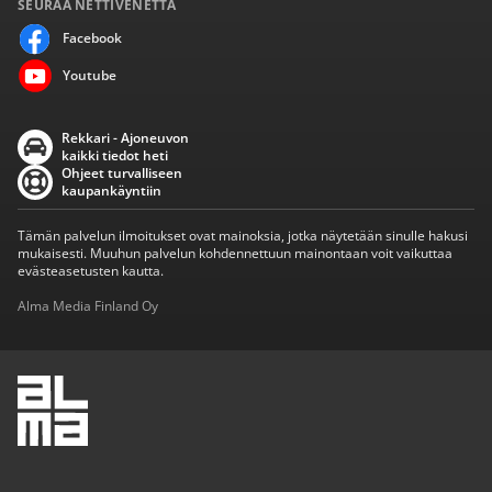
SEURAA NETTIVENETTÄ
Facebook
Youtube
Rekkari - Ajoneuvon
kaikki tiedot heti
Ohjeet turvalliseen
kaupankäyntiin
Tämän palvelun ilmoitukset ovat mainoksia, jotka näytetään sinulle hakusi
mukaisesti. Muuhun palvelun kohdennettuun mainontaan voit vaikuttaa
evästeasetusten kautta.
Alma Media Finland Oy