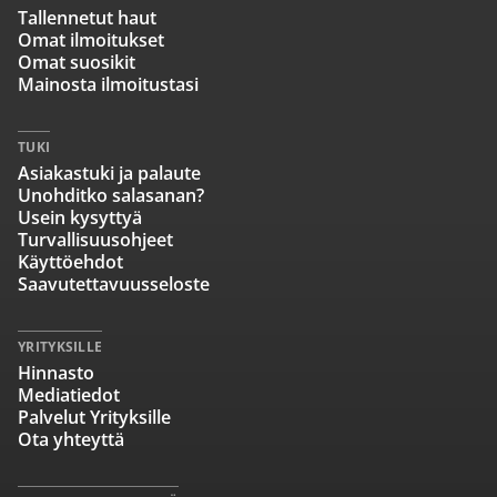
Tallennetut haut
Omat ilmoitukset
Omat suosikit
Mainosta ilmoitustasi
TUKI
Asiakastuki ja palaute
Unohditko salasanan?
Usein kysyttyä
Turvallisuusohjeet
Käyttöehdot
Saavutettavuusseloste
YRITYKSILLE
Hinnasto
Mediatiedot
Palvelut Yrityksille
Ota yhteyttä