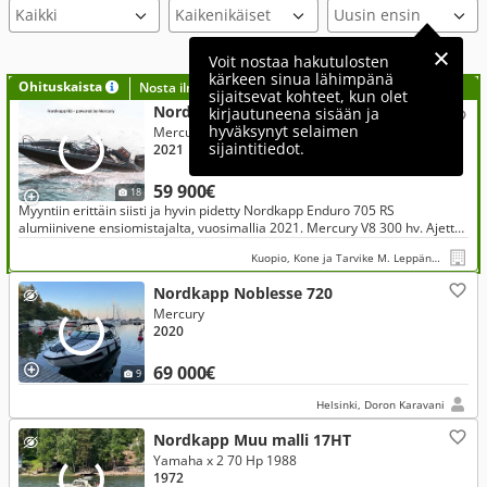
Voit nostaa hakutulosten
kärkeen sinua lähimpänä
Ohituskaista
Nosta ilmoituksesi tähän?
sijaitsevat kohteet, kun olet
Nordkapp Enduro 705
kirjautuneena sisään ja
hyväksynyt selaimen
Mercury 300 Hp 2021
sijaintitiedot.
2021
59 900€
18
Myyntiin erittäin siisti ja hyvin pidetty Nordkapp Enduro 705 RS
alumiinivene ensiomistajalta, vuosimallia 2021. Mercury V8 300 hv. Ajettu
134h. Mukaan ajokuomu.
Kuopio, Kone ja Tarvike M. Leppänen Oy
Nordkapp Noblesse 720
Mercury
2020
69 000€
9
Helsinki, Doron Karavani
Nordkapp Muu malli 17HT
Yamaha x 2 70 Hp 1988
1972