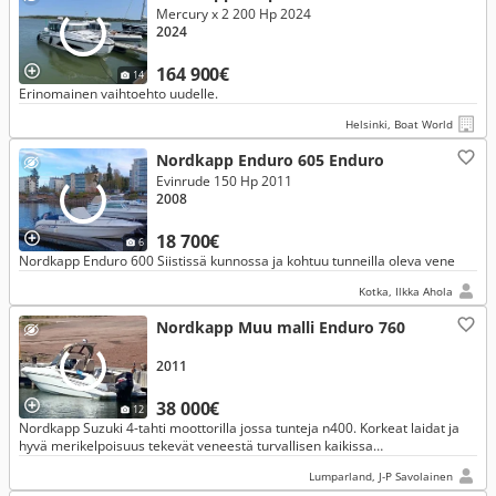
Mercury x 2 200 Hp 2024
2024
164 900€
14
Erinomainen vaihtoehto uudelle.
Helsinki, Boat World
Nordkapp Enduro 605 Enduro
Evinrude 150 Hp 2011
2008
18 700€
6
Nordkapp Enduro 600 Siistissä kunnossa ja kohtuu tunneilla oleva vene
Kotka, Ilkka Ahola
Nordkapp Muu malli Enduro 760
2011
38 000€
12
Nordkapp Suzuki 4-tahti moottorilla jossa tunteja n400. Korkeat laidat ja
hyvä merikelpoisuus tekevät veneestä turvallisen kaikissa
keliolosuhteissa.
Lumparland, J-P Savolainen