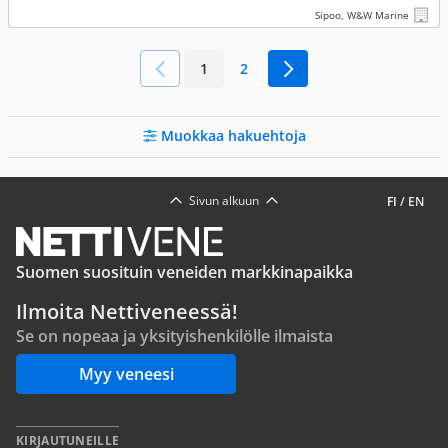
Sipoo, W&W Marine
1
2
Muokkaa hakuehtoja
Sivun alkuun
FI
/
EN
Suomen suosituin veneiden markkinapaikka
Ilmoita Nettiveneessä!
Se on nopeaa ja yksityishenkilölle ilmaista
Myy veneesi
KIRJAUTUNEILLE