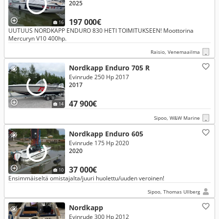
2025
197 000€
16
UUTUUS NORDKAPP ENDURO 830 HETI TOIMITUKSEEN! Moottorina
Mercuryn V10 400hp.
Raisio, Venemaailma
Nordkapp Enduro 705 R
Evinrude 250 Hp 2017
2017
47 900€
14
Sipoo, W&W Marine
Nordkapp Enduro 605
Evinrude 175 Hp 2020
2020
37 000€
10
Ensimmäiseltä omistajalta/juuri huolettu/uuden veroinen!
Sipoo, Thomas Ullberg
Nordkapp
Evinrude 300 Hp 2012