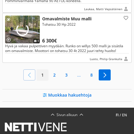
Pomminvarmalla Yamaha 90 AETOL-koneella.
Laukaa, Matti Vepsäläinen
Omavalmiste Muu malli
Tohatsu 30 Hp 2022
6 300€
4
Hyvä ja vakaa pulpettiven myydään. Runko on willys 500 malli ja sisätila
om omavalmiste. Moottori on tohatsu 30 4t 2022 juuri tehty huolto!
Luoto, Philip Grankulla
1
2
3
...
8
Muokkaa hakuehtoja
Sivun alkuun
FI
/
EN