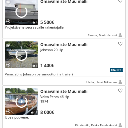
Omavalmiste Muu malli
5 500€
4
Projektivene seuraavalle rakentajalle
Rauma, Marko Nurmi
Omavalmiste Muu malli
Johnson 20 Hp
1 400€
9
TRAILERI
Vene. 20hv Johnson perämoottori ja traileri
Ulvila, Henri Nikkanen
Omavalmiste Muu malli
Volvo Penta 46 Hp
1974
8 000€
11
Upea puuvene.
Kärsämäki, Pekka Raudaskoski