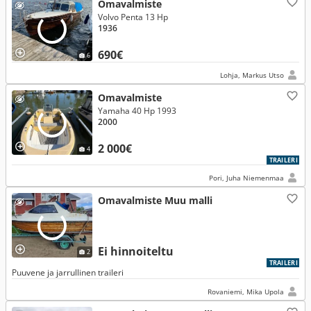
Omavalmiste
Volvo Penta 13 Hp
1936
690€
6
Lohja, Markus Utso
Omavalmiste
Yamaha 40 Hp 1993
2000
2 000€
4
TRAILERI
Pori, Juha Niemenmaa
Omavalmiste Muu malli
Ei hinnoiteltu
2
TRAILERI
Puuvene ja jarrullinen traileri
Rovaniemi, Mika Upola