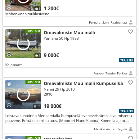
1 200€
9
Mahonkinen tuulilasivene
Pernaja, Sami Paalosmaa
UUSI 24H
Omavalmiste Muu malli
Yamaha 50 Hp 1993
9 000€
3
TRAILERI
Kalapaatti
Porvoo, Teodor Porkka
UUSI 72H
Omavalmiste Muu malli Kumpuselkä
Nanni 29 Hp 2010
2010
19 000€
10
TRAILERI
Loistavakuntoinen Merikarvialla Kumpuselän veneveistämöllä valmistettu
puuvene. Erittäin pieni kulutus. (Moottori NanniKubota) Koneella ajettu
erittäin vähän.
Merikarvia, Jari Syystö
UUSI 72H