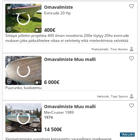
Omavalmiste
Evinrude 20 Hp
400€
3
Siitäpä jollekin projektia 400 ilman moottoria 200e löytyy 20hv evinrude
mukaan joka päksähtelee vikaa ei selvitetty eikä mielenkiintoa selvittää
Pieksämäki, Tino Ikonen
Omavalmiste Muu malli
6 000€
6
Puurunko, kuidutettu.
Helsinki, Topi Saario
Omavalmiste Muu malli
MerCruiser 1989
1974
14 500€
16
TRAILERI
Varmatoiminen vuosittain katsastettu saunallinen matkavene.