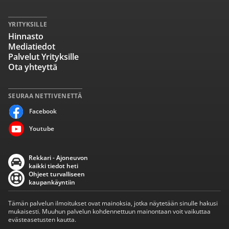
YRITYKSILLE
Hinnasto
Mediatiedot
Palvelut Yrityksille
Ota yhteyttä
SEURAA NETTIVENETTÄ
Facebook
Youtube
Rekkari - Ajoneuvon
kaikki tiedot heti
Ohjeet turvalliseen
kaupankäyntiin
Tämän palvelun ilmoitukset ovat mainoksia, jotka näytetään sinulle hakusi
mukaisesti. Muuhun palvelun kohdennettuun mainontaan voit vaikuttaa
evästeasetusten kautta.