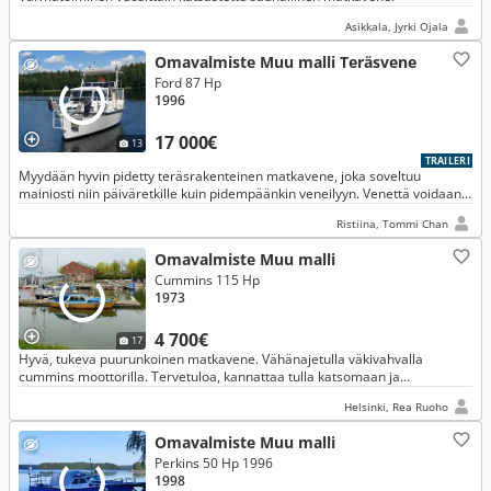
Asikkala, Jyrki Ojala
Omavalmiste Muu malli Teräsvene
Ford 87 Hp
1996
17 000€
13
TRAILERI
Myydään hyvin pidetty teräsrakenteinen matkavene, joka soveltuu
mainiosti niin päiväretkille kuin pidempäänkin veneilyyn. Venettä voidaan
ohjata sekä sisältä että takakannelta. Tilavalla takakannella
Ristiina, Tommi Chan
Omavalmiste Muu malli
Cummins 115 Hp
1973
4 700€
17
Hyvä, tukeva puurunkoinen matkavene. Vähänajetulla väkivahvalla
cummins moottorilla. Tervetuloa, kannattaa tulla katsomaan ja
koeajamaan.
Helsinki, Rea Ruoho
Omavalmiste Muu malli
Perkins 50 Hp 1996
1998