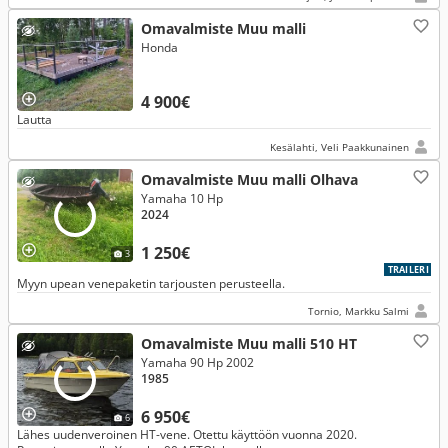
Omavalmiste Muu malli
Honda
4 900€
Lautta
Kesälahti, Veli Paakkunainen
Omavalmiste Muu malli Olhava
Yamaha 10 Hp
2024
1 250€
3
TRAILERI
Myyn upean venepaketin tarjousten perusteella.
Tornio, Markku Salmi
Omavalmiste Muu malli 510 HT
Yamaha 90 Hp 2002
1985
6 950€
6
Lähes uudenveroinen HT-vene. Otettu käyttöön vuonna 2020.