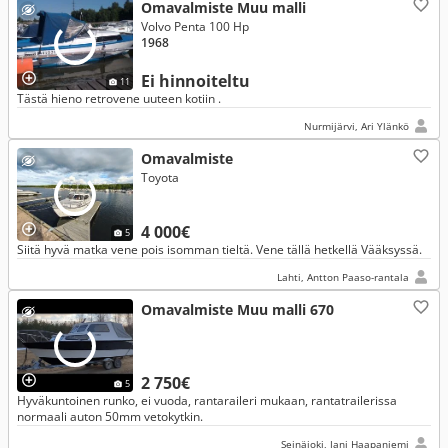
Omavalmiste Muu malli
Volvo Penta 100 Hp
1968
Ei hinnoiteltu
11
Tästä hieno retrovene uuteen kotiin .
Nurmijärvi, Ari Ylänkö
Omavalmiste
Toyota
4 000€
5
Siitä hyvä matka vene pois isomman tieltä. Vene tällä hetkellä Vääksyssä.
Lahti, Antton Paaso-rantala
Omavalmiste Muu malli 670
2 750€
5
Hyväkuntoinen runko, ei vuoda, rantaraileri mukaan, rantatrailerissa
normaali auton 50mm vetokytkin.
Seinäjoki, Jani Haapaniemi