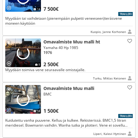
7 500€
14
TRAILERI
Myydään tai vaihdetaan (pienempään pulpetti veneeseen)teräsvene
moneen käyttöön
Kuopio, Janne Korhonen
Omavalmiste Muu malli ht
Yamaha 40 Hp 1985
1976
2 500€
8
Myydään toimiva vene seuraavalle omistajalle.
Turku, Miklas Ketonen
Omavalmiste Muu malli
BMC
1 500€
14
TRAILERI
Kuidutettu vanha puuvene. Kelluu ja kulkee. Rekisterissä. BMC1,5 litran
meridiesel. Bowmanin vaihdin. Wanha tutka ja plotteri. Vene ei sovellu
hienohelmoille. Traktoritraileri, jossa sähkövinssi.
Liperi, Kalevi Hyttinen