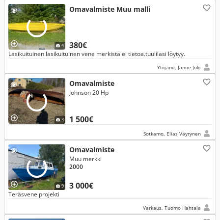
Omavalmiste Muu malli
380€
4
Lasikuituinen lasikuituinen vene merkistä ei tietoa.tuulilasi löytyy.
Ylöjärvi, Janne Joki
Omavalmiste
Johnson 20 Hp
1 500€
3
Sotkamo, Elias Väyrynen
Omavalmiste
Muu merkki
2000
3 000€
9
Teräsvene projekti
Varkaus, Tuomo Hahtala