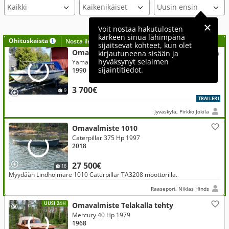
Voit nostaa hakutulosten
kärkeen sinua lähimpänä
Ohituskaista
Nosta ilmoituksesi tähän?
sijaitsevat kohteet, kun olet
Omavalmiste
kirjautuneena sisään ja
hyväksynyt selaimen
Yamaha 90 Hp 2000
sijaintitiedot.
1990
3 700€
9
TRAILERI
Jyväskylä, Pirkko Jokila
Omavalmiste 1010
Caterpillar 375 Hp 1997
2018
27 500€
18
Myydään Lindholmare 1010 Caterpillar TA3208 moottorilla.
Raasepori, Niklas Hinds
UUSI 24H
Omavalmiste Telakalla tehty
Mercury 40 Hp 1979
1968