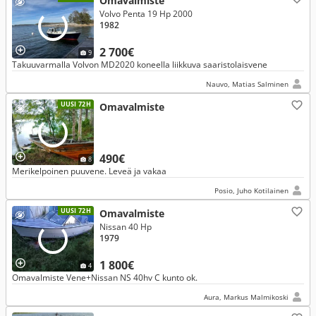
Omavalmiste
Volvo Penta 19 Hp 2000
1982
2 700€
9
Takuuvarmalla Volvon MD2020 koneella liikkuva saaristolaisvene
Nauvo, Matias Salminen
UUSI 72H
Omavalmiste
490€
8
Merikelpoinen puuvene. Leveä ja vakaa
Posio, Juho Kotilainen
UUSI 72H
Omavalmiste
Nissan 40 Hp
1979
1 800€
4
Omavalmiste Vene+Nissan NS 40hv C kunto ok.
Aura, Markus Malmikoski