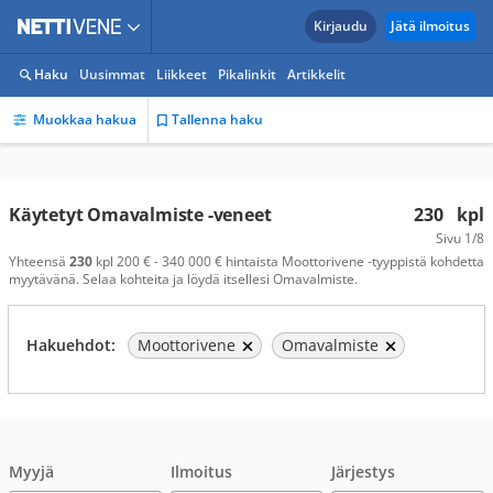
Kirjaudu
Jätä ilmoitus
Haku
Uusimmat
Liikkeet
Pikalinkit
Artikkelit
Muokkaa hakua
Tallenna haku
Käytetyt Omavalmiste -veneet
230
kpl
Sivu
1/8
Yhteensä
230
kpl 200 € - 340 000 € hintaista Moottorivene -tyyppistä kohdetta
myytävänä. Selaa kohteita ja löydä itsellesi Omavalmiste.
Hakuehdot:
Moottorivene
Omavalmiste
Myyjä
Ilmoitus
Järjestys