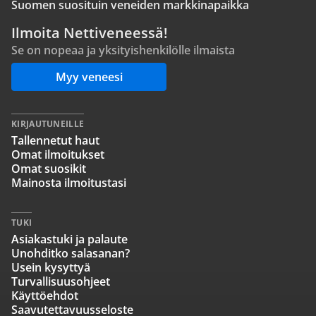
Suomen suosituin veneiden markkinapaikka
Ilmoita Nettiveneessä!
Se on nopeaa ja yksityishenkilölle ilmaista
Myy veneesi
KIRJAUTUNEILLE
Tallennetut haut
Omat ilmoitukset
Omat suosikit
Mainosta ilmoitustasi
TUKI
Asiakastuki ja palaute
Unohditko salasanan?
Usein kysyttyä
Turvallisuusohjeet
Käyttöehdot
Saavutettavuusseloste