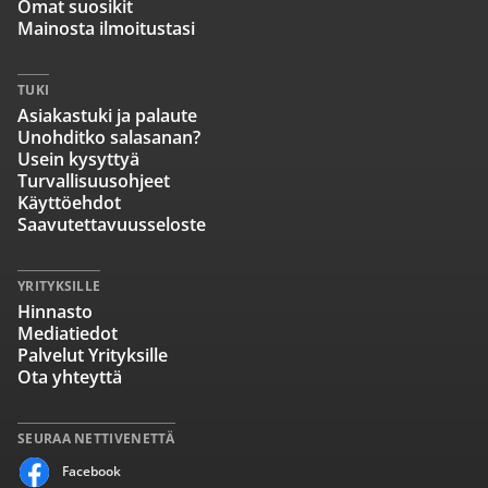
Omat suosikit
Mainosta ilmoitustasi
TUKI
Asiakastuki ja palaute
Unohditko salasanan?
Usein kysyttyä
Turvallisuusohjeet
Käyttöehdot
Saavutettavuusseloste
YRITYKSILLE
Hinnasto
Mediatiedot
Palvelut Yrityksille
Ota yhteyttä
SEURAA NETTIVENETTÄ
Facebook