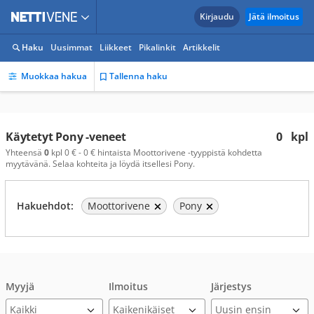
Kirjaudu
Jätä ilmoitus
Haku
Uusimmat
Liikkeet
Pikalinkit
Artikkelit
Muokkaa hakua
Tallenna haku
Käytetyt Pony -veneet
0
kpl
Yhteensä
0
kpl 0 € - 0 € hintaista Moottorivene -tyyppistä kohdetta
myytävänä. Selaa kohteita ja löydä itsellesi Pony.
Hakuehdot:
Moottorivene
Pony
Myyjä
Ilmoitus
Järjestys