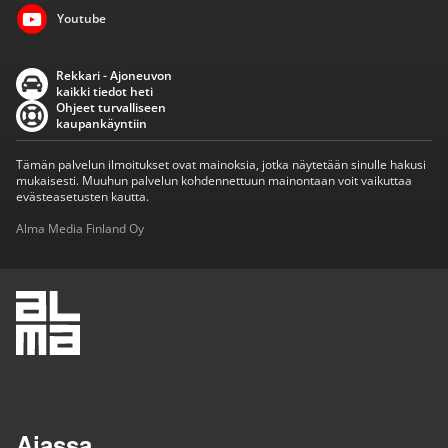
Youtube
Rekkari - Ajoneuvon
kaikki tiedot heti
Ohjeet turvalliseen
kaupankäyntiin
Tämän palvelun ilmoitukset ovat mainoksia, jotka näytetään sinulle hakusi
mukaisesti. Muuhun palvelun kohdennettuun mainontaan voit vaikuttaa
evästeasetusten kautta.
Alma Media Finland Oy