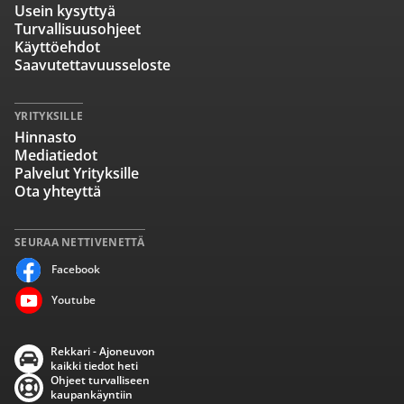
Usein kysyttyä
Turvallisuusohjeet
Käyttöehdot
Saavutettavuusseloste
YRITYKSILLE
Hinnasto
Mediatiedot
Palvelut Yrityksille
Ota yhteyttä
SEURAA NETTIVENETTÄ
Facebook
Youtube
Rekkari - Ajoneuvon
kaikki tiedot heti
Ohjeet turvalliseen
kaupankäyntiin