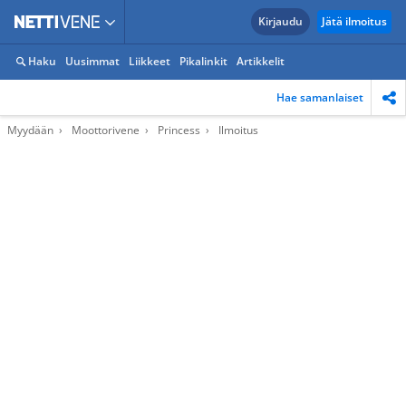
Kirjaudu
Jätä ilmoitus
Haku
Uusimmat
Liikkeet
Pikalinkit
Artikkelit
Hae samanlaiset
Myydään
Moottorivene
Princess
Ilmoitus