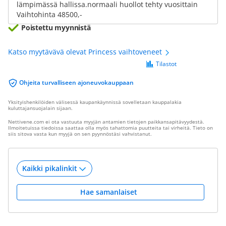
lämpimässä hallissa.normaali huollot tehty vuosittain
Vaihtohinta 48500,-
Poistettu myynnistä
Katso myytävävä olevat Princess vaihtoveneet
Tilastot
Ohjeita turvalliseen ajoneuvokauppaan
Yksityishenkilöiden välisessä kaupankäynnissä sovelletaan kauppalakia
kuluttajansuojalain sijaan.
Nettivene.com ei ota vastuuta myyjän antamien tietojen paikkansapitävyydestä.
Ilmoitetuissa tiedoissa saattaa olla myös tahattomia puutteita tai virheitä. Tieto on
siis sitova vasta kun myyjä on sen pyynnöstäsi vahvistanut.
Hae samanlaiset