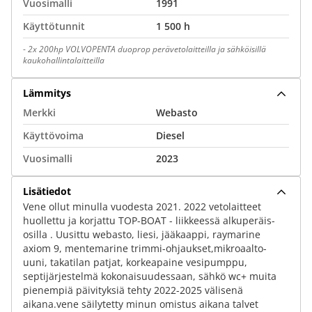
Vuosimalli
1991
Käyttötunnit
1 500 h
-
2x 200hp VOLVOPENTA duoprop perävetolaitteilla ja sähköisillä
kaukohallintalaitteilla
Lämmitys
Merkki
Webasto
Käyttövoima
Diesel
Vuosimalli
2023
Lisätiedot
Vene ollut minulla vuodesta 2021. 2022 vetolaitteet
huollettu ja korjattu TOP-BOAT - liikkeessä alkuperäis-
osilla . Uusittu webasto, liesi, jääkaappi, raymarine
axiom 9, mentemarine trimmi-ohjaukset,mikroaalto-
uuni, takatilan patjat, korkeapaine vesipumppu,
septijärjestelmä kokonaisuudessaan, sähkö wc+ muita
pienempiä päivityksiä tehty 2022-2025 välisenä
aikana.vene säilytetty minun omistus aikana talvet