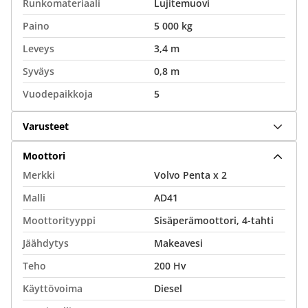
Runkomateriaali
Lujitemuovi
Paino
5 000 kg
Leveys
3,4 m
Syväys
0,8 m
Vuodepaikkoja
5
Varusteet
Moottori
Merkki
Volvo Penta x 2
Malli
AD41
Moottorityyppi
Sisäperämoottori, 4-tahti
Jäähdytys
Makeavesi
Teho
200 Hv
Käyttövoima
Diesel