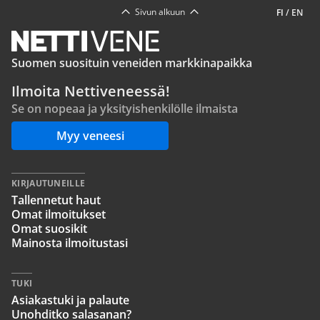
Sivun alkuun
FI
/
EN
Suomen suosituin veneiden markkinapaikka
Ilmoita Nettiveneessä!
Se on nopeaa ja yksityishenkilölle ilmaista
Myy veneesi
KIRJAUTUNEILLE
Tallennetut haut
Omat ilmoitukset
Omat suosikit
Mainosta ilmoitustasi
TUKI
Asiakastuki ja palaute
Unohditko salasanan?