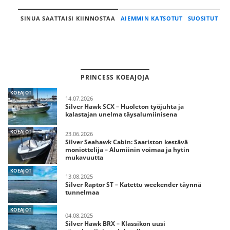
SINUA SAATTAISI KIINNOSTAA
AIEMMIN KATSOTUT
SUOSITUT
PRINCESS KOEAJOJA
KOEAJOT
14.07.2026
Silver Hawk SCX – Huoleton työjuhta ja
kalastajan unelma täysalumiinisena
KOEAJOT
23.06.2026
Silver Seahawk Cabin: Saariston kestävä
moniottelija – Alumiinin voimaa ja hytin
mukavuutta
KOEAJOT
13.08.2025
Silver Raptor ST – Katettu weekender täynnä
tunnelmaa
KOEAJOT
04.08.2025
Silver Hawk BRX – Klassikon uusi