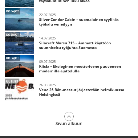
täysalumiininen luku alkaa
KOEAJOT
22.07.2025
Silver Condor Cabin – suomalainen tyylikäs
työkalu veneilyyn
KOEAJOT
14.07.2025
Silacraft Mursu 715 – Ammattikäyttöön
suunniteltu työjuhta Suomesta
KOEAJOT
09.07.2025
Kiisla – Ekologinen moottorivene puuveneen
modernilla ajattelulla
UUTISET
26.03.2025
Vene 25 Båt -messut järjestetään helmikuussa
Helsingissä
Sivun alkuun