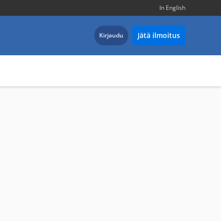
In English
Jätä ilmoitus
Kirjaudu