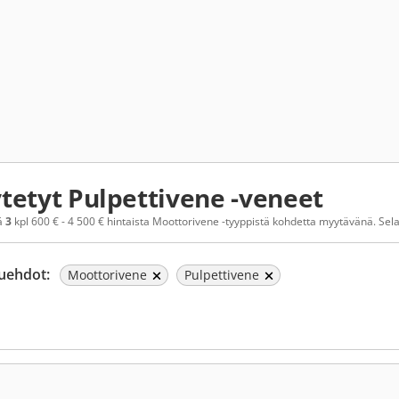
tetyt Pulpettivene -veneet
ä
3
kpl 600 € - 4 500 € hintaista Moottorivene -tyyppistä kohdetta myytävänä. Selaa 
uehdot:
Moottorivene
Pulpettivene