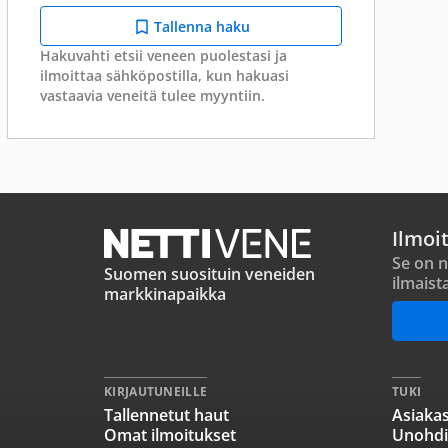
Tallenna haku
Hakuvahti etsii veneen puolestasi ja
ilmoittaa sähköpostilla, kun hakuasi
vastaavia veneitä tulee myyntiin.
Ilmoi
Se on n
Suomen suosituin veneiden
ilmaist
markkinapaikka
KIRJAUTUNEILLE
TUKI
Tallennetut haut
Asiakas
Omat ilmoitukset
Unohdi