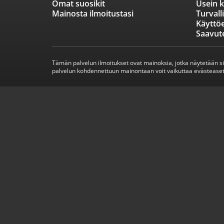
Omat suosikit
Usein k
Mainosta ilmoitustasi
Turvall
Käyttö
Saavut
Tämän palvelun ilmoitukset ovat mainoksia, jotka näytetään s
palvelun kohdennettuun mainontaan voit vaikuttaa evästeaset