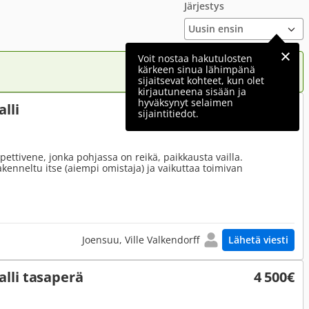
Järjestys
Voit nostaa hakutulosten
kärkeen sinua lähimpänä
sijaitsevat kohteet, kun olet
kirjautuneena sisään ja
hyväksynyt selaimen
lli
600€
sijaintitiedot.
pettivene, jonka pohjassa on reikä, paikkausta vailla.
akenneltu itse (aiempi omistaja) ja vaikuttaa toimivan
Joensuu, Ville Valkendorff
Lähetä viesti
lli tasaperä
4 500€