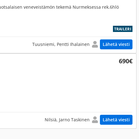
 Ruotsalaisen veneveistämön tekemä Nurmeksessa rek.6hlö
TRAILERI
Tuusniemi, Pentti Ihalainen
Lähetä viesti
690€
Nilsiä, Jarno Taskinen
Lähetä viesti