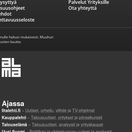
ysyttyä
Palvelut Yrityksille
isuusohjeet
Ota yhteyttä
ehdot
ettavuusseloste
inulle hakusi mukaisesti. Muuhun
usten kautta.