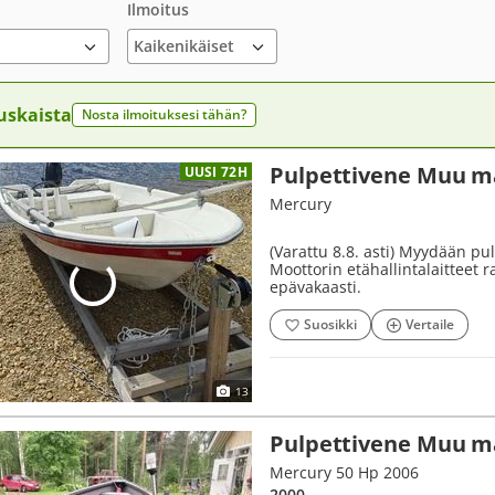
Ilmoitus
uskaista
Nosta ilmoituksesi tähän?
Pulpettivene Muu ma
UUSI 72H
Mercury
(Varattu 8.8. asti) Myydään pul
Moottorin etähallintalaitteet r
epävakaasti.
Suosikki
Vertaile
13
Pulpettivene Muu ma
Mercury 50 Hp 2006
2000