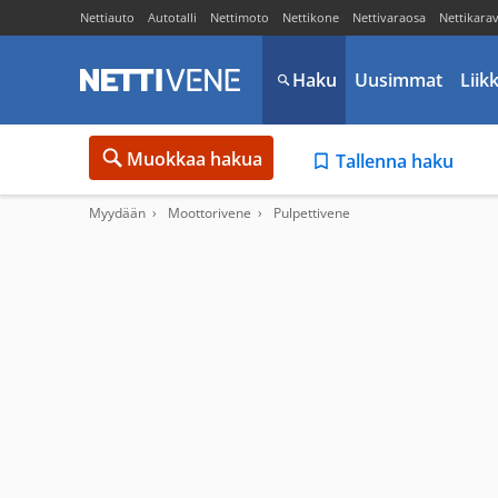
Nettiauto
Autotalli
Nettimoto
Nettikone
Nettivaraosa
Nettikara
Haku
Uusimmat
Liik
Muokkaa hakua
Tallenna haku
Myydään
Moottorivene
Pulpettivene