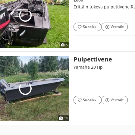
Erittäin tukeva pulpettivene
Suosikki
Vertaile
5
Pulpettivene
Yamaha 20 Hp
Suosikki
Vertaile
13