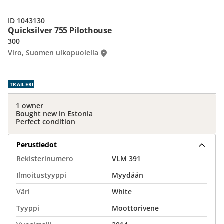
ID 1043130
Quicksilver 755 Pilothouse
300
Viro, Suomen ulkopuolella
TRAILERI
1 owner
Bought new in Estonia
Perfect condition
Perustiedot
Rekisterinumero
VLM 391
Ilmoitustyyppi
Myydään
Väri
White
Tyyppi
Moottorivene