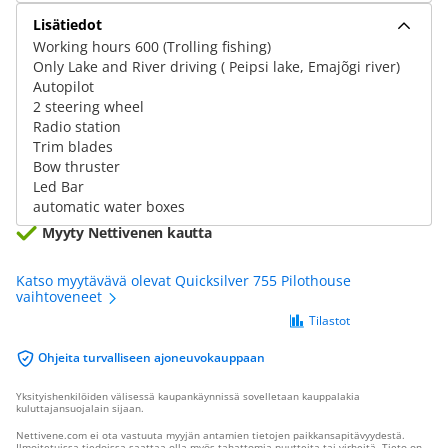
Lisätiedot
Working hours 600 (Trolling fishing)
Only Lake and River driving ( Peipsi lake, Emajõgi river)
Autopilot
2 steering wheel
Radio station
Trim blades
Bow thruster
Led Bar
automatic water boxes
Myyty Nettivenen kautta
Katso myytävävä olevat Quicksilver 755 Pilothouse
vaihtoveneet
Tilastot
Ohjeita turvalliseen ajoneuvokauppaan
Yksityishenkilöiden välisessä kaupankäynnissä sovelletaan kauppalakia
kuluttajansuojalain sijaan.
Nettivene.com ei ota vastuuta myyjän antamien tietojen paikkansapitävyydestä.
Ilmoitetuissa tiedoissa saattaa olla myös tahattomia puutteita tai virheitä. Tieto on