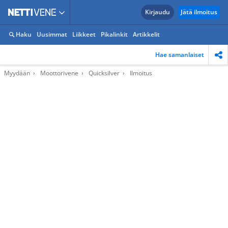
Kirjaudu
Jätä ilmoitus
Haku
Uusimmat
Liikkeet
Pikalinkit
Artikkelit
Hae samanlaiset
Myydään
Moottorivene
Quicksilver
Ilmoitus