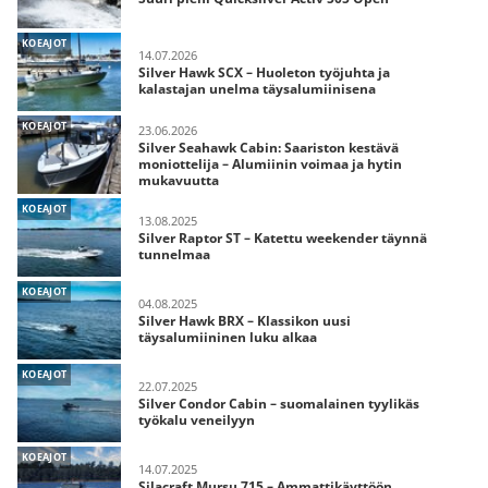
KOEAJOT
14.07.2026
Silver Hawk SCX – Huoleton työjuhta ja
kalastajan unelma täysalumiinisena
KOEAJOT
23.06.2026
Silver Seahawk Cabin: Saariston kestävä
moniottelija – Alumiinin voimaa ja hytin
mukavuutta
KOEAJOT
13.08.2025
Silver Raptor ST – Katettu weekender täynnä
tunnelmaa
KOEAJOT
04.08.2025
Silver Hawk BRX – Klassikon uusi
täysalumiininen luku alkaa
KOEAJOT
22.07.2025
Silver Condor Cabin – suomalainen tyylikäs
työkalu veneilyyn
KOEAJOT
14.07.2025
Silacraft Mursu 715 – Ammattikäyttöön