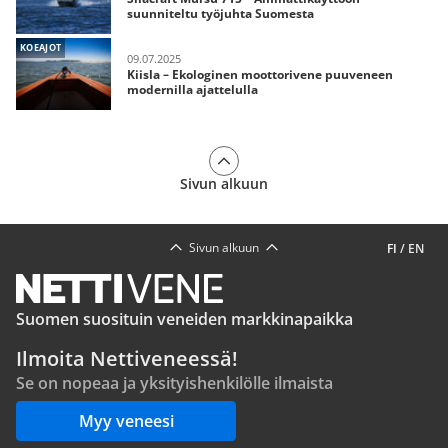
suunniteltu työjuhta Suomesta
KOEAJOT
09.07.2025
Kiisla – Ekologinen moottorivene puuveneen
modernilla ajattelulla
Sivun alkuun
Sivun alkuun
FI
/
EN
Suomen suosituin veneiden markkinapaikka
Ilmoita Nettiveneessä!
Se on nopeaa ja yksityishenkilölle ilmaista
Myy veneesi