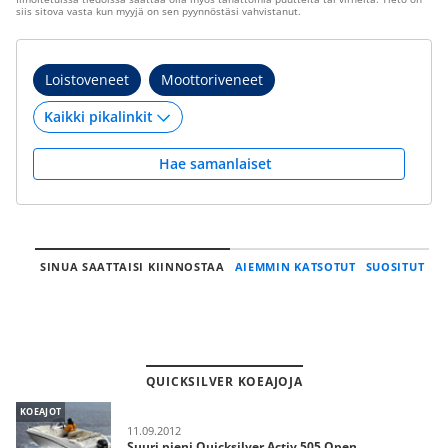
siis sitova vasta kun myyjä on sen pyynnöstäsi vahvistanut.
Loistoveneet
Moottoriveneet
Hae samanlaiset
SINUA SAATTAISI KIINNOSTAA
AIEMMIN KATSOTUT
SUOSITUT
QUICKSILVER KOEAJOJA
KOEAJOT
11.09.2012
Suuri pieni Quicksilver Activ 505 Open