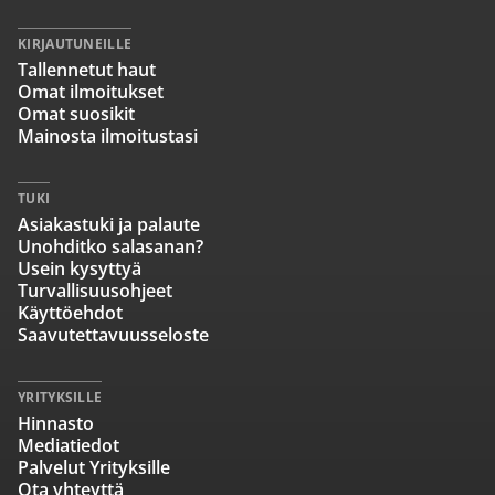
KIRJAUTUNEILLE
Tallennetut haut
Omat ilmoitukset
Omat suosikit
Mainosta ilmoitustasi
TUKI
Asiakastuki ja palaute
Unohditko salasanan?
Usein kysyttyä
Turvallisuusohjeet
Käyttöehdot
Saavutettavuusseloste
YRITYKSILLE
Hinnasto
Mediatiedot
Palvelut Yrityksille
Ota yhteyttä