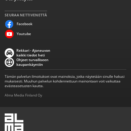
SEURAA NETTIVENETTÄ
Facebook
Youtube
Rekkari - Ajoneuvon
kaikki tiedot heti
Ohjeet turvalliseen
kaupankäyntiin
Tämän palvelun ilmoitukset ovat mainoksia, jotka näytetään sinulle hakusi
mukaisesti. Muuhun palvelun kohdennettuun mainontaan voit vaikuttaa
evästeasetusten kautta.
Alma Media Finland Oy