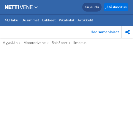
Kirjaudu
Jätä ilmoitus
Haku
Uusimmat
Liikkeet
Pikalinkit
Artikkelit
Hae samanlaiset
Myydään
Moottorivene
RaisSport
Ilmoitus