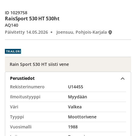
ID 1029758
RaisSport 530 HT 530ht
AQ140
Päivitetty 14.05.2026
Joensuu, Pohjois-Karjala
TRAILERI
Rain Sport 530 HT siisti vene
Perustiedot
Rekisterinumero
U14455
Ilmoitustyyppi
Myydään
Väri
Valkea
Tyyppi
Moottorivene
Vuosimalli
1988