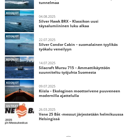
tunnelmaa
KOEAJOT
04.08.2025
Silver Hawk BRX – Klassikon uusi
täysalumiininen luku alkaa
KOEAJOT
22.07.2025
Silver Condor Cabin – suomalainen tyylikäs
työkalu veneilyyn
KOEAJOT
14.07.2025
Silacraft Mursu 715 – Ammattikäyttöön
suunniteltu työjuhta Suomesta
KOEAJOT
09.07.2025
Kiisla – Ekologinen moottorivene puuveneen
modernilla ajattelulla
UUTISET
26.03.2025
Vene 25 Båt -messut järjestetään helmikuussa
Helsingissä