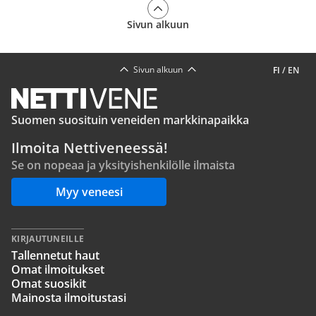
Sivun alkuun
Sivun alkuun
FI
/
EN
Suomen suosituin veneiden markkinapaikka
Ilmoita Nettiveneessä!
Se on nopeaa ja yksityishenkilölle ilmaista
Myy veneesi
KIRJAUTUNEILLE
Tallennetut haut
Omat ilmoitukset
Omat suosikit
Mainosta ilmoitustasi