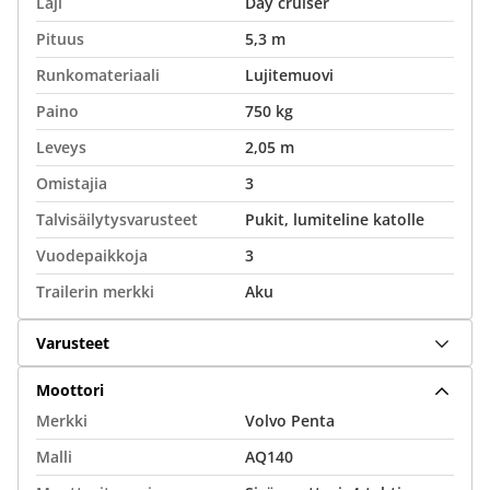
Laji
Day cruiser
Pituus
5,3 m
Runkomateriaali
Lujitemuovi
Paino
750 kg
Leveys
2,05 m
Omistajia
3
Talvisäilytysvarusteet
Pukit, lumiteline katolle
Vuodepaikkoja
3
Trailerin merkki
Aku
Varusteet
Moottori
Merkki
Volvo Penta
Malli
AQ140