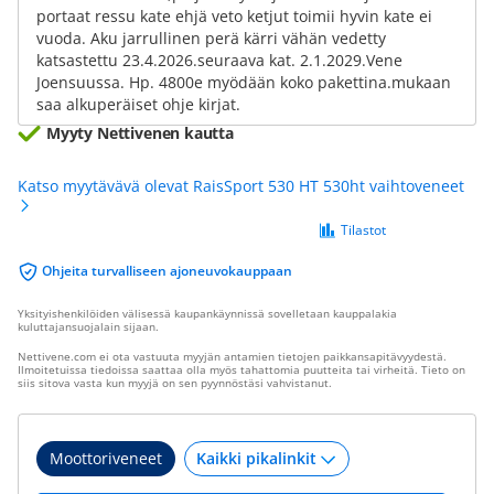
portaat ressu kate ehjä veto ketjut toimii hyvin kate ei
vuoda. Aku jarrullinen perä kärri vähän vedetty
katsastettu 23.4.2026.seuraava kat. 2.1.2029.Vene
Joensuussa. Hp. 4800e myödään koko pakettina.mukaan
saa alkuperäiset ohje kirjat.
Myyty Nettivenen kautta
Katso myytävävä olevat RaisSport 530 HT 530ht vaihtoveneet
Tilastot
Ohjeita turvalliseen ajoneuvokauppaan
Yksityishenkilöiden välisessä kaupankäynnissä sovelletaan kauppalakia
kuluttajansuojalain sijaan.
Nettivene.com ei ota vastuuta myyjän antamien tietojen paikkansapitävyydestä.
Ilmoitetuissa tiedoissa saattaa olla myös tahattomia puutteita tai virheitä. Tieto on
siis sitova vasta kun myyjä on sen pyynnöstäsi vahvistanut.
Moottoriveneet