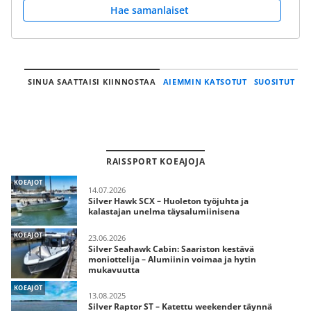
Hae samanlaiset
SINUA SAATTAISI KIINNOSTAA
AIEMMIN KATSOTUT
SUOSITUT
RAISSPORT KOEAJOJA
KOEAJOT
14.07.2026
Silver Hawk SCX – Huoleton työjuhta ja
kalastajan unelma täysalumiinisena
KOEAJOT
23.06.2026
Silver Seahawk Cabin: Saariston kestävä
moniottelija – Alumiinin voimaa ja hytin
mukavuutta
KOEAJOT
13.08.2025
Silver Raptor ST – Katettu weekender täynnä