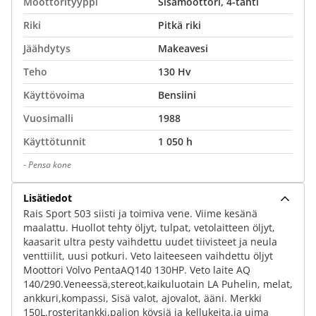
Moottorityyppi
Sisämoottori, 4-tahti
Riki
Pitkä riki
Jäähdytys
Makeavesi
Teho
130 Hv
Käyttövoima
Bensiini
Vuosimalli
1988
Käyttötunnit
1 050 h
-
Pensa kone
Lisätiedot
Rais Sport 503 siisti ja toimiva vene. Viime kesänä
maalattu. Huollot tehty öljyt, tulpat, vetolaitteen öljyt,
kaasarit ultra pesty vaihdettu uudet tiivisteet ja neula
venttiilit, uusi potkuri. Veto laiteeseen vaihdettu öljyt
Moottori Volvo PentaAQ140 130HP. Veto laite AQ
140/290.Veneessä,stereot,kaikuluotain LA Puhelin, melat,
ankkuri,kompassi, Sisä valot, ajovalot, ääni. Merkki
150L.rosteritankki,paljon köysiä ja kellukeita.ja uima