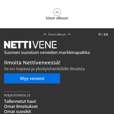
Sivun alkuun
Sivun alkuun
FI
/
EN
Suomen suosituin veneiden markkinapaikka
Ilmoita Nettiveneessä!
Se on nopeaa ja yksityishenkilölle ilmaista
Myy veneesi
KIRJAUTUNEILLE
Tallennetut haut
Omat ilmoitukset
Omat suosikit