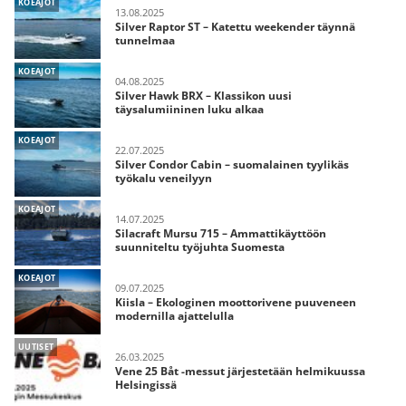
KOEAJOT
13.08.2025
Silver Raptor ST – Katettu weekender täynnä
tunnelmaa
KOEAJOT
04.08.2025
Silver Hawk BRX – Klassikon uusi
täysalumiininen luku alkaa
KOEAJOT
22.07.2025
Silver Condor Cabin – suomalainen tyylikäs
työkalu veneilyyn
KOEAJOT
14.07.2025
Silacraft Mursu 715 – Ammattikäyttöön
suunniteltu työjuhta Suomesta
KOEAJOT
09.07.2025
Kiisla – Ekologinen moottorivene puuveneen
modernilla ajattelulla
UUTISET
26.03.2025
Vene 25 Båt -messut järjestetään helmikuussa
Helsingissä