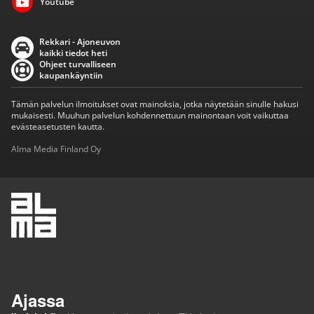
Youtube
Rekkari - Ajoneuvon
kaikki tiedot heti
Ohjeet turvalliseen
kaupankäyntiin
Tämän palvelun ilmoitukset ovat mainoksia, jotka näytetään sinulle hakusi
mukaisesti. Muuhun palvelun kohdennettuun mainontaan voit vaikuttaa
evästeasetusten kautta.
Alma Media Finland Oy