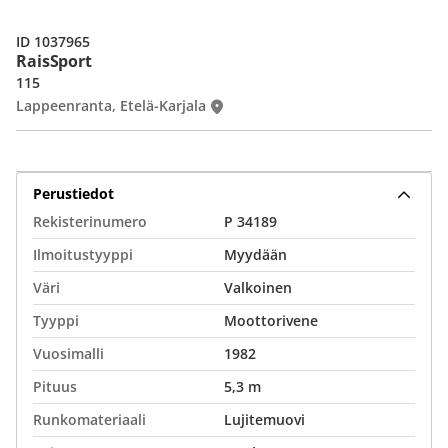
ID 1037965
RaisSport
115
Lappeenranta, Etelä-Karjala
Perustiedot
Rekisterinumero
P 34189
Ilmoitustyyppi
Myydään
Väri
Valkoinen
Tyyppi
Moottorivene
Vuosimalli
1982
Pituus
5,3 m
Runkomateriaali
Lujitemuovi