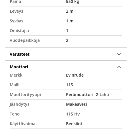
Paino
550 kg
Leveys
2 m
Syväys
1 m
Omistajia
1
Vuodepaikkoja
2
Varusteet
Moottori
Merkki
Evinrude
Malli
115
Moottorityyppi
Perämoottori, 2-tahti
Jäähdytys
Makeavesi
Teho
115 Hv
Käyttövoima
Bensiini