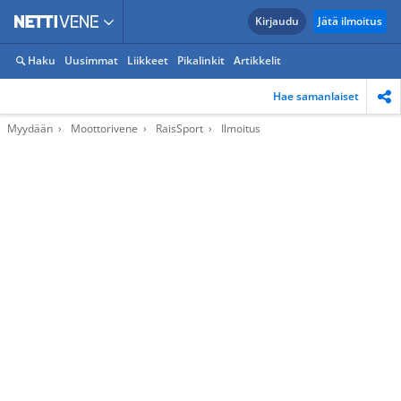
Kirjaudu
Jätä ilmoitus
Haku
Uusimmat
Liikkeet
Pikalinkit
Artikkelit
Hae samanlaiset
Myydään
Moottorivene
RaisSport
Ilmoitus