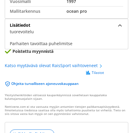
Vuosimalli
1997
Mallitarkennus
ocean pro
Lisätiedot
tuorevoitelu
Parhaiten tavoittaa puhelimitse
Poistettu myynnistä
Katso myytävävä olevat RaisSport vaihtoveneet
Tilastot
Ohjeita turvalliseen ajoneuvokauppaan
Yksityishenkilöiden välisessä kaupankäynnissä sovelletaan kauppalakia
kuluttajansuojalain sijaan.
Nettivene.com ei ota vastuuta myyjän antamien tietojen paikkansapitävyydestä.
Ilmoitetuissa tiedoissa saattaa olla myös tahattomia puutteita tai virheitä. Tieto on
siis sitova vasta kun myyjä on sen pyynnöstäsi vahvistanut.