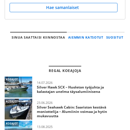
Hae samanlaiset
SINUA SAATTAISI KIINNOSTAA
AIEMMIN KATSOTUT
SUOSITUT
REGAL KOEAJOJA
KOEAJOT
14.07.2026
Silver Hawk SCX – Huoleton työjuhta ja
kalastajan unelma täysalumiinisena
KOEAJOT
23.06.2026
Silver Seahawk Cabin: Saariston kestävä
moniottelija – Alumiinin voimaa ja hytin
mukavuutta
KOEAJOT
13.08.2025