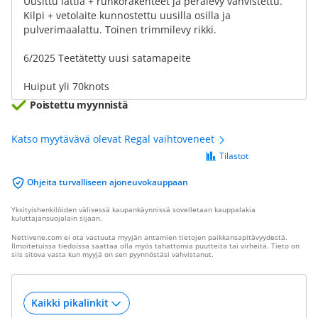
Uusittu lattia + runkorakenteet ja perälevy vahvistettu.
Kilpi + vetolaite kunnostettu uusilla osilla ja
pulverimaalattu. Toinen trimmilevy rikki.
6/2025 Teetätetty uusi satamapeite
Huiput yli 70knots
Poistettu myynnistä
Katso myytävävä olevat Regal vaihtoveneet
Tilastot
Ohjeita turvalliseen ajoneuvokauppaan
Yksityishenkilöiden välisessä kaupankäynnissä sovelletaan kauppalakia
kuluttajansuojalain sijaan.
Nettivene.com ei ota vastuuta myyjän antamien tietojen paikkansapitävyydestä.
Ilmoitetuissa tiedoissa saattaa olla myös tahattomia puutteita tai virheitä. Tieto on
siis sitova vasta kun myyjä on sen pyynnöstäsi vahvistanut.