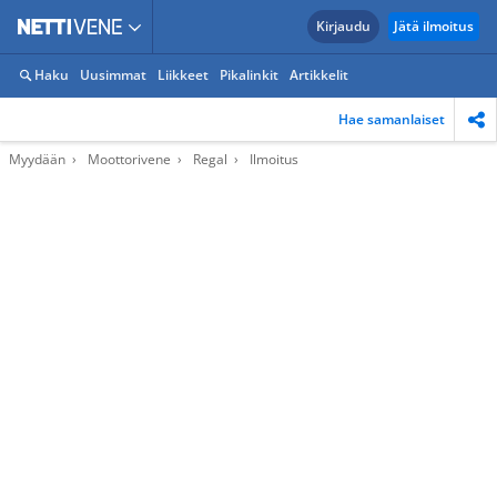
Kirjaudu
Jätä ilmoitus
Haku
Uusimmat
Liikkeet
Pikalinkit
Artikkelit
Hae samanlaiset
Myydään
Moottorivene
Regal
Ilmoitus