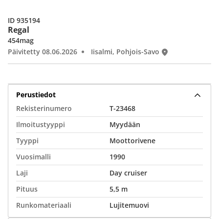
ID 935194
Regal
454mag
Päivitetty 08.06.2026
Iisalmi, Pohjois-Savo
Perustiedot
Rekisterinumero
T-23468
Ilmoitustyyppi
Myydään
Tyyppi
Moottorivene
Vuosimalli
1990
Laji
Day cruiser
Pituus
5,5 m
Runkomateriaali
Lujitemuovi