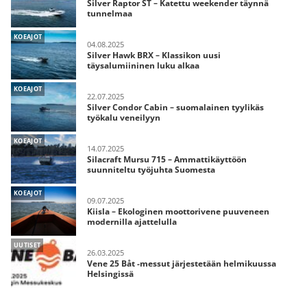
Silver Raptor ST – Katettu weekender täynnä
tunnelmaa
KOEAJOT
04.08.2025
Silver Hawk BRX – Klassikon uusi
täysalumiininen luku alkaa
KOEAJOT
22.07.2025
Silver Condor Cabin – suomalainen tyylikäs
työkalu veneilyyn
KOEAJOT
14.07.2025
Silacraft Mursu 715 – Ammattikäyttöön
suunniteltu työjuhta Suomesta
KOEAJOT
09.07.2025
Kiisla – Ekologinen moottorivene puuveneen
modernilla ajattelulla
UUTISET
26.03.2025
Vene 25 Båt -messut järjestetään helmikuussa
Helsingissä