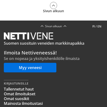
Sivun alkuun
Sivun alkuun
FI
/
EN
Suomen suosituin veneiden markkinapaikka
Ilmoita Nettiveneessä!
Se on nopeaa ja yksityishenkilölle ilmaista
Myy veneesi
KIRJAUTUNEILLE
Tallennetut haut
Omat ilmoitukset
Omat suosikit
Mainosta ilmoitustasi