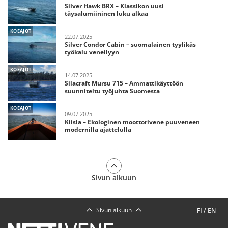
Silver Hawk BRX – Klassikon uusi
täysalumiininen luku alkaa
KOEAJOT
22.07.2025
Silver Condor Cabin – suomalainen tyylikäs
työkalu veneilyyn
KOEAJOT
14.07.2025
Silacraft Mursu 715 – Ammattikäyttöön
suunniteltu työjuhta Suomesta
KOEAJOT
09.07.2025
Kiisla – Ekologinen moottorivene puuveneen
modernilla ajattelulla
Sivun alkuun
Sivun alkuun
FI
/
EN