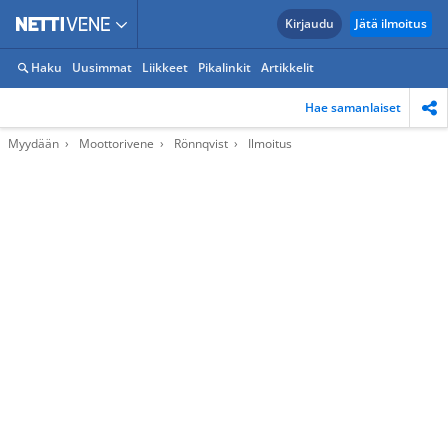
Kirjaudu
Jätä ilmoitus
Haku
Uusimmat
Liikkeet
Pikalinkit
Artikkelit
Hae samanlaiset
Myydään
Moottorivene
Rönnqvist
Ilmoitus