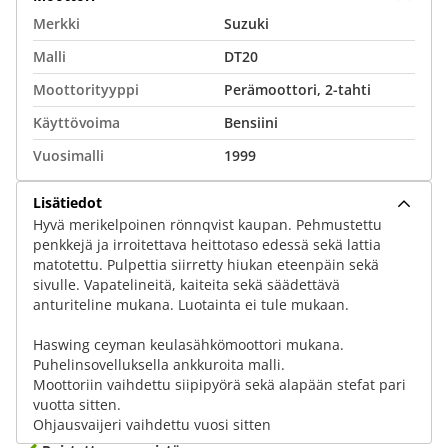
Merkki
Suzuki
Malli
DT20
Moottorityyppi
Perämoottori, 2-tahti
Käyttövoima
Bensiini
Vuosimalli
1999
Lisätiedot
Hyvä merikelpoinen rönnqvist kaupan. Pehmustettu
penkkejä ja irroitettava heittotaso edessä sekä lattia
matotettu. Pulpettia siirretty hiukan eteenpäin sekä
sivulle. Vapatelineitä, kaiteita sekä säädettävä
anturiteline mukana. Luotainta ei tule mukaan.
Haswing ceyman keulasähkömoottori mukana.
Puhelinsovelluksella ankkuroita malli.
Moottoriin vaihdettu siipipyörä sekä alapään stefat pari
vuotta sitten.
Ohjausvaijeri vaihdettu vuosi sitten