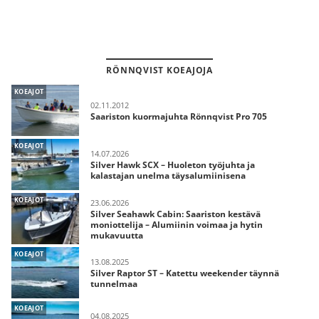
RÖNNQVIST KOEAJOJA
KOEAJOT
02.11.2012
Saariston kuormajuhta Rönnqvist Pro 705
KOEAJOT
14.07.2026
Silver Hawk SCX – Huoleton työjuhta ja
kalastajan unelma täysalumiinisena
KOEAJOT
23.06.2026
Silver Seahawk Cabin: Saariston kestävä
moniottelija – Alumiinin voimaa ja hytin
mukavuutta
KOEAJOT
13.08.2025
Silver Raptor ST – Katettu weekender täynnä
tunnelmaa
KOEAJOT
04.08.2025