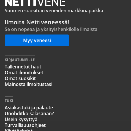
Suomen suosituin veneiden markkinapaikka
Ilmoita Nettiveneessä!
Se on nopeaa ja yksityishenkilölle ilmaista
Myy veneesi
KIRJAUTUNEILLE
Tallennetut haut
Omat ilmoitukset
Omat suosikit
Mainosta ilmoitustasi
TUKI
Asiakastuki ja palaute
Unohditko salasanan?
Usein kysyttyä
Turvallisuusohjeet