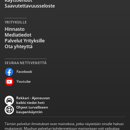
Käyttöehdot
Saavutettavuusseloste
YRITYKSILLE
Hinnasto
Mediatiedot
Palvelut Yrityksille
Ota yhteyttä
SEURAA NETTIVENETTÄ
Facebook
Youtube
Rekkari - Ajoneuvon
kaikki tiedot heti
Ohjeet turvalliseen
kaupankäyntiin
Tämän palvelun ilmoitukset ovat mainoksia, jotka näytetään sinulle hakusi
mukaisesti. Muuhun palvelun kohdennettuun mainontaan voit vaikuttaa