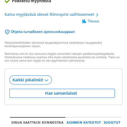
Poistettu myynnistä
Katso myytävävä olevat Rönnqvist vaihtoveneet
Tilastot
Ohjeita turvalliseen ajoneuvokauppaan
Yksityishenkilöiden välisessä kaupankäynnissä sovelletaan kauppalakia
kuluttajansuojalain sijaan.
Nettivene.com ei ota vastuuta myyjän antamien tietojen paikkansapitävyydestä.
Ilmoitetuissa tiedoissa saattaa olla myös tahattomia puutteita tai virheitä. Tieto on
siis sitova vasta kun myyjä on sen pyynnöstäsi vahvistanut.
Hae samanlaiset
SINUA SAATTAISI KIINNOSTAA
AIEMMIN KATSOTUT
SUOSITUT