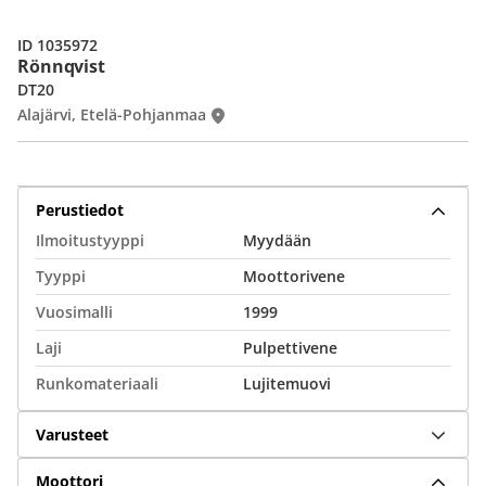
ID 1035972
Rönnqvist
DT20
Alajärvi, Etelä-Pohjanmaa
Perustiedot
Ilmoitustyyppi
Myydään
Tyyppi
Moottorivene
Vuosimalli
1999
Laji
Pulpettivene
Runkomateriaali
Lujitemuovi
Varusteet
Moottori