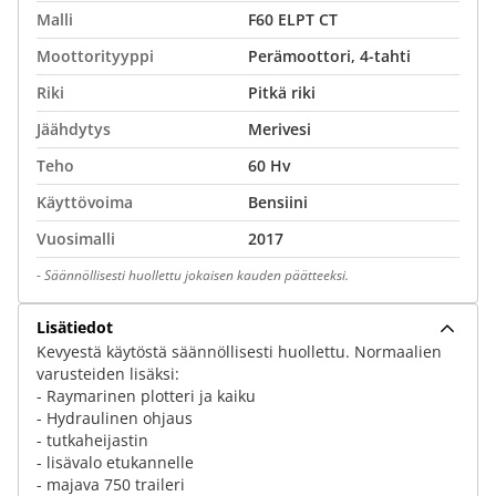
Malli
F60 ELPT CT
Moottorityyppi
Perämoottori, 4-tahti
Riki
Pitkä riki
Jäähdytys
Merivesi
Teho
60 Hv
Käyttövoima
Bensiini
Vuosimalli
2017
-
Säännöllisesti huollettu jokaisen kauden päätteeksi.
Lisätiedot
Kevyestä käytöstä säännöllisesti huollettu. Normaalien
varusteiden lisäksi:
- Raymarinen plotteri ja kaiku
- Hydraulinen ohjaus
- tutkaheijastin
- lisävalo etukannelle
- majava 750 traileri