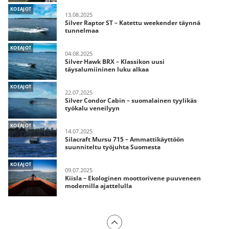
KOEAJOT
13.08.2025
Silver Raptor ST – Katettu weekender täynnä
tunnelmaa
KOEAJOT
04.08.2025
Silver Hawk BRX – Klassikon uusi
täysalumiininen luku alkaa
KOEAJOT
22.07.2025
Silver Condor Cabin – suomalainen tyylikäs
työkalu veneilyyn
KOEAJOT
14.07.2025
Silacraft Mursu 715 – Ammattikäyttöön
suunniteltu työjuhta Suomesta
KOEAJOT
09.07.2025
Kiisla – Ekologinen moottorivene puuveneen
modernilla ajattelulla