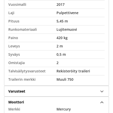
Vuosimalli
2017
Laji
Pulpettivene
Pituus
5,45 m
Runkomateriaali
Lujitemuovi
Paino
420 kg
Leveys
2 m
Syväys
0,5 m
Omistajia
2
Talvisäilytysvarusteet
Rekisteröity traileri
Trailerin merkki
Muuli 750
Varusteet
Moottori
Merkki
Mercury