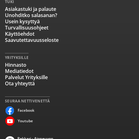
TUKI
Asiakastuki ja palaute
Unohditko salasanan?
Usein kysyttyä
Turvallisuusohjeet
Käyttöehdot
Saavutettavuusseloste
YRITYKSILLE
Hinnasto
Mediatiedot
Palvelut Yrityksille
Ota yhteyttä
SEURAA NETTIVENETTÄ
Facebook
Youtube
Rekkari - Ajoneuvon