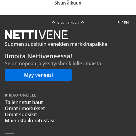
Sivun alkuun
Sivun alkuun
FI
/
EN
Suomen suosituin veneiden markkinapaikka
Ilmoita Nettiveneessä!
Se on nopeaa ja yksityishenkilölle ilmaista
Myy veneesi
KIRJAUTUNEILLE
Tallennetut haut
Omat ilmoitukset
Omat suosikit
Mainosta ilmoitustasi