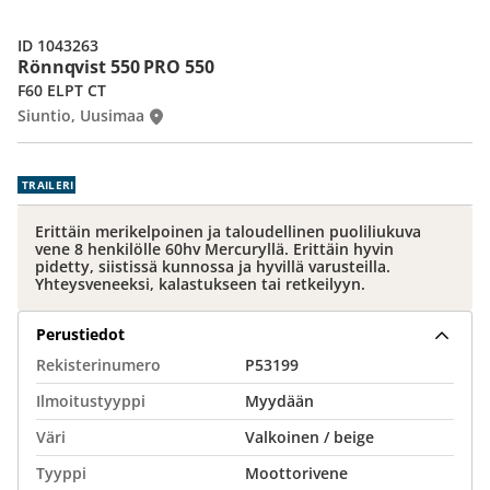
ID 1043263
Rönnqvist 550 PRO 550
F60 ELPT CT
Siuntio, Uusimaa
TRAILERI
Erittäin merikelpoinen ja taloudellinen puoliliukuva
vene 8 henkilölle 60hv Mercuryllä. Erittäin hyvin
pidetty, siistissä kunnossa ja hyvillä varusteilla.
Yhteysveneeksi, kalastukseen tai retkeilyyn.
Perustiedot
Rekisterinumero
P53199
Ilmoitustyyppi
Myydään
Väri
Valkoinen / beige
Tyyppi
Moottorivene