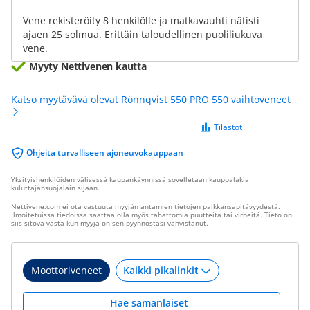
Vene rekisteröity 8 henkilölle ja matkavauhti nätisti
ajaen 25 solmua. Erittäin taloudellinen puoliliukuva
vene.
Myyty Nettivenen kautta
Katso myytävävä olevat Rönnqvist 550 PRO 550 vaihtoveneet
Tilastot
Ohjeita turvalliseen ajoneuvokauppaan
Yksityishenkilöiden välisessä kaupankäynnissä sovelletaan kauppalakia
kuluttajansuojalain sijaan.
Nettivene.com ei ota vastuuta myyjän antamien tietojen paikkansapitävyydestä.
Ilmoitetuissa tiedoissa saattaa olla myös tahattomia puutteita tai virheitä. Tieto on
siis sitova vasta kun myyjä on sen pyynnöstäsi vahvistanut.
Moottoriveneet
Hae samanlaiset