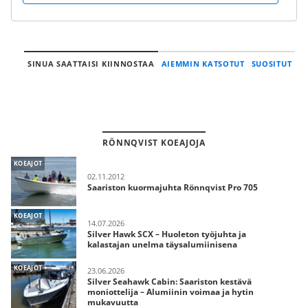
SINUA SAATTAISI KIINNOSTAA
AIEMMIN KATSOTUT
SUOSITUT
RÖNNQVIST KOEAJOJA
KOEAJOT
02.11.2012
Saariston kuormajuhta Rönnqvist Pro 705
KOEAJOT
14.07.2026
Silver Hawk SCX – Huoleton työjuhta ja
kalastajan unelma täysalumiinisena
KOEAJOT
23.06.2026
Silver Seahawk Cabin: Saariston kestävä
moniottelija – Alumiinin voimaa ja hytin
mukavuutta