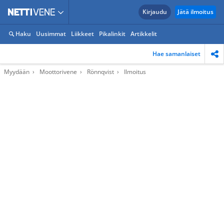
Kirjaudu
Jätä ilmoitus
Haku
Uusimmat
Liikkeet
Pikalinkit
Artikkelit
Hae samanlaiset
Myydään
Moottorivene
Rönnqvist
Ilmoitus