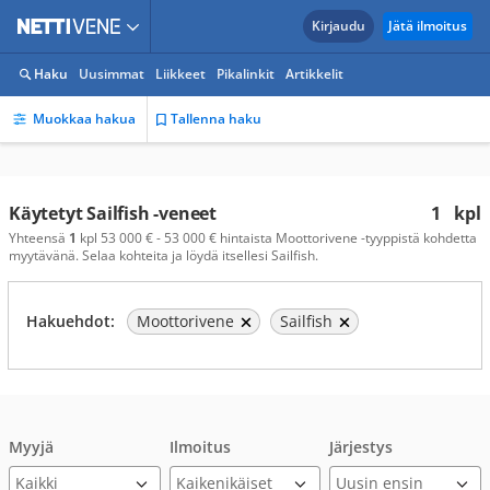
Kirjaudu
Jätä ilmoitus
Haku
Uusimmat
Liikkeet
Pikalinkit
Artikkelit
Muokkaa hakua
Tallenna haku
Käytetyt Sailfish -veneet
1
kpl
Yhteensä
1
kpl 53 000 € - 53 000 € hintaista Moottorivene -tyyppistä kohdetta
myytävänä. Selaa kohteita ja löydä itsellesi Sailfish.
Hakuehdot:
Moottorivene
Sailfish
Myyjä
Ilmoitus
Järjestys