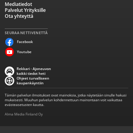
Mediatiedot
Palvelut Yrityksille
Ota yhteyttä
SEURAA NETTIVENETTÄ
Facebook
Youtube
Rekkari - Ajoneuvon
kaikki tiedot heti
Ohjeet turvalliseen
kaupankäyntiin
Tämän palvelun ilmoitukset ovat mainoksia, jotka näytetään sinulle hakusi
mukaisesti. Muuhun palvelun kohdennettuun mainontaan voit vaikuttaa
evästeasetusten kautta.
Alma Media Finland Oy