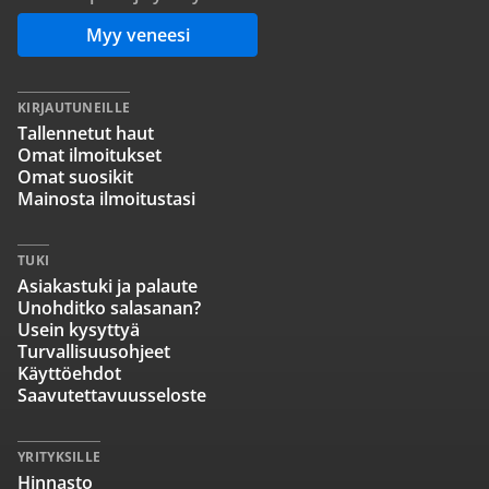
Myy veneesi
KIRJAUTUNEILLE
Tallennetut haut
Omat ilmoitukset
Omat suosikit
Mainosta ilmoitustasi
TUKI
Asiakastuki ja palaute
Unohditko salasanan?
Usein kysyttyä
Turvallisuusohjeet
Käyttöehdot
Saavutettavuusseloste
YRITYKSILLE
Hinnasto