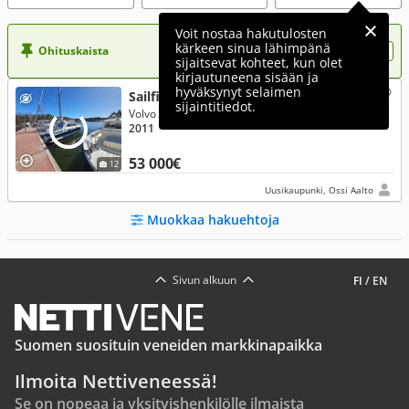
Voit nostaa hakutulosten
kärkeen sinua lähimpänä
Ohituskaista
Nosta ilmoituksesi tähän?
sijaitsevat kohteet, kun olet
kirjautuneena sisään ja
hyväksynyt selaimen
Sailfish 26 F
sijaintitiedot.
Volvo Penta 300 Hp 2019
2011
53 000€
12
Uusikaupunki, Ossi Aalto
Muokkaa hakuehtoja
Sivun alkuun
FI
/
EN
Suomen suosituin veneiden markkinapaikka
Ilmoita Nettiveneessä!
Se on nopeaa ja yksityishenkilölle ilmaista