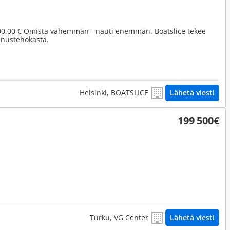
00,00 € Omista vähemmän - nauti enemmän. Boatslice tekee
nnustehokasta.
Helsinki, BOATSLICE
Lähetä viesti
199 500€
Turku, VG Center
Lähetä viesti