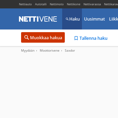
Nettiauto
Autotalli
Nettimoto
Nettikone
Nettivaraosa
Nettikara
Haku
Uusimmat
Liik
Muokkaa hakua
Tallenna haku
Myydään
Moottorivene
Saxdor