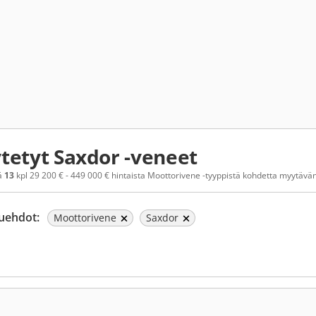
tetyt Saxdor -veneet
ä
13
kpl 29 200 € - 449 000 € hintaista Moottorivene -tyyppistä kohdetta myytävänä.
uehdot:
Moottorivene
Saxdor