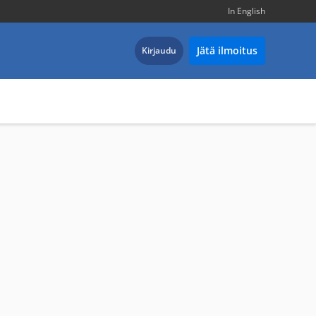
In English
Jätä ilmoitus
Kirjaudu