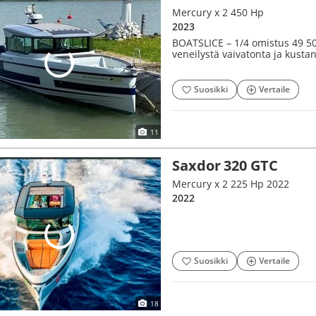
Mercury x 2 450 Hp
2023
BOATSLICE – 1/4 omistus 49 5
veneilystä vaivatonta ja kusta
Suosikki
Vertaile
11
Saxdor 320 GTC
Mercury x 2 225 Hp 2022
2022
Suosikki
Vertaile
18