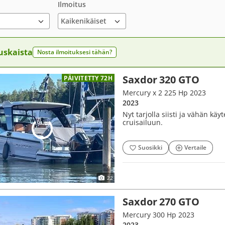
Ilmoitus
uskaista
Nosta ilmoituksesi tähän?
Saxdor 320 GTO
PÄIVITETTY 72H
Mercury x 2 225 Hp 2023
2023
Nyt tarjolla siisti ja vähän kä
cruisailuun.
Suosikki
Vertaile
22
Saxdor 270 GTO
Mercury 300 Hp 2023
2023