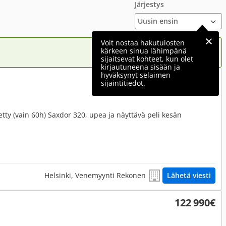
Järjestys
Voit nostaa hakutulosten
kärkeen sinua lähimpänä
sijaitsevat kohteet, kun olet
kirjautuneena sisään ja
hyväksynyt selaimen
225 000€
sijaintitiedot.
ytetty (vain 60h) Saxdor 320, upea ja näyttävä peli kesän
Helsinki, Venemyynti Rekonen
Lähetä viesti
122 990€