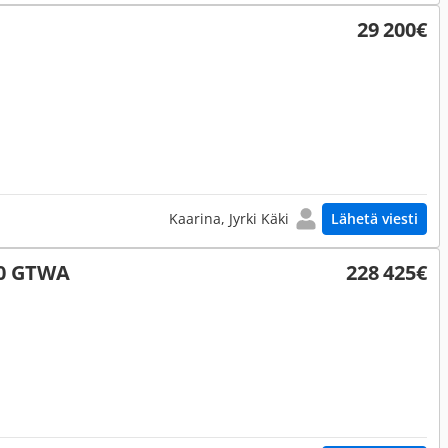
29 200€
Kaarina, Jyrki Käki
Lähetä viesti
40 GTWA
228 425€