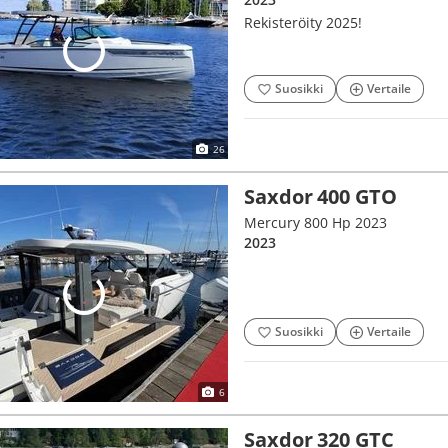
Rekisteröity 2025!
Suosikki
Vertaile
26
Saxdor 400 GTO
Mercury 800 Hp 2023
2023
Suosikki
Vertaile
6
Saxdor 320 GTC