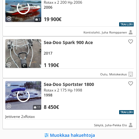
Rotax x 2 200 Hp 2006
2006
19 900€
5
TRAILERI
Kontiolahti, Juha Romppanen
Sea-Doo Spark 900 Ace
2017
1 190€
Oulu, Motokeskus
Sea-Doo Sportster 1800
Rotax x 2 175 Hp 1998
1998
8 450€
11
TRAILERI
Jettivene 2xRotax
Säkylä, Juha-Pekka Elo
Muokkaa hakuehtoja