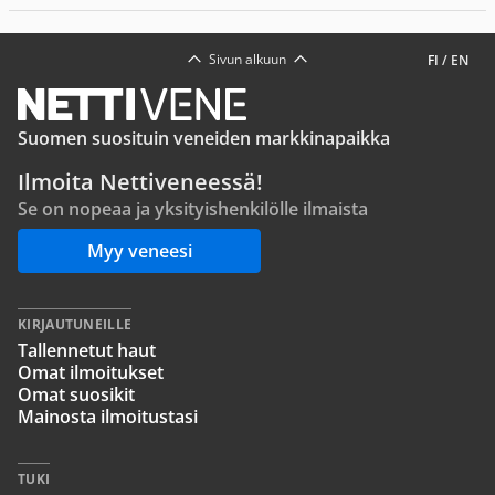
Sivun alkuun
FI
/
EN
Suomen suosituin veneiden markkinapaikka
Ilmoita Nettiveneessä!
Se on nopeaa ja yksityishenkilölle ilmaista
Myy veneesi
KIRJAUTUNEILLE
Tallennetut haut
Omat ilmoitukset
Omat suosikit
Mainosta ilmoitustasi
TUKI