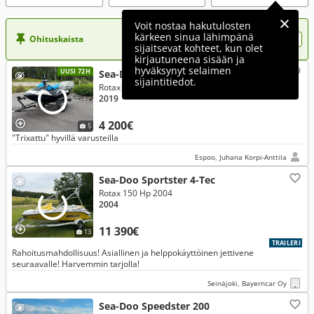
Voit nostaa hakutulosten
kärkeen sinua lähimpänä
Ohituskaista
Nosta ilmoituksesi tähän?
sijaitsevat kohteet, kun olet
kirjautuneena sisään ja
hyväksynyt selaimen
UUSI 72H
Sea-Doo Spark 90hv
sijaintitiedot.
Rotax
2019
4 200€
5
"Trixattu" hyvillä varusteilla
Espoo, Juhana Korpi-Anttila
Sea-Doo Sportster 4-Tec
Rotax 150 Hp 2004
2004
11 390€
13
TRAILERI
Rahoitusmahdollisuus! Asiallinen ja helppokäyttöinen jettivene
seuraavalle! Harvemmin tarjolla!
Seinäjoki, Bayerncar Oy
Sea-Doo Speedster 200