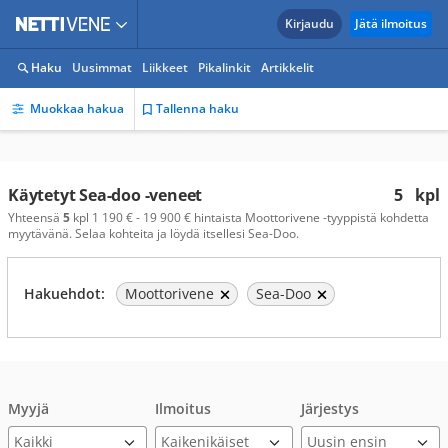
Kirjaudu
Jätä ilmoitus
Haku
Uusimmat
Liikkeet
Pikalinkit
Artikkelit
Muokkaa hakua
Tallenna haku
Käytetyt Sea-doo -veneet
5
kpl
Yhteensä
5
kpl 1 190 € - 19 900 € hintaista Moottorivene -tyyppistä kohdetta
myytävänä. Selaa kohteita ja löydä itsellesi Sea-Doo.
Hakuehdot:
Moottorivene
Sea-Doo
Myyjä
Ilmoitus
Järjestys