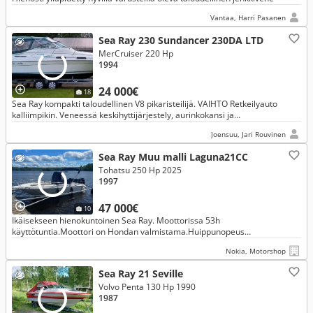
Vantaa, Harri Pasanen
Sea Ray 230 Sundancer 230DA LTD
MerCruiser 220 Hp
1994
24 000€
18
Sea Ray kompakti taloudellinen V8 pikaristeilijä. VAIHTO Retkeilyauto
kalliimpikin. Veneessä keskihyttijärjestely, aurinkokansi ja
yöpymismahdollisuudet. Ollut meillä n. 15v sisävesikäytössä.
Joensuu, Jari Rouvinen
Sea Ray Muu malli Laguna21CC
Tohatsu 250 Hp 2025
1997
47 000€
10
Ikäisekseen hienokuntoinen Sea Ray. Moottorissa 53h
käyttötuntia.Moottori on Hondan valmistama.Huippunopeus
41solmua.Hienoa kyytiä koko rahan edestä!
Nokia, Motorshop
Sea Ray 21 Seville
Volvo Penta 130 Hp 1990
1987