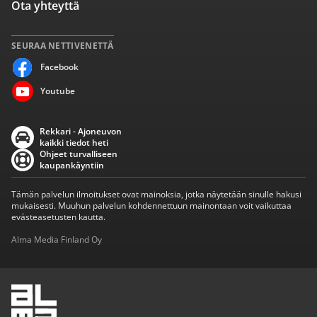
Ota yhteyttä
SEURAA NETTIVENETTÄ
Facebook
Youtube
Rekkari - Ajoneuvon
kaikki tiedot heti
Ohjeet turvalliseen
kaupankäyntiin
Tämän palvelun ilmoitukset ovat mainoksia, jotka näytetään sinulle hakusi
mukaisesti. Muuhun palvelun kohdennettuun mainontaan voit vaikuttaa
evästeasetusten kautta.
Alma Media Finland Oy