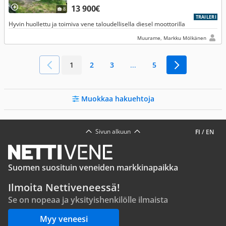
13 900€
8
TRAILERI
Hyvin huollettu ja toimiva vene taloudellisella diesel moottorilla
Muurame, Markku Mölkänen
1
2
3
...
5
Muokkaa hakuehtoja
Sivun alkuun
FI
/
EN
Suomen suosituin veneiden markkinapaikka
Ilmoita Nettiveneessä!
Se on nopeaa ja yksityishenkilölle ilmaista
Myy veneesi