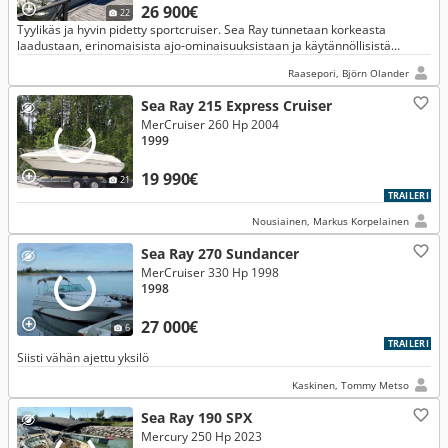
26 900€
22
Tyylikäs ja hyvin pidetty sportcruiser. Sea Ray tunnetaan korkeasta
laadustaan, erinomaisista ajo-ominaisuuksistaan ja käytännöllisistä
ratkaisuistaan. Sopii päiväretkille kuin viikonloppuristeilylle
Raasepori, Björn Olander
Sea Ray 215 Express Cruiser
MerCruiser 260 Hp 2004
1999
19 990€
21
TRAILERI
Nousiainen, Markus Korpelainen
Sea Ray 270 Sundancer
MerCruiser 330 Hp 1998
1998
27 000€
6
TRAILERI
Siisti vähän ajettu yksilö
Kaskinen, Tommy Metso
Sea Ray 190 SPX
Mercury 250 Hp 2023