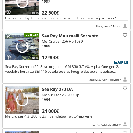
1997
22 500€
18
Upea vene, täydellinen perheen tai kavereiden kanssa yöpymiseen!
Akaa, Anu-E Muuri
UUSI 72H
Sea Ray Muu malli Sorrento
MerCruiser 256 Hp 1989
1989
12 900€
15
TRAILERI
Sea Ray Sorrento 25. Siisti originelli. GM 350 5.7 V8. Alpha One gen 2.
vetolaite korvattu SEI 116 vetolaitteella. Integroidut automaattiset
runkotrimmit. Traktorivetoinen traileri, jossa järeä sähköv
Rääkkylä, Kari Rouvinen
Sea Ray 270 DA
MerCruiser x 2 200 Hp
1994
24 000€
8
Mercruiser 4.3l 200hv 2x | vaihdetaan auto/mp/vene
Lahti, Cassu Aarjärvi