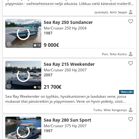
yöpymään - vaihtoehtoisesti neljä aikuista. Liikkuu vielä kätevästi trailerilla.
Säilytetty lämpimässä hallissa.
Jyväskylä, Antti Seppä
Sea Ray 250 Sundancer
MerCruiser 250 Hp 2004
1987
9 000€
18
Pori, Niko Kuntsi
Sea Ray 215 Weekender
MerCruiser 260 Hp 2007
2007
21 700€
10
TRAILERI
Sea Ray Weekender on tyylikäs, hyväkuntoinen ja laadukas vene, jossa
mukavat tilat päiväretkiin ja yöpymiseen. Vene on hyvin pidetty, siisti
sisältä ja ulkoa. Nähtävillä Satavassa.
Turku, Mika Kangasoja
Sea Ray 280 Sun Sport
MerCruiser 375 Hp 2007
1997