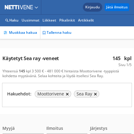
Kirjaudu
Jätä ilmoitus
Haku
Uusimmat
Liikkeet
Pikalinkit
Artikkelit
Muokkaa hakua
Tallenna haku
Käytetyt Sea ray -veneet
145
kpl
Sivu
1/5
Yhteensä
145
kpl 3 500 € - 481 000 € hintaista Moottorivene -tyyppistä
kohdetta myytävänä. Selaa kohteita ja löydä itsellesi Sea Ray.
Hakuehdot:
Moottorivene
Sea Ray
Myyjä
Ilmoitus
Järjestys