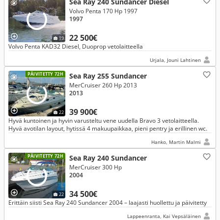
Sea Ray 240 Sundancer Diesel
Volvo Penta 170 Hp 1997
1997
22 500€
19
Volvo Penta KAD32 Diesel, Duoprop vetolaitteella
Urjala, Jouni Lahtinen
PÄIVITETTY 72H
Sea Ray 255 Sundancer
MerCruiser 260 Hp 2013
2013
39 900€
22
Hyvä kuntoinen ja hyvin varusteltu vene uudella Bravo 3 vetolaitteella.
Hyvä avotilan layout, hytissä 4 makuupaikkaa, pieni pentry ja erillinen wc.
Hanko, Martin Malmi
PÄIVITETTY 72H
Sea Ray 240 Sundancer
MerCruiser 300 Hp
2004
34 500€
22
Erittäin siisti Sea Ray 240 Sundancer 2004 – laajasti huollettu ja päivitetty
Lappeenranta, Kai Vepsäläinen