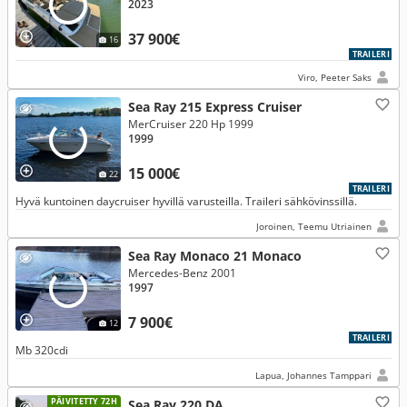
2023
37 900€
16
TRAILERI
Viro, Peeter Saks
Sea Ray 215 Express Cruiser
MerCruiser 220 Hp 1999
1999
15 000€
22
TRAILERI
Hyvä kuntoinen daycruiser hyvillä varusteilla. Traileri sähkövinssillä.
Joroinen, Teemu Utriainen
Sea Ray Monaco 21 Monaco
Mercedes-Benz 2001
1997
7 900€
12
TRAILERI
Mb 320cdi
Lapua, Johannes Tamppari
PÄIVITETTY 72H
Sea Ray 220 DA