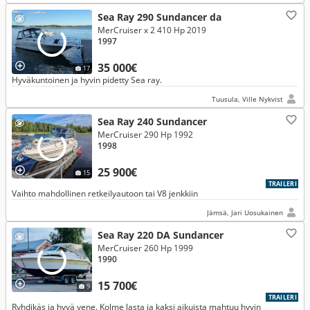
Sea Ray 290 Sundancer da
MerCruiser x 2 410 Hp 2019
1997
35 000€
17
Hyväkuntoinen ja hyvin pidetty Sea ray.
Tuusula, Ville Nykvist
Sea Ray 240 Sundancer
MerCruiser 290 Hp 1992
1998
25 900€
15
TRAILERI
Vaihto mahdollinen retkeilyautoon tai V8 jenkkiin
Jämsä, Jari Uosukainen
Sea Ray 220 DA Sundancer
MerCruiser 260 Hp 1999
1990
15 700€
9
TRAILERI
Ryhdikäs ja hyvä vene. Kolme lasta ja kaksi aikuista mahtuu hyvin