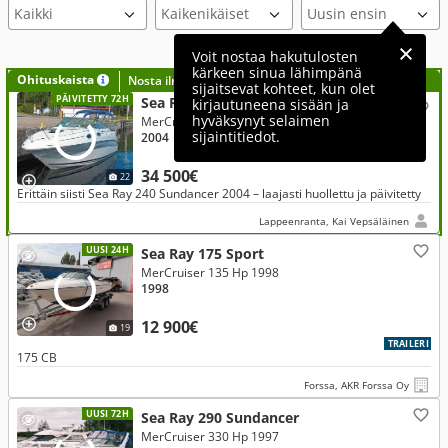
Voit nostaa hakutulosten
kärkeen sinua lähimpänä
Ohituskaista
Nosta ilmoituksesi tähän?
sijaitsevat kohteet, kun olet
PÄIVITETTY 72H
Sea Ray 240 Sundancer
kirjautuneena sisään ja
hyväksynyt selaimen
MerCruiser 300 Hp
sijaintitiedot.
2004
34 500€
22
Erittäin siisti Sea Ray 240 Sundancer 2004 – laajasti huollettu ja päivitetty
Lappeenranta, Kai Vepsäläinen
UUSI 24H
Sea Ray 175 Sport
MerCruiser 135 Hp 1998
1998
12 900€
19
TRAILERI
175 CB
Forssa, AKR Forssa Oy
UUSI 72H
Sea Ray 290 Sundancer
MerCruiser 330 Hp 1997