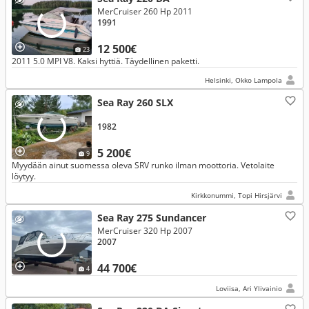
MerCruiser 260 Hp 2011
1991
12 500€
23
2011 5.0 MPI V8. Kaksi hyttiä. Täydellinen paketti.
Helsinki, Okko Lampola
Sea Ray 260 SLX
1982
5 200€
9
Myydään ainut suomessa oleva SRV runko ilman moottoria. Vetolaite
löytyy.
Kirkkonummi, Topi Hirsjärvi
Sea Ray 275 Sundancer
MerCruiser 320 Hp 2007
2007
44 700€
4
Loviisa, Ari Ylivainio