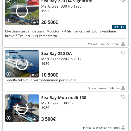
Sea Ray 220 DA Signature
MerCruiser 330 Hp 1995
1995
20 500€
3
TRAILERI
Myydään tai vaihdetaan.. Moottori 7,4 litr mercruiset 330hv vetolaite
bravo 3 Traileri juuri katsastettu.
Mikkeli, Harri Siltamaa
Sea Ray 220 DA
MerCruiser 220 Hp 2012
1989
10 500€
21
Todella tukeva ja varmatoiminen perhevene.
Sipoo, Kenneth Martin
Sea Ray Muu malli 160
MerCruiser 130 Hp
1989
3 500€
5
Pirkkala, Waltteri Willgren