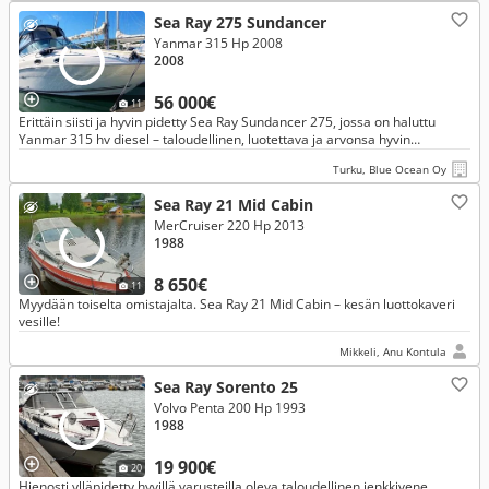
Sea Ray 275 Sundancer
Yanmar 315 Hp 2008
2008
56 000€
11
Erittäin siisti ja hyvin pidetty Sea Ray Sundancer 275, jossa on haluttu
Yanmar 315 hv diesel – taloudellinen, luotettava ja arvonsa hyvin
säilyttävä kokonaisuus.
Turku, Blue Ocean Oy
Sea Ray 21 Mid Cabin
MerCruiser 220 Hp 2013
1988
8 650€
11
Myydään toiselta omistajalta. Sea Ray 21 Mid Cabin – kesän luottokaveri
vesille!
Mikkeli, Anu Kontula
Sea Ray Sorento 25
Volvo Penta 200 Hp 1993
1988
19 900€
20
Hienosti ylläpidetty hyvillä varusteilla oleva taloudellinen jenkkivene