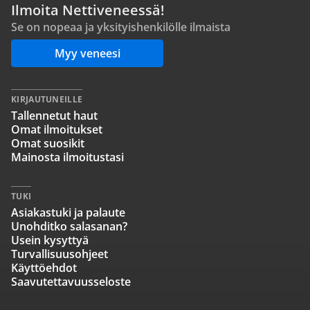
Ilmoita Nettiveneessä!
Se on nopeaa ja yksityishenkilölle ilmaista
Myy veneesi
KIRJAUTUNEILLE
Tallennetut haut
Omat ilmoitukset
Omat suosikit
Mainosta ilmoitustasi
TUKI
Asiakastuki ja palaute
Unohditko salasanan?
Usein kysyttyä
Turvallisuusohjeet
Käyttöehdot
Saavutettavuusseloste