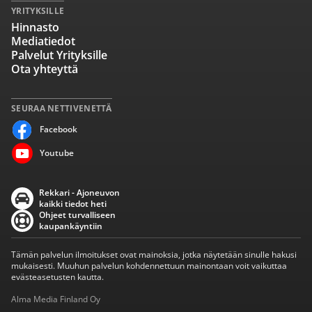
YRITYKSILLE
Hinnasto
Mediatiedot
Palvelut Yrityksille
Ota yhteyttä
SEURAA NETTIVENETTÄ
Facebook
Youtube
Rekkari - Ajoneuvon
kaikki tiedot heti
Ohjeet turvalliseen
kaupankäyntiin
Tämän palvelun ilmoitukset ovat mainoksia, jotka näytetään sinulle hakusi
mukaisesti. Muuhun palvelun kohdennettuun mainontaan voit vaikuttaa
evästeasetusten kautta.
Alma Media Finland Oy