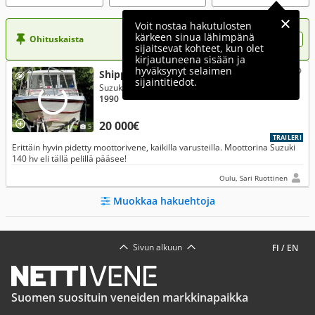
Voit nostaa hakutulosten
kärkeen sinua lähimpänä
Ohituskaista
Nosta ilmoituksesi tähän?
sijaitsevat kohteet, kun olet
kirjautuneena sisään ja
hyväksynyt selaimen
Shippy Muu malli 680 AC
sijaintitiedot.
Suzuki 140 Hp 2010
1990
20 000€
5
TRAILERI
Erittäin hyvin pidetty moottorivene, kaikilla varusteilla. Moottorina Suzuki
140 hv eli tällä pelillä pääsee!
Oulu, Sari Ruottinen
Muokkaa hakuehtoja
Sivun alkuun
FI
/
EN
Suomen suosituin veneiden markkinapaikka