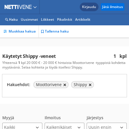
Kirjaudu
Jätä ilmoitus
Haku
Uusimmat
Liikkeet
Pikalinkit
Artikkelit
Muokkaa hakua
Tallenna haku
Käytetyt Shippy -veneet
1
kpl
Yhteensä
1
kpl 20 000 € - 20 000 € hintaista Moottorivene -tyyppistä kohdetta
myytävänä. Selaa kohteita ja löydä itsellesi Shippy.
Hakuehdot:
Moottorivene
Shippy
Myyjä
Ilmoitus
Järjestys