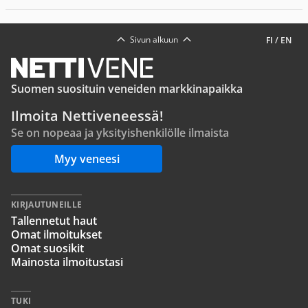
Sivun alkuun
FI
/
EN
Suomen suosituin veneiden markkinapaikka
Ilmoita Nettiveneessä!
Se on nopeaa ja yksityishenkilölle ilmaista
Myy veneesi
KIRJAUTUNEILLE
Tallennetut haut
Omat ilmoitukset
Omat suosikit
Mainosta ilmoitustasi
TUKI