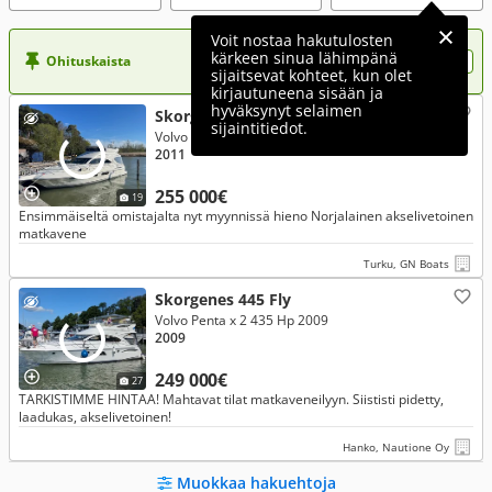
Voit nostaa hakutulosten
kärkeen sinua lähimpänä
Ohituskaista
Nosta ilmoituksesi tähän?
sijaitsevat kohteet, kun olet
kirjautuneena sisään ja
hyväksynyt selaimen
Skorgenes Muu malli 395 Fly
sijaintitiedot.
Volvo Penta x 2 260 Hp 2018
2011
255 000€
19
Ensimmäiseltä omistajalta nyt myynnissä hieno Norjalainen akselivetoinen
matkavene
Turku, GN Boats
Skorgenes 445 Fly
Volvo Penta x 2 435 Hp 2009
2009
249 000€
27
TARKISTIMME HINTAA! Mahtavat tilat matkaveneilyyn. Siististi pidetty,
laadukas, akselivetoinen!
Hanko, Nautione Oy
Muokkaa hakuehtoja