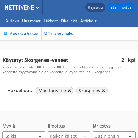
Kirjaudu
Jätä ilmoitus
Haku
Uusimmat
Liikkeet
Pikalinkit
Artikkelit
Muokkaa hakua
Tallenna haku
Käytetyt Skorgenes -veneet
2
kpl
Yhteensä
2
kpl 249 000 € - 255 000 € hintaista Moottorivene -tyyppistä
kohdetta myytävänä. Selaa kohteita ja löydä itsellesi Skorgenes.
Hakuehdot:
Moottorivene
Skorgenes
Myyjä
Ilmoitus
Järjestys