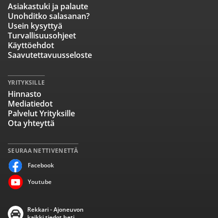
Asiakastuki ja palaute
Unohditko salasanan?
Usein kysyttyä
Turvallisuusohjeet
Käyttöehdot
Saavutettavuusseloste
YRITYKSILLE
Hinnasto
Mediatiedot
Palvelut Yrityksille
Ota yhteyttä
SEURAA NETTIVENETTÄ
Facebook
Youtube
Rekkari - Ajoneuvon
kaikki tiedot heti