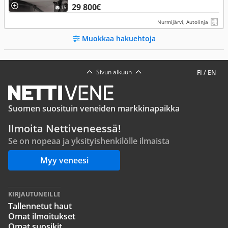
29 800€
15
Nurmijärvi, Autolinja
Muokkaa hakuehtoja
Sivun alkuun
FI
/
EN
Suomen suosituin veneiden markkinapaikka
Ilmoita Nettiveneessä!
Se on nopeaa ja yksityishenkilölle ilmaista
Myy veneesi
KIRJAUTUNEILLE
Tallennetut haut
Omat ilmoitukset
Omat suosikit