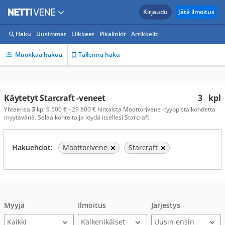
Kirjaudu
Jätä ilmoitus
Haku
Uusimmat
Liikkeet
Pikalinkit
Artikkelit
Muokkaa hakua
Tallenna haku
Käytetyt Starcraft -veneet
3
kpl
Yhteensä
3
kpl 9 500 € - 29 800 € hintaista Moottorivene -tyyppistä kohdetta
myytävänä. Selaa kohteita ja löydä itsellesi Starcraft.
Hakuehdot:
Moottorivene
Starcraft
Myyjä
Ilmoitus
Järjestys