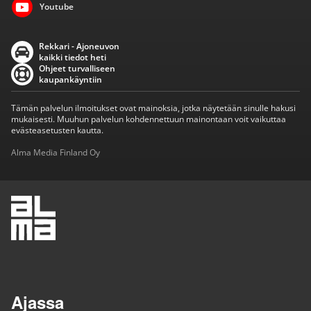
Youtube
Rekkari - Ajoneuvon
kaikki tiedot heti
Ohjeet turvalliseen
kaupankäyntiin
Tämän palvelun ilmoitukset ovat mainoksia, jotka näytetään sinulle hakusi
mukaisesti. Muuhun palvelun kohdennettuun mainontaan voit vaikuttaa
evästeasetusten kautta.
Alma Media Finland Oy