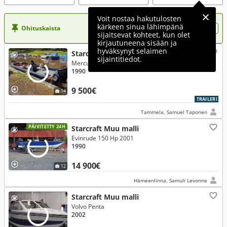
Voit nostaa hakutulosten
kärkeen sinua lähimpänä
Ohituskaista
Nosta ilmoituksesi tähän?
sijaitsevat kohteet, kun olet
kirjautuneena sisään ja
hyväksynyt selaimen
Starcraft Mariner 180
sijaintitiedot.
Mercury 115 Hp 2004
1990
9 500€
14
TRAILERI
Tammela, Samuel Taponen
PÄIVITETTY 24H
Starcraft Muu malli
Evinrude 150 Hp 2001
1990
14 900€
12
Hämeenlinna, Samuli Levonne
Starcraft Muu malli
Volvo Penta
2002