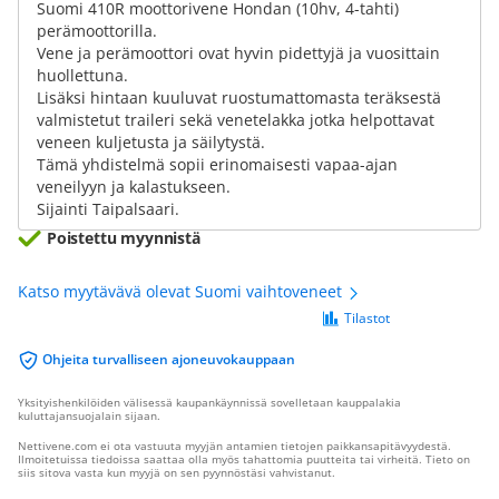
Suomi 410R moottorivene Hondan (10hv, 4-tahti)
perämoottorilla.
Vene ja perämoottori ovat hyvin pidettyjä ja vuosittain
huollettuna.
Lisäksi hintaan kuuluvat ruostumattomasta teräksestä
valmistetut traileri sekä venetelakka jotka helpottavat
veneen kuljetusta ja säilytystä.
Tämä yhdistelmä sopii erinomaisesti vapaa-ajan
veneilyyn ja kalastukseen.
Sijainti Taipalsaari.
Poistettu myynnistä
Katso myytävävä olevat Suomi vaihtoveneet
Tilastot
Ohjeita turvalliseen ajoneuvokauppaan
Yksityishenkilöiden välisessä kaupankäynnissä sovelletaan kauppalakia
kuluttajansuojalain sijaan.
Nettivene.com ei ota vastuuta myyjän antamien tietojen paikkansapitävyydestä.
Ilmoitetuissa tiedoissa saattaa olla myös tahattomia puutteita tai virheitä. Tieto on
siis sitova vasta kun myyjä on sen pyynnöstäsi vahvistanut.