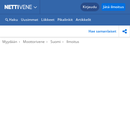
Kirjaudu
Jätä ilmoitus
Haku
Uusimmat
Liikkeet
Pikalinkit
Artikkelit
Hae samanlaiset
Myydään
Moottorivene
Suomi
Ilmoitus