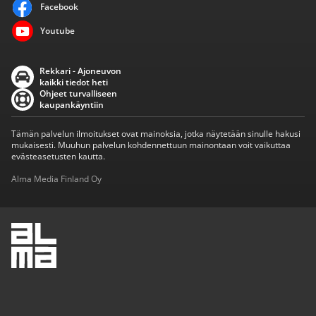
Facebook
Youtube
Rekkari - Ajoneuvon
kaikki tiedot heti
Ohjeet turvalliseen
kaupankäyntiin
Tämän palvelun ilmoitukset ovat mainoksia, jotka näytetään sinulle hakusi
mukaisesti. Muuhun palvelun kohdennettuun mainontaan voit vaikuttaa
evästeasetusten kautta.
Alma Media Finland Oy