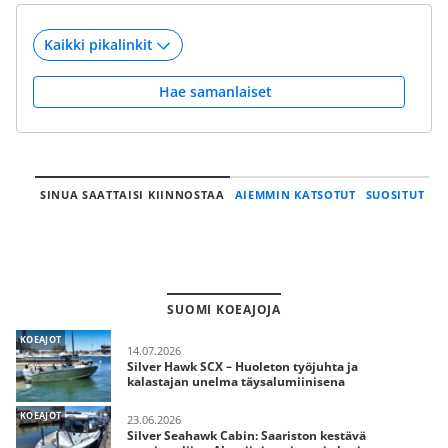
Hae samanlaiset
SINUA SAATTAISI KIINNOSTAA
AIEMMIN KATSOTUT
SUOSITUT
SUOMI KOEAJOJA
KOEAJOT
14.07.2026
Silver Hawk SCX – Huoleton työjuhta ja
kalastajan unelma täysalumiinisena
KOEAJOT
23.06.2026
Silver Seahawk Cabin: Saariston kestävä