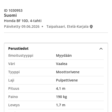
ID 1030953
Suomi
Honda BF 10D, 4-tahti
Päivitetty 09.06.2026
Taipalsaari, Etelä-Karjala
Perustiedot
Ilmoitustyyppi
Myydään
Väri
Vaalea
Tyyppi
Moottorivene
Laji
Pulpettivene
Pituus
4,1 m
Paino
190 kg
Leveys
1,7 m