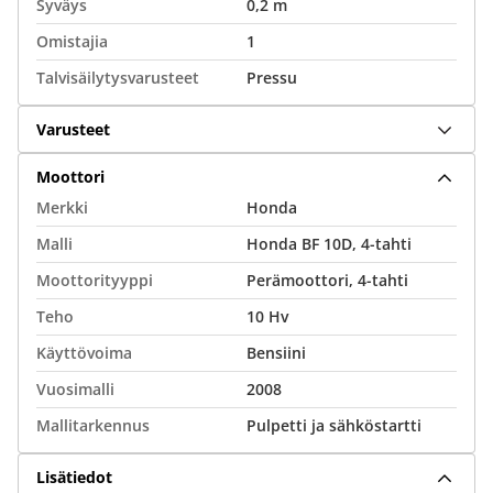
Syväys
0,2 m
Omistajia
1
Talvisäilytysvarusteet
Pressu
Varusteet
Moottori
Merkki
Honda
Malli
Honda BF 10D, 4-tahti
Moottorityyppi
Perämoottori, 4-tahti
Teho
10 Hv
Käyttövoima
Bensiini
Vuosimalli
2008
Mallitarkennus
Pulpetti ja sähköstartti
Lisätiedot