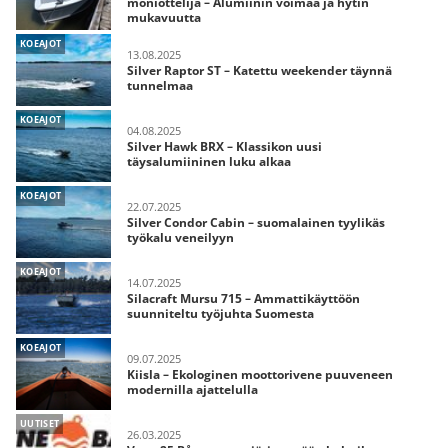
moniottelija – Alumiinin voimaa ja hytin
mukavuutta
KOEAJOT
13.08.2025
Silver Raptor ST – Katettu weekender täynnä
tunnelmaa
KOEAJOT
04.08.2025
Silver Hawk BRX – Klassikon uusi
täysalumiininen luku alkaa
KOEAJOT
22.07.2025
Silver Condor Cabin – suomalainen tyylikäs
työkalu veneilyyn
KOEAJOT
14.07.2025
Silacraft Mursu 715 – Ammattikäyttöön
suunniteltu työjuhta Suomesta
KOEAJOT
09.07.2025
Kiisla – Ekologinen moottorivene puuveneen
modernilla ajattelulla
UUTISET
26.03.2025