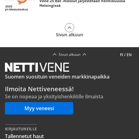
Vene 25 Båt -messut järjestetään helmikuussa
Helsingissä
Sivun alkuun
Sivun alkuun
FI
/
EN
Suomen suosituin veneiden markkinapaikka
Ilmoita Nettiveneessä!
Se on nopeaa ja yksityishenkilölle ilmaista
Myy veneesi
KIRJAUTUNEILLE
Tallennetut haut