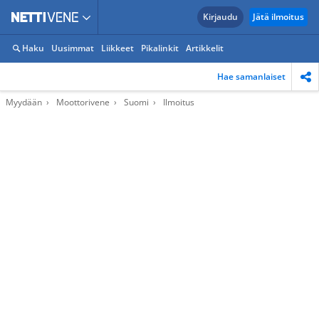
Kirjaudu
Jätä ilmoitus
Haku
Uusimmat
Liikkeet
Pikalinkit
Artikkelit
Hae samanlaiset
Myydään
Moottorivene
Suomi
Ilmoitus