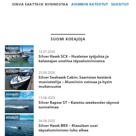
SINUA SAATTAISI KIINNOSTAA
AIEMMIN KATSOTUT
SUOSITUT
SUOMI KOEAJOJA
KOEAJOT
14.07.2026
Silver Hawk SCX – Huoleton työjuhta ja
kalastajan unelma täysalumiinisena
KOEAJOT
23.06.2026
Silver Seahawk Cabin: Saariston kestävä
moniottelija – Alumiinin voimaa ja hytin
mukavuutta
KOEAJOT
13.08.2025
Silver Raptor ST – Katettu weekender täynnä
tunnelmaa
KOEAJOT
04.08.2025
Silver Hawk BRX – Klassikon uusi
täysalumiininen luku alkaa