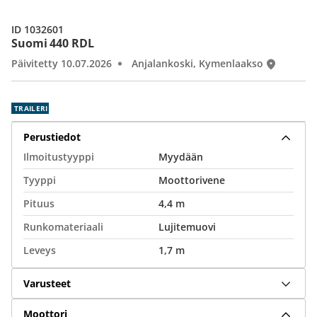
ID 1032601
Suomi 440 RDL
Päivitetty 10.07.2026
Anjalankoski, Kymenlaakso
TRAILERI
Perustiedot
Ilmoitustyyppi
Myydään
Tyyppi
Moottorivene
Pituus
4,4 m
Runkomateriaali
Lujitemuovi
Leveys
1,7 m
Varusteet
Moottori