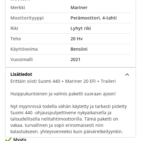
Merkki
Mariner
Moottorityyppi
Perämoottori, 4-tahti
Riki
Lyhyt riki
Teho
20 Hv
Käyttövoima
Bensiini
Vuosimalli
2021
Lisätiedot
Erittäin siisti Suomi 440 + Mariner 20 EFI + Traileri
Huippukuntoinen ja valmis paketti suoraan ajoon!
Nyt myynnissä todella vähän käytetty ja tarkasti pidetty
Suomi 440 -ohjauspulpettivene nykyaikaisella ja
taloudellisella nelitahtimoottorilla. Tämä paketti on
vakaa. turvallinen ja sopii erinomaisesti niin
kalastukseen. yhteysveneeksi kuin päiväretkeilyynkin.
Myyty