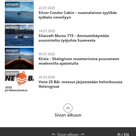
KOEAJOT
22.07.2025
Silver Condor Cabin – suomalainen tyylikäs
työkalu veneilyyn
KOEAJOT
14.07.2025
Silacraft Mursu 715 – Ammattikäyttöön
suunniteltu työjuhta Suomesta
KOEAJOT
09.07.2025
Kiisla – Ekologinen moottorivene puuveneen
modernilla ajattelulla
UUTISET
26.03.2025
Vene 25 Båt -messut järjestetään helmikuussa
Helsingissä
Sivun alkuun
Sivun alkuun
FI
/
EN