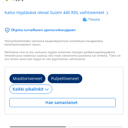
Katso myytävävä olevat Suomi 440 RDL vaihtoveneet
Tilastot
Ohjeita turvalliseen ajoneuvokauppaan
Yksityishenkilöiden välisessä kaupankäynnissä sovelletaan kauppalakia
kuluttajansuojalain sijaan.
Nettivene.com ei ota vastuuta myyjän antamien tietojen paikkansapitävyydestä.
Ilmoitetuissa tiedoissa saattaa olla myös tahattomia puutteita tai virheitä. Tieto on
siis sitova vasta kun myyjä on sen pyynnöstäsi vahvistanut.
Moottoriveneet
Pulpettiveneet
Hae samanlaiset