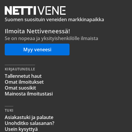
Suomen suosituin veneiden markkinapaikka
Ilmoita Nettiveneessä!
Se on nopeaa ja yksityishenkilölle ilmaista
Myy veneesi
KIRJAUTUNEILLE
Tallennetut haut
Omat ilmoitukset
Omat suosikit
Mainosta ilmoitustasi
TUKI
Asiakastuki ja palaute
Unohditko salasanan?
Usein kysyttyä