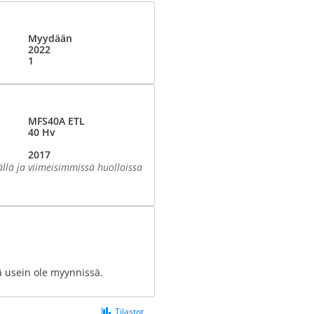
Myydään
2022
1
MFS40A ETL
40 Hv
2017
ällä ja viimeisimmissä huolloissa
ä usein ole myynnissä.
Tilastot