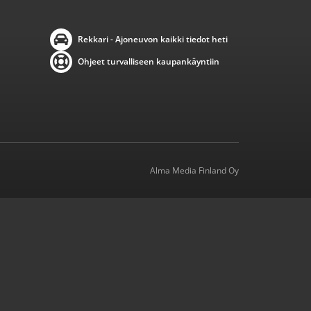
Rekkari - Ajoneuvon kaikki tiedot heti
Ohjeet turvalliseen kaupankäyntiin
Alma Media Finland Oy