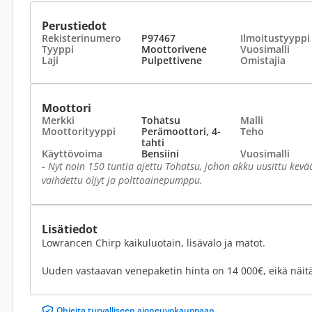
Perustiedot
Rekisterinumero
P97467
Ilmoitustyyppi
Tyyppi
Moottorivene
Vuosimalli
Laji
Pulpettivene
Omistajia
Moottori
Merkki
Tohatsu
Malli
Moottorityyppi
Perämoottori, 4-
Teho
tahti
Käyttövoima
Bensiini
Vuosimalli
-
Nyt noin 150 tuntia ajettu Tohatsu, johon akku uusittu kevä
vaihdettu öljyt ja polttoainepumppu.
Lisätiedot
Lowrancen Chirp kaikuluotain, lisävalo ja matot.
Uuden vastaavan venepaketin hinta on 14 000€, eikä näit
Ohjeita turvalliseen ajoneuvokauppaan