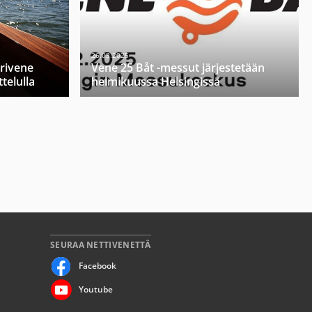
26.03.2025
orivene
Vene 25 Båt -messut järjestetään
telulla
helmikuussa Helsingissä
SEURAA NETTIVENETTÄ
Facebook
Youtube