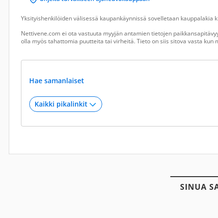
Yksityishenkilöiden välisessä kaupankäynnissä sovelletaan kauppalakia ku
Nettivene.com ei ota vastuuta myyjän antamien tietojen paikkansapitävyy
olla myös tahattomia puutteita tai virheitä. Tieto on siis sitova vasta ku
Hae samanlaiset
SINUA S