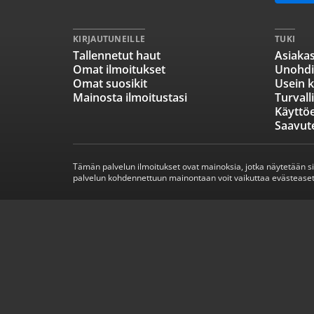
KIRJAUTUNEILLE
TUKI
Tallennetut haut
Asiakas
Omat ilmoitukset
Unohdi
Omat suosikit
Usein k
Mainosta ilmoitustasi
Turvall
Käyttö
Saavut
Tämän palvelun ilmoitukset ovat mainoksia, jotka näytetään s
palvelun kohdennettuun mainontaan voit vaikuttaa evästeaset