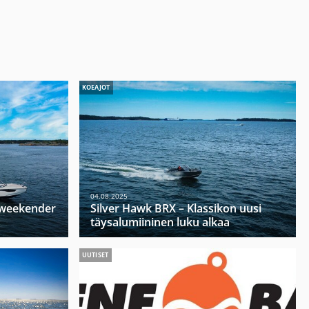
KOEAJOT
04.08.2025
u weekender
Silver Hawk BRX – Klassikon uusi
täysalumiininen luku alkaa
UUTISET