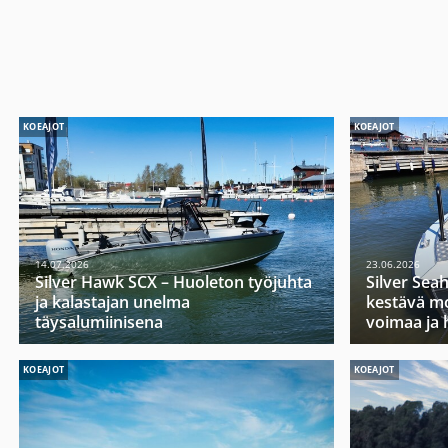
KOEAJOT
KOEAJOT
14.07.2026
23.06.2026
Silver Hawk SCX – Huoleton työjuhta
Silver Sea
ja kalastajan unelma
kestävä mo
täysalumiinisena
voimaa ja 
KOEAJOT
KOEAJOT