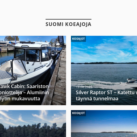
SUOMI KOEAJOJA
KOEAJOT
hawk Cabin: Saariston
13.08.2025
niottelija – Alumiinin
Silver Raptor ST – Katett
hytin mukavuutta
täynnä tunnelmaa
KOEAJOT