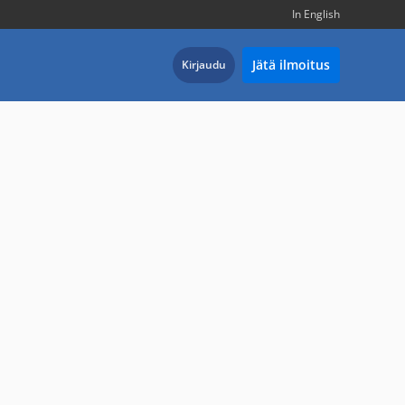
In English
Jätä ilmoitus
Kirjaudu