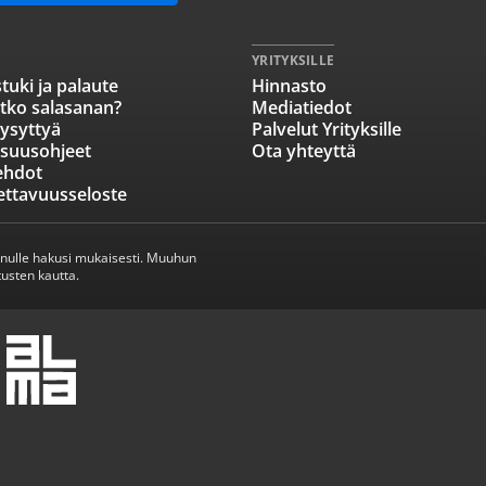
YRITYKSILLE
tuki ja palaute
Hinnasto
tko salasanan?
Mediatiedot
ysyttyä
Palvelut Yrityksille
isuusohjeet
Ota yhteyttä
ehdot
ettavuusseloste
inulle hakusi mukaisesti. Muuhun
usten kautta.