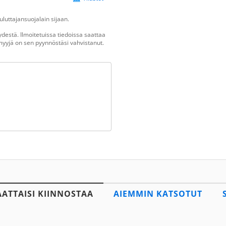
luttajansuojalain sijaan.
destä. Ilmoitetuissa tiedoissa saattaa
n myyjä on sen pyynnöstäsi vahvistanut.
AATTAISI KIINNOSTAA
AIEMMIN KATSOTUT