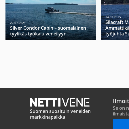
14.07.2025
Silacraft 
22.07.2025
Silver Condor Cabin – suomalainen
Ammattikä
tyylikäs työkalu veneilyyn
työjuhta 
Ilmoi
Se on n
Suomen suosituin veneiden
ilmaist
markkinapaikka