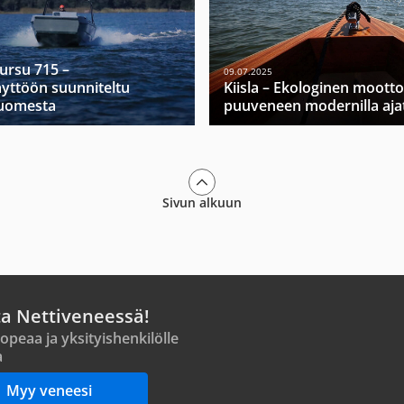
Mursu 715 –
09.07.2025
yttöön suunniteltu
Kiisla – Ekologinen moott
Suomesta
puuveneen modernilla ajat
Sivun alkuun
ta Nettiveneessä!
opeaa ja yksityishenkilölle
a
Myy veneesi