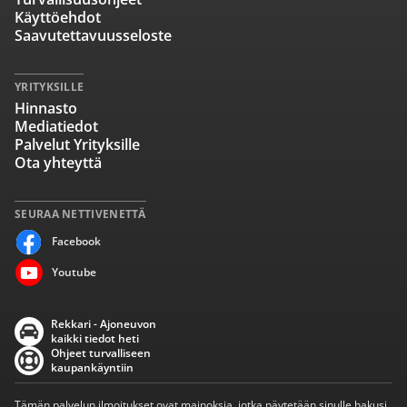
Käyttöehdot
Saavutettavuusseloste
YRITYKSILLE
Hinnasto
Mediatiedot
Palvelut Yrityksille
Ota yhteyttä
SEURAA NETTIVENETTÄ
Facebook
Youtube
Rekkari - Ajoneuvon
kaikki tiedot heti
Ohjeet turvalliseen
kaupankäyntiin
Tämän palvelun ilmoitukset ovat mainoksia, jotka näytetään sinulle hakusi