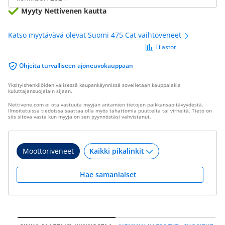
Myyty Nettivenen kautta
Katso myytävävä olevat Suomi 475 Cat vaihtoveneet
Tilastot
Ohjeita turvalliseen ajoneuvokauppaan
Yksityishenkilöiden välisessä kaupankäynnissä sovelletaan kauppalakia
kuluttajansuojalain sijaan.
Nettivene.com ei ota vastuuta myyjän antamien tietojen paikkansapitävyydestä.
Ilmoitetuissa tiedoissa saattaa olla myös tahattomia puutteita tai virheitä. Tieto on
siis sitova vasta kun myyjä on sen pyynnöstäsi vahvistanut.
Moottoriveneet
Hae samanlaiset