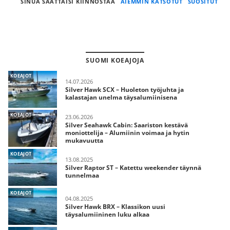
SINUA SAATTAISI KIINNOSTAA
AIEMMIN KATSOTUT
SUOSITUT
SUOMI KOEAJOJA
KOEAJOT
14.07.2026
Silver Hawk SCX – Huoleton työjuhta ja
kalastajan unelma täysalumiinisena
KOEAJOT
23.06.2026
Silver Seahawk Cabin: Saariston kestävä
moniottelija – Alumiinin voimaa ja hytin
mukavuutta
KOEAJOT
13.08.2025
Silver Raptor ST – Katettu weekender täynnä
tunnelmaa
KOEAJOT
04.08.2025
Silver Hawk BRX – Klassikon uusi
täysalumiininen luku alkaa