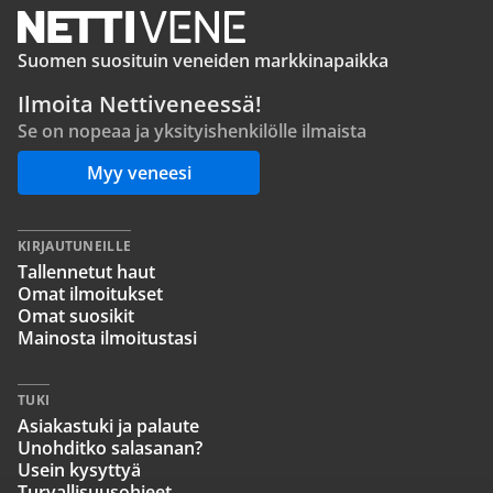
Suomen suosituin veneiden markkinapaikka
Ilmoita Nettiveneessä!
Se on nopeaa ja yksityishenkilölle ilmaista
Myy veneesi
KIRJAUTUNEILLE
Tallennetut haut
Omat ilmoitukset
Omat suosikit
Mainosta ilmoitustasi
TUKI
Asiakastuki ja palaute
Unohditko salasanan?
Usein kysyttyä
Turvallisuusohjeet