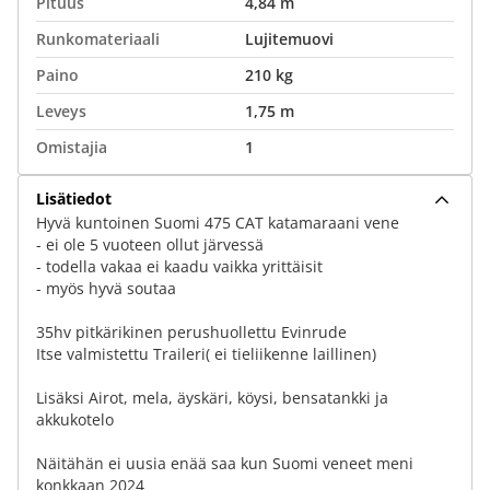
Pituus
4,84 m
Runkomateriaali
Lujitemuovi
Paino
210 kg
Leveys
1,75 m
Omistajia
1
Lisätiedot
Hyvä kuntoinen Suomi 475 CAT katamaraani vene
- ei ole 5 vuoteen ollut järvessä
- todella vakaa ei kaadu vaikka yrittäisit
- myös hyvä soutaa
35hv pitkärikinen perushuollettu Evinrude
Itse valmistettu Traileri( ei tieliikenne laillinen)
Lisäksi Airot, mela, äyskäri, köysi, bensatankki ja
akkukotelo
Näitähän ei uusia enää saa kun Suomi veneet meni
konkkaan 2024