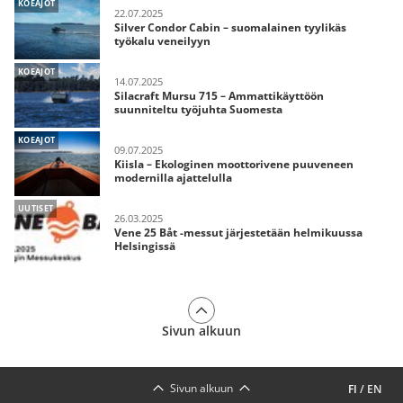
KOEAJOT
22.07.2025
Silver Condor Cabin – suomalainen tyylikäs
työkalu veneilyyn
KOEAJOT
14.07.2025
Silacraft Mursu 715 – Ammattikäyttöön
suunniteltu työjuhta Suomesta
KOEAJOT
09.07.2025
Kiisla – Ekologinen moottorivene puuveneen
modernilla ajattelulla
UUTISET
26.03.2025
Vene 25 Båt -messut järjestetään helmikuussa
Helsingissä
Sivun alkuun
Sivun alkuun
FI
/
EN