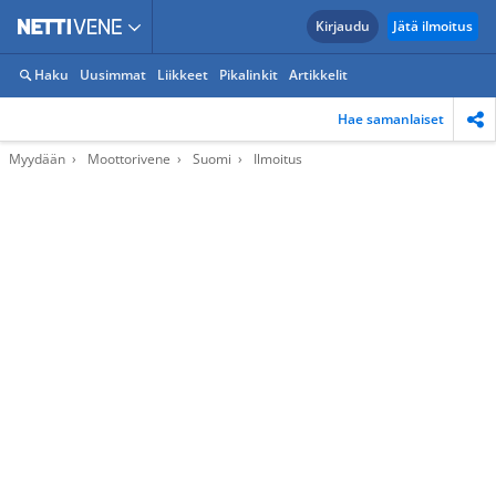
Kirjaudu
Jätä ilmoitus
Haku
Uusimmat
Liikkeet
Pikalinkit
Artikkelit
Hae samanlaiset
Myydään
Moottorivene
Suomi
Ilmoitus