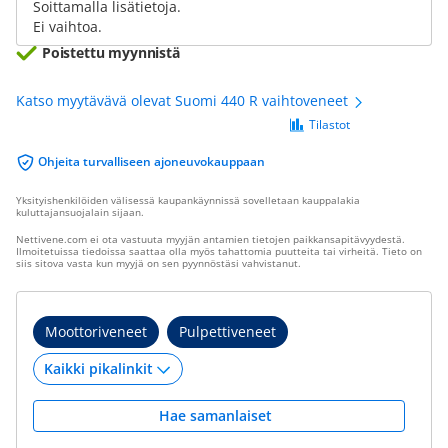
Soittamalla lisätietoja.
Ei vaihtoa.
Poistettu myynnistä
Katso myytävävä olevat Suomi 440 R vaihtoveneet
Tilastot
Ohjeita turvalliseen ajoneuvokauppaan
Yksityishenkilöiden välisessä kaupankäynnissä sovelletaan kauppalakia
kuluttajansuojalain sijaan.
Nettivene.com ei ota vastuuta myyjän antamien tietojen paikkansapitävyydestä.
Ilmoitetuissa tiedoissa saattaa olla myös tahattomia puutteita tai virheitä. Tieto on
siis sitova vasta kun myyjä on sen pyynnöstäsi vahvistanut.
Moottoriveneet
Pulpettiveneet
Hae samanlaiset