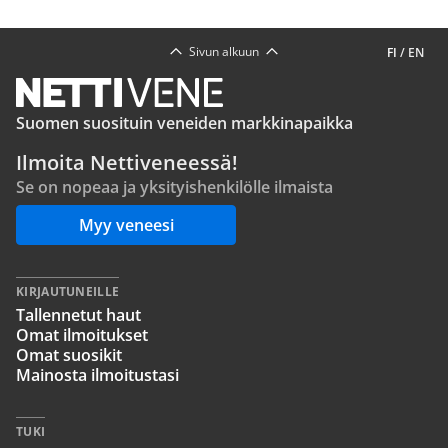
Sivun alkuun
FI
/
EN
Suomen suosituin veneiden markkinapaikka
Ilmoita Nettiveneessä!
Se on nopeaa ja yksityishenkilölle ilmaista
Myy veneesi
KIRJAUTUNEILLE
Tallennetut haut
Omat ilmoitukset
Omat suosikit
Mainosta ilmoitustasi
TUKI