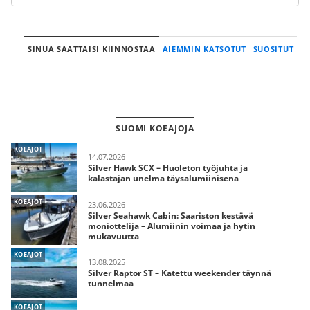
SINUA SAATTAISI KIINNOSTAA
AIEMMIN KATSOTUT
SUOSITUT
SUOMI KOEAJOJA
KOEAJOT
14.07.2026
Silver Hawk SCX – Huoleton työjuhta ja
kalastajan unelma täysalumiinisena
KOEAJOT
23.06.2026
Silver Seahawk Cabin: Saariston kestävä
moniottelija – Alumiinin voimaa ja hytin
mukavuutta
KOEAJOT
13.08.2025
Silver Raptor ST – Katettu weekender täynnä
tunnelmaa
KOEAJOT