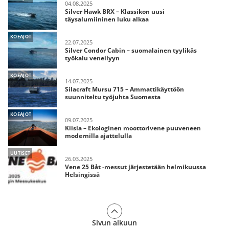
04.08.2025
Silver Hawk BRX – Klassikon uusi
täysalumiininen luku alkaa
KOEAJOT
22.07.2025
Silver Condor Cabin – suomalainen tyylikäs
työkalu veneilyyn
KOEAJOT
14.07.2025
Silacraft Mursu 715 – Ammattikäyttöön
suunniteltu työjuhta Suomesta
KOEAJOT
09.07.2025
Kiisla – Ekologinen moottorivene puuveneen
modernilla ajattelulla
UUTISET
26.03.2025
Vene 25 Båt -messut järjestetään helmikuussa
Helsingissä
Sivun alkuun