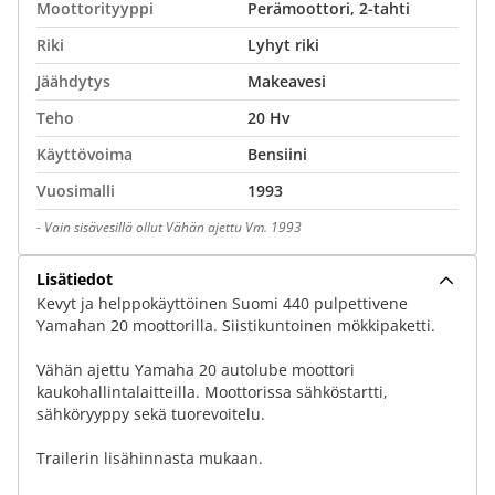
Moottorityyppi
Perämoottori, 2-tahti
Riki
Lyhyt riki
Jäähdytys
Makeavesi
Teho
20 Hv
Käyttövoima
Bensiini
Vuosimalli
1993
-
Vain sisävesillä ollut Vähän ajettu Vm. 1993
Lisätiedot
Kevyt ja helppokäyttöinen Suomi 440 pulpettivene
Yamahan 20 moottorilla. Siistikuntoinen mökkipaketti.
Vähän ajettu Yamaha 20 autolube moottori
kaukohallintalaitteilla. Moottorissa sähköstartti,
sähköryyppy sekä tuorevoitelu.
Trailerin lisähinnasta mukaan.