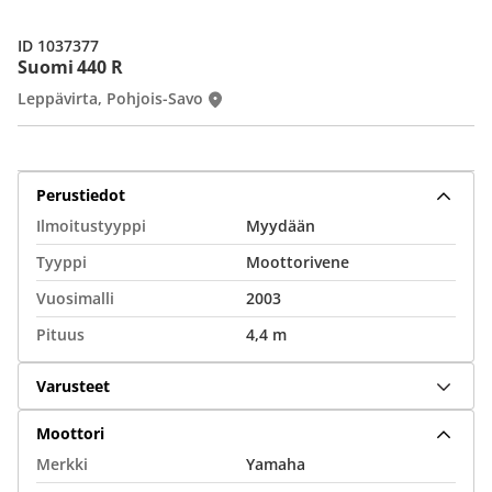
ID 1037377
Suomi 440 R
Leppävirta, Pohjois-Savo
Perustiedot
Ilmoitustyyppi
Myydään
Tyyppi
Moottorivene
Vuosimalli
2003
Pituus
4,4 m
Varusteet
Moottori
Merkki
Yamaha