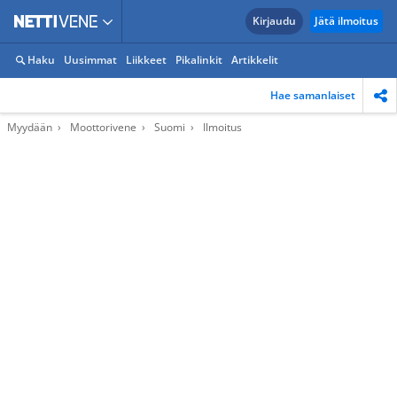
Kirjaudu
Jätä ilmoitus
Haku
Uusimmat
Liikkeet
Pikalinkit
Artikkelit
Hae samanlaiset
Myydään
Moottorivene
Suomi
Ilmoitus