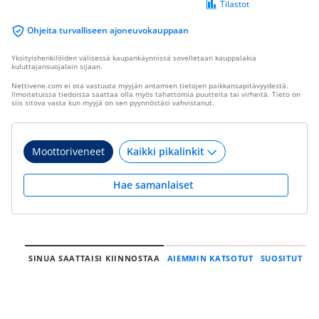
Tilastot
Ohjeita turvalliseen ajoneuvokauppaan
Yksityishenkilöiden välisessä kaupankäynnissä sovelletaan kauppalakia
kuluttajansuojalain sijaan.
Nettivene.com ei ota vastuuta myyjän antamien tietojen paikkansapitävyydestä.
Ilmoitetuissa tiedoissa saattaa olla myös tahattomia puutteita tai virheitä. Tieto on
siis sitova vasta kun myyjä on sen pyynnöstäsi vahvistanut.
Moottoriveneet
Hae samanlaiset
SINUA SAATTAISI KIINNOSTAA
AIEMMIN KATSOTUT
SUOSITUT