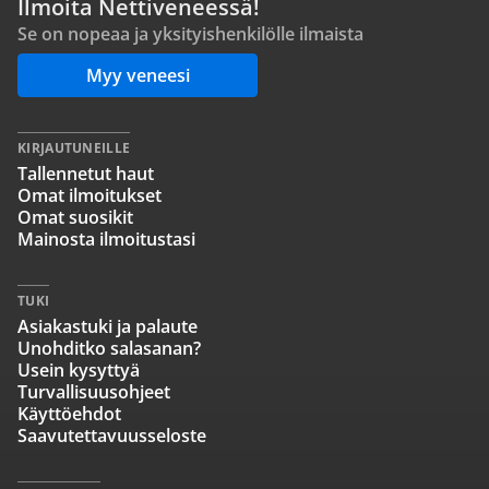
Ilmoita Nettiveneessä!
Se on nopeaa ja yksityishenkilölle ilmaista
Myy veneesi
KIRJAUTUNEILLE
Tallennetut haut
Omat ilmoitukset
Omat suosikit
Mainosta ilmoitustasi
TUKI
Asiakastuki ja palaute
Unohditko salasanan?
Usein kysyttyä
Turvallisuusohjeet
Käyttöehdot
Saavutettavuusseloste