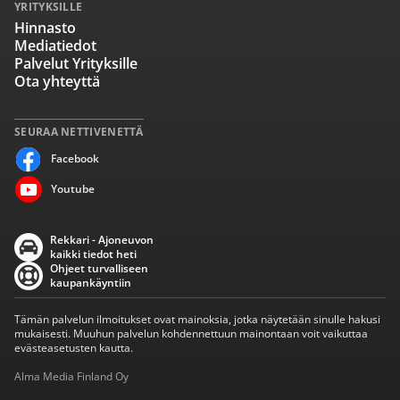
YRITYKSILLE
Hinnasto
Mediatiedot
Palvelut Yrityksille
Ota yhteyttä
SEURAA NETTIVENETTÄ
Facebook
Youtube
Rekkari - Ajoneuvon
kaikki tiedot heti
Ohjeet turvalliseen
kaupankäyntiin
Tämän palvelun ilmoitukset ovat mainoksia, jotka näytetään sinulle hakusi
mukaisesti. Muuhun palvelun kohdennettuun mainontaan voit vaikuttaa
evästeasetusten kautta.
Alma Media Finland Oy