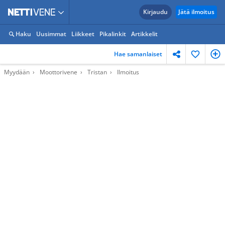
Kirjaudu
Jätä ilmoitus
Haku
Uusimmat
Liikkeet
Pikalinkit
Artikkelit
Hae samanlaiset
Myydään
Moottorivene
Tristan
Ilmoitus