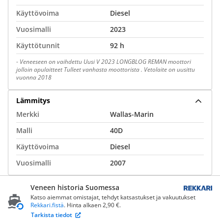
Käyttövoima
Diesel
Vuosimalli
2023
Käyttötunnit
92 h
-
Veneeseen on vaihdettu Uusi V 2023 LONGBLOG REMAN moottori
jolloin apulaitteet Tulleet vanhasta moottorista . Vetolaite on uusittu
vuonna 2018
Lämmitys
Merkki
Wallas-Marin
Malli
40D
Käyttövoima
Diesel
Vuosimalli
2007
Veneen historia Suomessa
Katso aiemmat omistajat, tehdyt katsastukset ja vakuutukset
Rekkari.fistä
. Hinta alkaen 2,90 €.
Tarkista tiedot