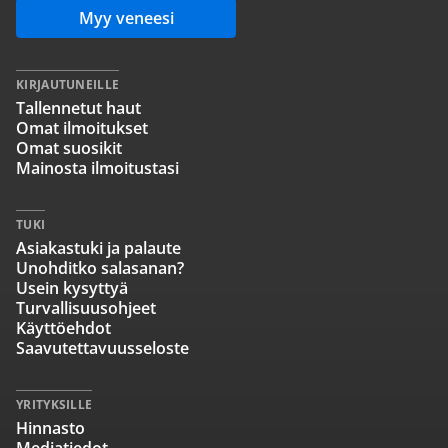
Myy veneesi
KIRJAUTUNEILLE
Tallennetut haut
Omat ilmoitukset
Omat suosikit
Mainosta ilmoitustasi
TUKI
Asiakastuki ja palaute
Unohditko salasanan?
Usein kysyttyä
Turvallisuusohjeet
Käyttöehdot
Saavutettavuusseloste
YRITYKSILLE
Hinnasto