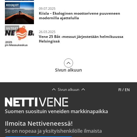
KOEAJOT
09.07.2025
Kiisla – Ekologinen moottorivene puuveneen
modernilla ajattelulla
UUTISET
26.03.2025
Vene 25 Båt -messut järjestetään helmikuussa
Helsingissä
Sivun alkuun
Sivun alkuun
FI
/
EN
Suomen suosituin veneiden markkinapaikka
Ilmoita Nettiveneessä!
Se on nopeaa ja yksityishenkilölle ilmaista