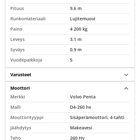
Pituus
9,6 m
Runkomateriaali
Lujitemuovi
Paino
4 200 kg
Leveys
3,1 m
Syväys
0,9 m
Vuodepaikkoja
5
Varusteet
Moottori
Merkki
Volvo Penta
Malli
D4-260 hv
Moottorityyppi
Sisäperämoottori, 4-tahti
Jäähdytys
Makeavesi
Teho
260 Hv