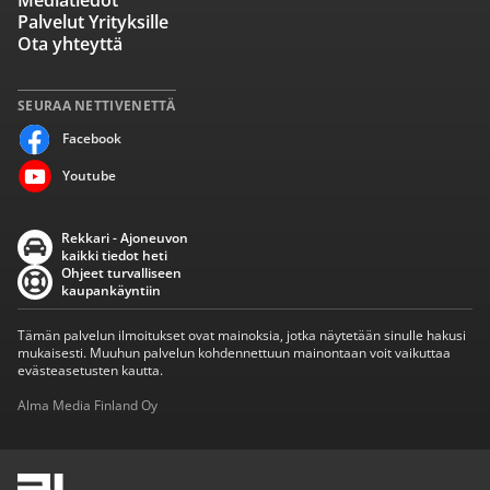
Mediatiedot
Palvelut Yrityksille
Ota yhteyttä
SEURAA NETTIVENETTÄ
Facebook
Youtube
Rekkari - Ajoneuvon
kaikki tiedot heti
Ohjeet turvalliseen
kaupankäyntiin
Tämän palvelun ilmoitukset ovat mainoksia, jotka näytetään sinulle hakusi
mukaisesti. Muuhun palvelun kohdennettuun mainontaan voit vaikuttaa
evästeasetusten kautta.
Alma Media Finland Oy