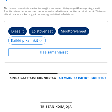
Nettivene.com ei ota vastuuta myyjän antamien tietojen paikkansapitävyydestä.
Ilmoitetuissa tiedoissa saattaa olla myös tahattomia puutteita tai virheitä. Tieto on
siis sitova vasta kun myyjä on sen pyynnöstäsi vahvistanut.
Dieselit
Loistoveneet
Moottoriveneet
Hae samanlaiset
SINUA SAATTAISI KIINNOSTAA
AIEMMIN KATSOTUT
SUOSITUT
TRISTAN KOEAJOJA