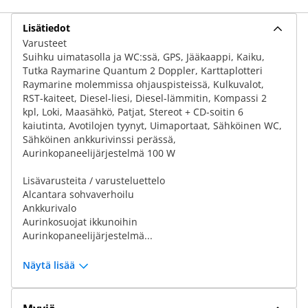
Lisätiedot
Varusteet
Suihku uimatasolla ja WC:ssä, GPS, Jääkaappi, Kaiku,
Tutka Raymarine Quantum 2 Doppler, Karttaplotteri
Raymarine molemmissa ohjauspisteissä, Kulkuvalot,
RST-kaiteet, Diesel-liesi, Diesel-lämmitin, Kompassi 2
kpl, Loki, Maasähkö, Patjat, Stereot + CD-soitin 6
kaiutinta, Avotilojen tyynyt, Uimaportaat, Sähköinen WC,
Sähköinen ankkurivinssi perässä,
Aurinkopaneelijärjestelmä 100 W
Lisävarusteita / varusteluettelo
Alcantara sohvaverhoilu
Ankkurivalo
Aurinkosuojat ikkunoihin
Aurinkopaneelijärjestelmä...
Näytä lisää