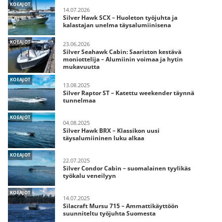
KOEAJOT
14.07.2026
Silver Hawk SCX – Huoleton työjuhta ja
kalastajan unelma täysalumiinisena
KOEAJOT
23.06.2026
Silver Seahawk Cabin: Saariston kestävä
moniottelija – Alumiinin voimaa ja hytin
mukavuutta
KOEAJOT
13.08.2025
Silver Raptor ST – Katettu weekender täynnä
tunnelmaa
KOEAJOT
04.08.2025
Silver Hawk BRX – Klassikon uusi
täysalumiininen luku alkaa
KOEAJOT
22.07.2025
Silver Condor Cabin – suomalainen tyylikäs
työkalu veneilyyn
KOEAJOT
14.07.2025
Silacraft Mursu 715 – Ammattikäyttöön
suunniteltu työjuhta Suomesta