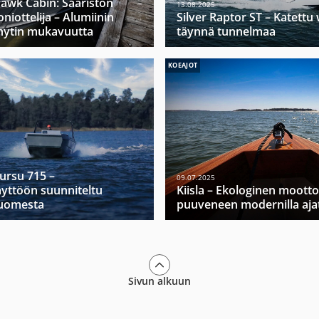
hawk Cabin: Saariston
13.08.2025
niottelija – Alumiinin
Silver Raptor ST – Katett
hytin mukavuutta
täynnä tunnelmaa
KOEAJOT
Mursu 715 –
09.07.2025
yttöön suunniteltu
Kiisla – Ekologinen moott
Suomesta
puuveneen modernilla ajat
Sivun alkuun