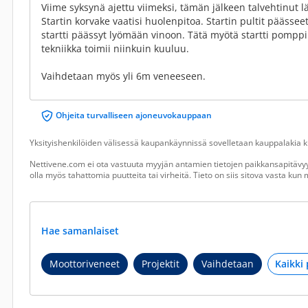
Viime syksynä ajettu viimeksi, tämän jälkeen talvehtinut 
Startin korvake vaatisi huolenpitoa. Startin pultit pääss
startti päässyt lyömään vinoon. Tätä myötä startti pomppii
tekniikka toimii niinkuin kuuluu.
Vaihdetaan myös yli 6m veneeseen.
Ohjeita turvalliseen ajoneuvokauppaan
Yksityishenkilöiden välisessä kaupankäynnissä sovelletaan kauppalakia ku
Nettivene.com ei ota vastuuta myyjän antamien tietojen paikkansapitävyy
olla myös tahattomia puutteita tai virheitä. Tieto on siis sitova vasta ku
Hae samanlaiset
Moottoriveneet
Projektit
Vaihdetaan