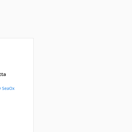
tta
y SeaOx