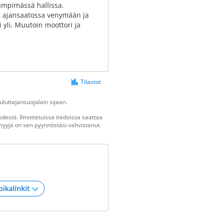
lämpimässä hallissa.
eet ajansaatossa venymään ja
 yli. Muutoin moottori ja
Tilastot
luttajansuojalain sijaan.
destä. Ilmoitetuissa tiedoissa saattaa
n myyjä on sen pyynnöstäsi vahvistanut.