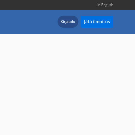
In English
Jätä ilmoitus
Kirjaudu