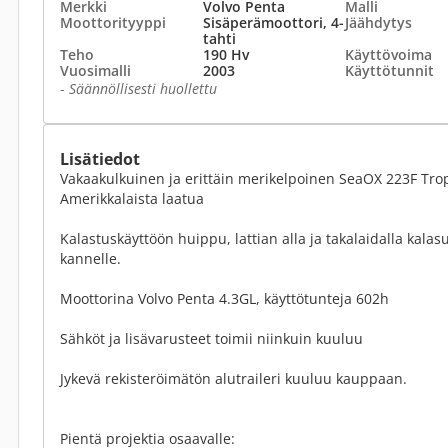
Merkki
Volvo Penta
Malli
Moottorityyppi
Sisäperämoottori, 4-
Jäähdytys
tahti
Teho
190 Hv
Käyttövoima
Vuosimalli
2003
Käyttötunnit
-
Säännöllisesti huollettu
Lisätiedot
Vakaakulkuinen ja erittäin merikelpoinen SeaOX 223F Tro
Amerikkalaista laatua
Kalastuskäyttöön huippu, lattian alla ja takalaidalla kalas
kannelle.
Moottorina Volvo Penta 4.3GL, käyttötunteja 602h
Sähköt ja lisävarusteet toimii niinkuin kuuluu
Jykevä rekisteröimätön alutraileri kuuluu kauppaan.
Pientä projektia osaavalle: