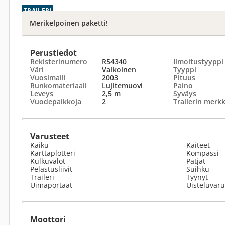
TRAILERI
Merikelpoinen paketti!
Perustiedot
Rekisterinumero
R54340
Ilmoitustyyppi
Väri
Valkoinen
Tyyppi
Vuosimalli
2003
Pituus
Runkomateriaali
Lujitemuovi
Paino
Leveys
2,5 m
Syväys
Vuodepaikkoja
2
Trailerin merkk
Varusteet
Kaiku
Kaiteet
Karttaplotteri
Kompassi
Kulkuvalot
Patjat
Pelastusliivit
Suihku
Traileri
Tyynyt
Uimaportaat
Uisteluvaru
Moottori