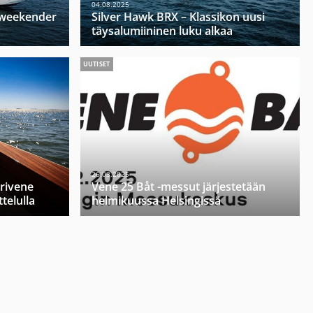
04.08.2025
u weekender
Silver Hawk BRX – Klassikon uusi
täysalumiininen luku alkaa
UUTISET
26.03.2025
orivene
Vene 25 Båt -messut järjestetään
telulla
helmikuussa Helsingissä