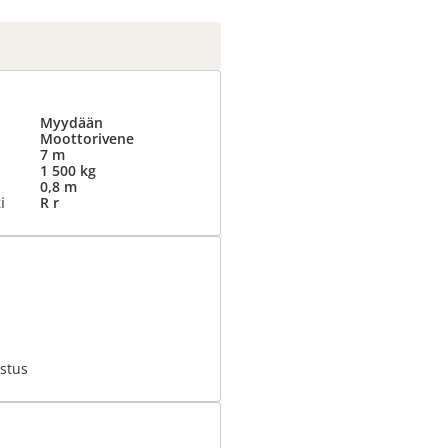
Myydään
Moottorivene
7 m
1 500 kg
0,8 m
i
R r
stus