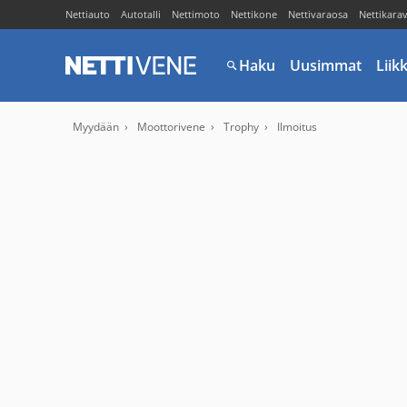
Nettiauto
Autotalli
Nettimoto
Nettikone
Nettivaraosa
Nettikara
Haku
Uusimmat
Liik
Myydään
Moottorivene
Trophy
Ilmoitus