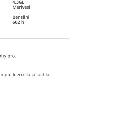
4.3GL
Merivesi
Bensiini
602 h
phy pro.
umput kierrolla ja suihku