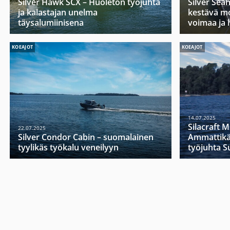
Silver Hawk SCX – Huoleton työjuhta
Silver Sea
ja kalastajan unelma
kestävä mo
täysalumiinisena
voimaa ja 
KOEAJOT
KOEAJOT
14.07.2025
Silacraft 
22.07.2025
Silver Condor Cabin – suomalainen
Ammattikä
tyylikäs työkalu veneilyyn
työjuhta 