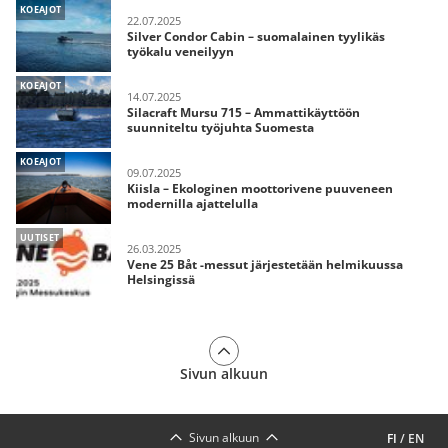
KOEAJOT
22.07.2025
Silver Condor Cabin – suomalainen tyylikäs
työkalu veneilyyn
KOEAJOT
14.07.2025
Silacraft Mursu 715 – Ammattikäyttöön
suunniteltu työjuhta Suomesta
KOEAJOT
09.07.2025
Kiisla – Ekologinen moottorivene puuveneen
modernilla ajattelulla
UUTISET
26.03.2025
Vene 25 Båt -messut järjestetään helmikuussa
Helsingissä
Sivun alkuun
Sivun alkuun
FI
/
EN