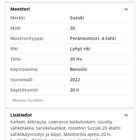
Moottori
Merkki
Suzuki
Malli
20
Moottorityyppi
Perämoottori, 4-tahti
Riki
Lyhyt riki
Teho
20 Hv
Käyttövoima
Bensiini
Vuosimalli
2022
Käyttötunnit
20 h
-
Moottori huollettu
Lisätiedot
Kaiteet, kölirauta, Lowrance kaikuluotain, sscotty
sähkötakila, tarvikelaatikot, moottori Suzuki 20 4tahti
sähkökäynnistys ja kippi. Moottorilla ajettu 20 h,