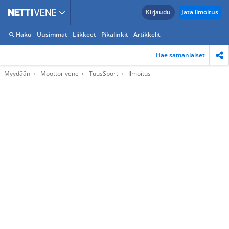
Kirjaudu
Jätä ilmoitus
Haku
Uusimmat
Liikkeet
Pikalinkit
Artikkelit
Hae samanlaiset
Myydään
Moottorivene
TuusSport
Ilmoitus