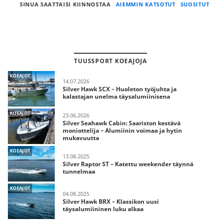
SINUA SAATTAISI KIINNOSTAA
AIEMMIN KATSOTUT
SUOSITUT
TUUSSPORT KOEAJOJA
KOEAJOT
14.07.2026
Silver Hawk SCX – Huoleton työjuhta ja
kalastajan unelma täysalumiinisena
KOEAJOT
23.06.2026
Silver Seahawk Cabin: Saariston kestävä
moniottelija – Alumiinin voimaa ja hytin
mukavuutta
KOEAJOT
13.08.2025
Silver Raptor ST – Katettu weekender täynnä
tunnelmaa
KOEAJOT
04.08.2025
Silver Hawk BRX – Klassikon uusi
täysalumiininen luku alkaa