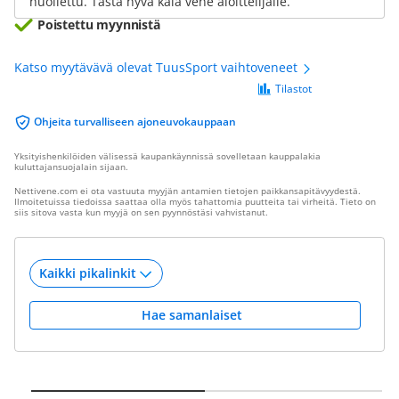
huollettu. Tästä hyvä kala vene aloittelijalle.
Poistettu myynnistä
Katso myytävävä olevat TuusSport vaihtoveneet
Tilastot
Ohjeita turvalliseen ajoneuvokauppaan
Yksityishenkilöiden välisessä kaupankäynnissä sovelletaan kauppalakia
kuluttajansuojalain sijaan.
Nettivene.com ei ota vastuuta myyjän antamien tietojen paikkansapitävyydestä.
Ilmoitetuissa tiedoissa saattaa olla myös tahattomia puutteita tai virheitä. Tieto on
siis sitova vasta kun myyjä on sen pyynnöstäsi vahvistanut.
Hae samanlaiset