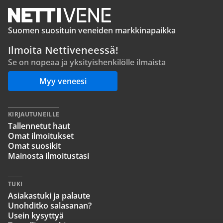
Suomen suosituin veneiden markkinapaikka
Ilmoita Nettiveneessä!
Se on nopeaa ja yksityishenkilölle ilmaista
Myy veneesi
KIRJAUTUNEILLE
Tallennetut haut
Omat ilmoitukset
Omat suosikit
Mainosta ilmoitustasi
TUKI
Asiakastuki ja palaute
Unohditko salasanan?
Usein kysyttyä