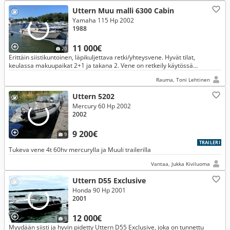
Uttern Muu malli 6300 Cabin
Yamaha 115 Hp 2002
1988
11 000€
20
Erittäin siistikuntoinen, läpikuljettava retki/yhteysvene. Hyvät tilat,
keulassa makuupaikat 2+1 ja takana 2. Vene on retkeily käytössä
pariskunnalla. Enimmäkseen saaristomerellä ja Ahvenanmaalla.
Rauma, Toni Lehtinen
Uttern 5202
Mercury 60 Hp 2002
2002
9 200€
9
TRAILERI
Tukeva vene 4t 60hv mercurylla ja Muuli trailerilla
Vantaa, Jukka Kiviluoma
Uttern D55 Exclusive
Honda 90 Hp 2001
2001
12 000€
9
Myydään siisti ja hyvin pidetty Uttern D55 Exclusive, joka on tunnettu