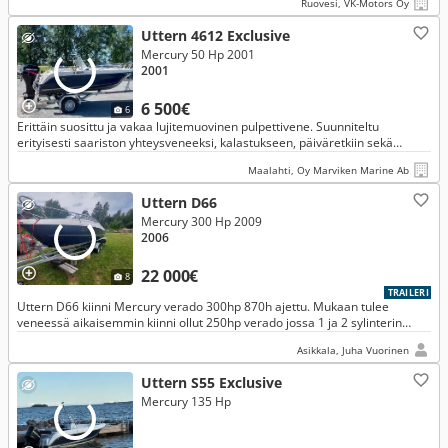
Ruovesi, VK-Motors Oy
Uttern 4612 Exclusive
Mercury 50 Hp 2001
2001
6 500€
6
Erittäin suosittu ja vakaa lujitemuovinen pulpettivene. Suunniteltu
erityisesti saariston yhteysveneeksi, kalastukseen, päiväretkiin sekä
vesiurheiluun.
Maalahti, Oy Marviken Marine Ab
Uttern D66
Mercury 300 Hp 2009
2006
22 000€
8
TRAILERI
Uttern D66 kiinni Mercury verado 300hp 870h ajettu. Mukaan tulee
veneessä aikaisemmin kiinni ollut 250hp verado jossa 1 ja 2 sylinterin
puristukset 5bar. Tällä koneella tunteja 300h.
Asikkala, Juha Vuorinen
Uttern S55 Exclusive
Mercury 135 Hp