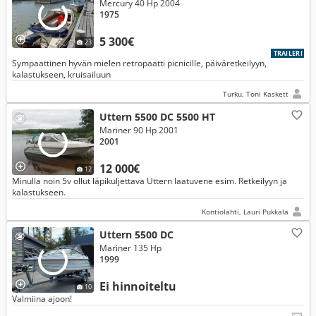
Mercury 40 Hp 2004
1975
5 300€
23
TRAILERI
Sympaattinen hyvän mielen retropaatti picnicille, päiväretkeilyyn,
kalastukseen, kruisailuun
Turku, Toni Kaskett
Uttern 5500 DC 5500 HT
Mariner 90 Hp 2001
2001
12 000€
12
Minulla noin 5v ollut läpikuljettava Uttern laatuvene esim. Retkeilyyn ja
kalastukseen.
Kontiolahti, Lauri Pukkala
Uttern 5500 DC
Mariner 135 Hp
1999
Ei hinnoiteltu
10
Valmiina ajoon!