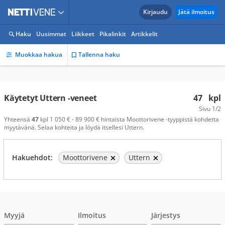
Kirjaudu
Jätä ilmoitus
Haku
Uusimmat
Liikkeet
Pikalinkit
Artikkelit
Muokkaa hakua
Tallenna haku
Käytetyt Uttern -veneet
47
kpl
Sivu
1/2
Yhteensä
47
kpl 1 050 € - 89 900 € hintaista Moottorivene -tyyppistä kohdetta
myytävänä. Selaa kohteita ja löydä itsellesi Uttern.
Hakuehdot:
Moottorivene
Uttern
Myyjä
Ilmoitus
Järjestys