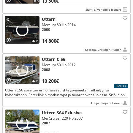
13 500€
5
Siuntio, Veneliike Jespars
Uttern
Mercury 80 Hp 2014
2000
14 800€
11
Kokkola, Christian Hulden
Uttern C 56
Mercury 50 Hp 2012
2008
10 200€
11
TRAILERI
Uttern C56 soveltuu erinomaisesti yhteysveneeksi, retkeilyyn ja
kalastukseen. Sateellakin matkustajat ja tavarat ovat suojassa. Sisällä on
tilaa viidelle ja myös etuosassa on hyvä matkustaa.
Lohja, Reijo Pokkinen
Uttern S64 Exlusive
MerCruiser 220 Hp 2007
2007