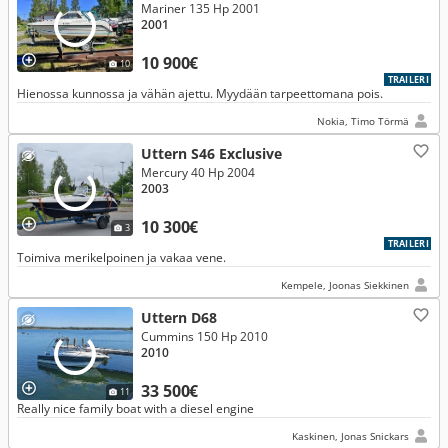
Mariner 135 Hp 2001
2001
10 900€
10
TRAILERI
Hienossa kunnossa ja vähän ajettu. Myydään tarpeettomana pois.
Nokia, Timo Törmä
Uttern S46 Exclusive
Mercury 40 Hp 2004
2003
10 300€
3
TRAILERI
Toimiva merikelpoinen ja vakaa vene.
Kempele, Joonas Siekkinen
Uttern D68
Cummins 150 Hp 2010
2010
33 500€
11
Really nice family boat with a diesel engine
Kaskinen, Jonas Snickars