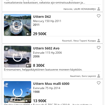
ruotsalaisesta laadustaan, vakaista ajo-ominaisuuksistaan ja
käytännöllisestä pohjaratkaisustaan.
Helsinki, LAURI HONKAHARJU
Uttern D62
Mercury 150 Hp 2011
2011
29 500€
3
Naantali, Vesa Tapani Kurppa
Uttern 5602 Avo
Evinrude 115 Hp 2006
2006
8 300€
6
Erinomainen, helppokäyttöinen laatuvene moneen käyttöön.
Ikaalinen, Eero Lepistö
Uttern Muu malli 6000
Evinrude 75 Hp 2014
1988
13 900€
10
Otsikko Uttern 6000 + Evinrude E-TEC 75 hv (2014) – hyvin pidetty ja