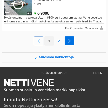
Tohatsu 90 Hp 2008
1989
6 900€
6
Hyväkuntoinen ja tukeva Uttern 6300 etsii uutta omistajaa! Vene soveltuu
erinomaisesti niin mökkimatkoihin, kalastukseen kuin päiväretkiin. Tilava
hyttivene, jossa mukavasti suojaa tuulelta.
Kemiö, Joonatan Matalamaki
1
2
Muokkaa hakuehtoja
Sivun alkuun
FI
/
EN
Suomen suosituin veneiden markkinapaikka
Ilmoita Nettiveneessä!
Se on nopeaa ja yksityishenkilölle ilmaista