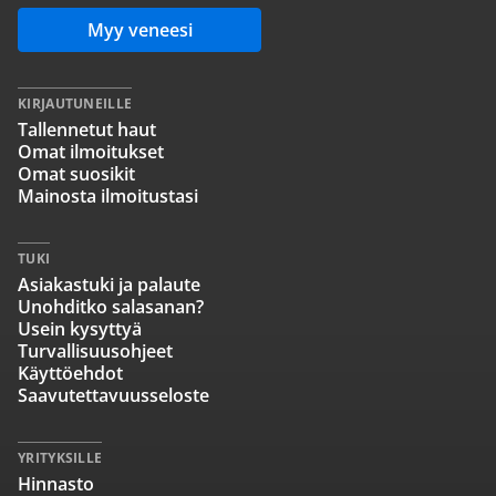
Myy veneesi
KIRJAUTUNEILLE
Tallennetut haut
Omat ilmoitukset
Omat suosikit
Mainosta ilmoitustasi
TUKI
Asiakastuki ja palaute
Unohditko salasanan?
Usein kysyttyä
Turvallisuusohjeet
Käyttöehdot
Saavutettavuusseloste
YRITYKSILLE
Hinnasto