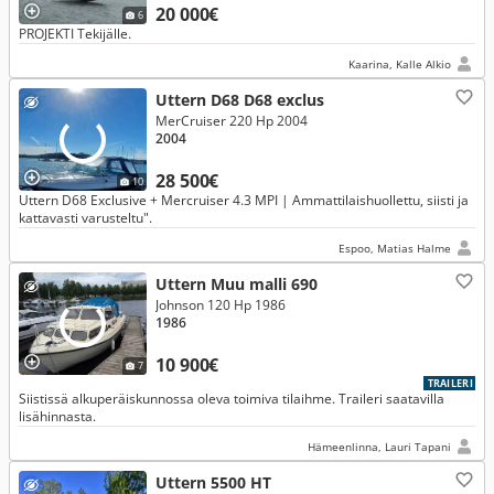
20 000€
6
PROJEKTI Tekijälle.
Kaarina, Kalle Alkio
Uttern D68 D68 exclus
MerCruiser 220 Hp 2004
2004
28 500€
10
Uttern D68 Exclusive + Mercruiser 4.3 MPI | Ammattilaishuollettu, siisti ja
kattavasti varusteltu".
Espoo, Matias Halme
Uttern Muu malli 690
Johnson 120 Hp 1986
1986
10 900€
7
TRAILERI
Siistissä alkuperäiskunnossa oleva toimiva tilaihme. Traileri saatavilla
lisähinnasta.
Hämeenlinna, Lauri Tapani
Uttern 5500 HT