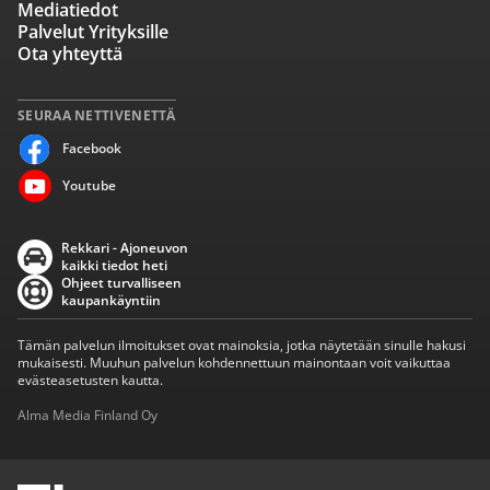
Mediatiedot
Palvelut Yrityksille
Ota yhteyttä
SEURAA NETTIVENETTÄ
Facebook
Youtube
Rekkari - Ajoneuvon
kaikki tiedot heti
Ohjeet turvalliseen
kaupankäyntiin
Tämän palvelun ilmoitukset ovat mainoksia, jotka näytetään sinulle hakusi
mukaisesti. Muuhun palvelun kohdennettuun mainontaan voit vaikuttaa
evästeasetusten kautta.
Alma Media Finland Oy