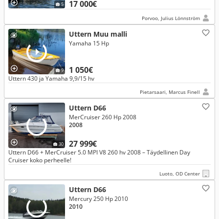
17 000€
5
Porvoo, Julius Lönnström
Uttern Muu malli
Yamaha 15 Hp
1 050€
9
Uttern 430 ja Yamaha 9,9/15 hv
Pietarsaari, Marcus Finell
Uttern D66
MerCruiser 260 Hp 2008
2008
27 999€
30
Uttern D66 + MerCruiser 5.0 MPI V8 260 hv 2008 – Täydellinen Day
Cruiser koko perheelle!
Luoto, OD Center
Uttern D66
Mercury 250 Hp 2010
2010