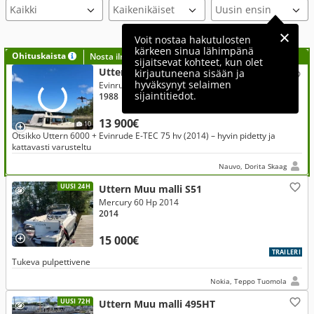
Voit nostaa hakutulosten
kärkeen sinua lähimpänä
Ohituskaista
Nosta ilmoituksesi tähän?
sijaitsevat kohteet, kun olet
Uttern Muu malli 6000
kirjautuneena sisään ja
hyväksynyt selaimen
Evinrude 75 Hp 2014
sijaintitiedot.
1988
13 900€
10
Otsikko Uttern 6000 + Evinrude E-TEC 75 hv (2014) – hyvin pidetty ja
kattavasti varusteltu
Nauvo, Dorita Skaag
UUSI 24H
Uttern Muu malli S51
Mercury 60 Hp 2014
2014
15 000€
TRAILERI
Tukeva pulpettivene
Nokia, Teppo Tuomola
UUSI 72H
Uttern Muu malli 495HT