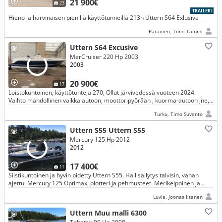
21 900€
23
TRAILERI
Hieno ja harvinaisen pienillä käyttötunneilla 213h Uttern S64 Exlusive
Parainen, Tomi Tammi
Uttern S64 Excusive
MerCruiser 220 Hp 2003
2003
20 900€
17
Loistokuntoinen, käyttötunteja 270, Ollut järvivedessä vuoteen 2024.
Vaihto mahdollinen vaikka autoon, moottoripyörään , kuorma-autoon jne,
myös kalliimpaan.
Turku, Timo Suvanto
Uttern S55 Uttern S55
Mercury 125 Hp 2012
2012
17 400€
11
Siistikuntoinen ja hyvin pidetty Uttern S55. Hallisäilytys talvisin, vähän
ajettu. Mercury 125 Optimax, plotteri ja pehmusteet. Merikelpoinen ja
valmis vesille.
Luvia, Joonas Iltanen
Uttern Muu malli 6300