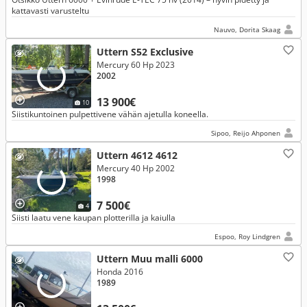
kattavasti varusteltu
Nauvo, Dorita Skaag
Uttern S52 Exclusive
Mercury 60 Hp 2023
2002
13 900€
10
Siistikuntoinen pulpettivene vähän ajetulla koneella.
Sipoo, Reijo Ahponen
Uttern 4612 4612
Mercury 40 Hp 2002
1998
7 500€
4
Siisti laatu vene kaupan plotterilla ja kaiulla
Espoo, Roy Lindgren
Uttern Muu malli 6000
Honda 2016
1989