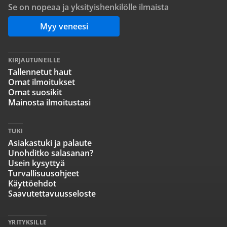
Se on nopeaa ja yksityishenkilölle ilmaista
Myy veneesi
KIRJAUTUNEILLE
Tallennetut haut
Omat ilmoitukset
Omat suosikit
Mainosta ilmoitustasi
TUKI
Asiakastuki ja palaute
Unohditko salasanan?
Usein kysyttyä
Turvallisuusohjeet
Käyttöehdot
Saavutettavuusseloste
YRITYKSILLE