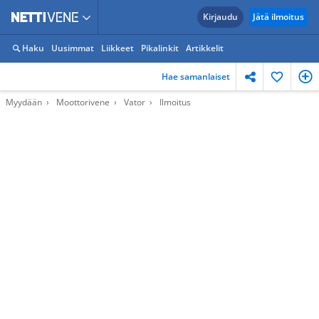
Kirjaudu
Jätä ilmoitus
Haku
Uusimmat
Liikkeet
Pikalinkit
Artikkelit
Hae samanlaiset
Myydään
Moottorivene
Vator
Ilmoitus