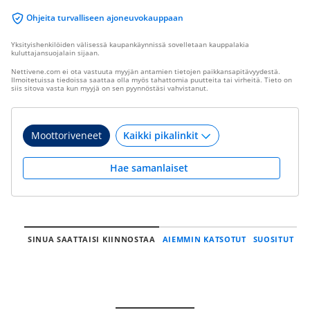
Ohjeita turvalliseen ajoneuvokauppaan
Yksityishenkilöiden välisessä kaupankäynnissä sovelletaan kauppalakia
kuluttajansuojalain sijaan.
Nettivene.com ei ota vastuuta myyjän antamien tietojen paikkansapitävyydestä.
Ilmoitetuissa tiedoissa saattaa olla myös tahattomia puutteita tai virheitä. Tieto on
siis sitova vasta kun myyjä on sen pyynnöstäsi vahvistanut.
Moottoriveneet
Hae samanlaiset
SINUA SAATTAISI KIINNOSTAA
AIEMMIN KATSOTUT
SUOSITUT