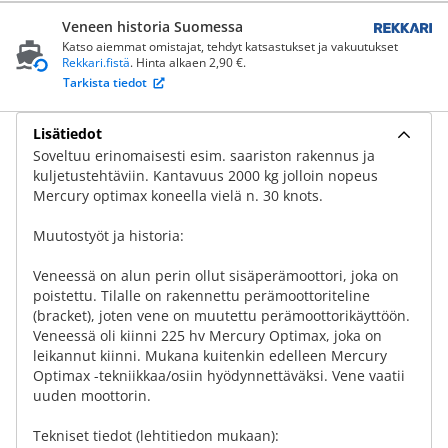
Veneen historia Suomessa
Katso aiemmat omistajat, tehdyt katsastukset ja vakuutukset
Rekkari.fistä
. Hinta alkaen 2,90 €.
Tarkista tiedot
Lisätiedot
Soveltuu erinomaisesti esim. saariston rakennus ja
kuljetustehtäviin. Kantavuus 2000 kg jolloin nopeus
Mercury optimax koneella vielä n. 30 knots.
Muutostyöt ja historia:
Veneessä on alun perin ollut sisäperämoottori, joka on
poistettu. Tilalle on rakennettu perämoottoriteline
(bracket), joten vene on muutettu perämoottorikäyttöön.
Veneessä oli kiinni 225 hv Mercury Optimax, joka on
leikannut kiinni. Mukana kuitenkin edelleen Mercury
Optimax -tekniikkaa/osiin hyödynnettäväksi. Vene vaatii
uuden moottorin.
Tekniset tiedot (lehtitiedon mukaan):