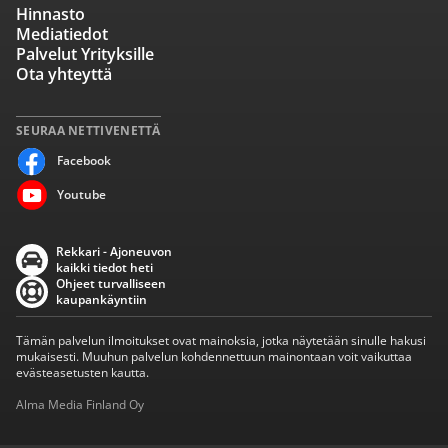
Hinnasto
Mediatiedot
Palvelut Yrityksille
Ota yhteyttä
SEURAA NETTIVENETTÄ
Facebook
Youtube
Rekkari - Ajoneuvon
kaikki tiedot heti
Ohjeet turvalliseen
kaupankäyntiin
Tämän palvelun ilmoitukset ovat mainoksia, jotka näytetään sinulle hakusi
mukaisesti. Muuhun palvelun kohdennettuun mainontaan voit vaikuttaa
evästeasetusten kautta.
Alma Media Finland Oy