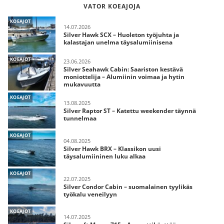
VATOR KOEAJOJA
KOEAJOT
14.07.2026
Silver Hawk SCX – Huoleton työjuhta ja
kalastajan unelma täysalumiinisena
KOEAJOT
23.06.2026
Silver Seahawk Cabin: Saariston kestävä
moniottelija – Alumiinin voimaa ja hytin
mukavuutta
KOEAJOT
13.08.2025
Silver Raptor ST – Katettu weekender täynnä
tunnelmaa
KOEAJOT
04.08.2025
Silver Hawk BRX – Klassikon uusi
täysalumiininen luku alkaa
KOEAJOT
22.07.2025
Silver Condor Cabin – suomalainen tyylikäs
työkalu veneilyyn
KOEAJOT
14.07.2025