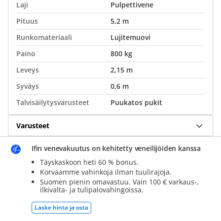
Laji
Pulpettivene
Pituus
5,2 m
Runkomateriaali
Lujitemuovi
Paino
800 kg
Leveys
2,15 m
Syväys
0,6 m
Talvisäilytysvarusteet
Puukatos pukit
Varusteet
Ifin venevakuutus on kehitetty veneilijöiden kanssa
Täyskaskoon heti 60 % bonus.
Korvaamme vahinkoja ilman tuulirajoja.
Suomen pienin omavastuu. Vain 100 € varkaus-,
ilkivalta- ja tulipalovahingoissa.
Laske hinta ja osta