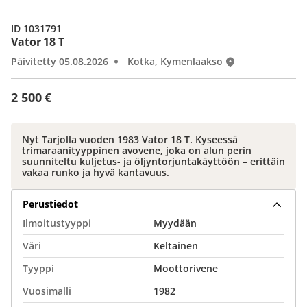
ID 1031791
Vator 18 T
Päivitetty 05.08.2026
Kotka, Kymenlaakso
2 500 €
Nyt Tarjolla vuoden 1983 Vator 18 T. Kyseessä
trimaraanityyppinen avovene, joka on alun perin
suunniteltu kuljetus- ja öljyntorjuntakäyttöön – erittäin
vakaa runko ja hyvä kantavuus.
Perustiedot
Ilmoitustyyppi
Myydään
Väri
Keltainen
Tyyppi
Moottorivene
Vuosimalli
1982