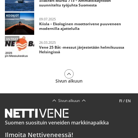
Silacraft Mursu 715 – Ammattikäyttöön
suunniteltu työjuhta Suomesta
KOEAJOT
09.07.2025
Kiisla – Ekologinen moottorivene puuveneen
modernilla ajattelulla
UUTISET
26.03.2025
Vene 25 Båt -messut järjestetään helmikuussa
Helsingissä
Sivun alkuun
Sivun alkuun
FI
/
EN
Suomen suosituin veneiden markkinapaikka
Ilmoita Nettiveneessä!