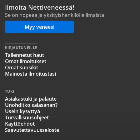
Ilmoita Nettiveneessä!
Se on nopeaa ja yksityishenkilölle ilmaista
Myy veneesi
KIRJAUTUNEILLE
Tallennetut haut
Omat ilmoitukset
Omat suosikit
Mainosta ilmoitustasi
TUKI
Asiakastuki ja palaute
Unohditko salasanan?
Usein kysyttyä
Turvallisuusohjeet
Käyttöehdot
Saavutettavuusseloste