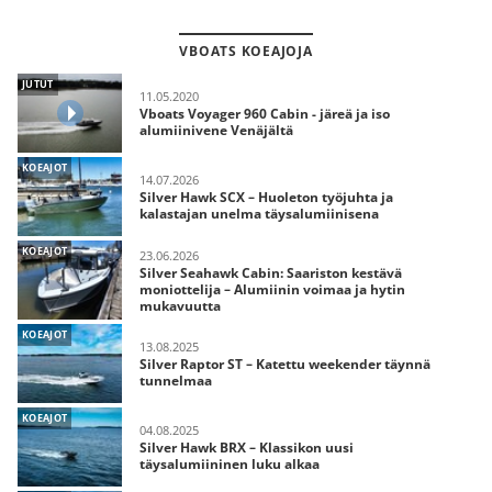
VBOATS KOEAJOJA
JUTUT
11.05.2020
Vboats Voyager 960 Cabin - järeä ja iso
alumiinivene Venäjältä
KOEAJOT
14.07.2026
Silver Hawk SCX – Huoleton työjuhta ja
kalastajan unelma täysalumiinisena
KOEAJOT
23.06.2026
Silver Seahawk Cabin: Saariston kestävä
moniottelija – Alumiinin voimaa ja hytin
mukavuutta
KOEAJOT
13.08.2025
Silver Raptor ST – Katettu weekender täynnä
tunnelmaa
KOEAJOT
04.08.2025
Silver Hawk BRX – Klassikon uusi
täysalumiininen luku alkaa