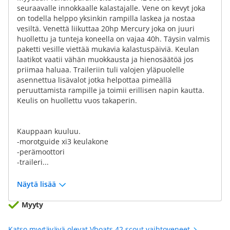
seuraavalle innokkaalle kalastajalle. Vene on kevyt joka
on todella helppo yksinkin rampilla laskea ja nostaa
vesiltä. Venettä liikuttaa 20hp Mercury joka on juuri
huollettu ja tunteja koneella on vajaa 40h. Täysin valmis
paketti vesille viettää mukavia kalastuspäiviä. Keulan
laatikot vaatii vähän muokkausta ja hienosäätöä jos
priimaa haluaa. Traileriin tuli valojen yläpuolelle
asennettua lisävalot jotka helpottaa pimeällä
peruuttamista rampille ja toimii erillisen napin kautta.
Keulis on huollettu vuos takaperin.
Kauppaan kuuluu.
-morotguide xi3 keulakone
-perämoottori
-traileri...
Näytä lisää
Myyty
Katso myytävävä olevat Vboats 42 scout vaihtoveneet