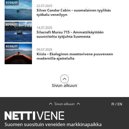
KOEAJOT
22.07.2025
Silver Condor Cabin – suomalainen tyylikäs
työkalu veneilyyn
KOEAJOT
14.07.2025
Silacraft Mursu 715 – Ammattikäyttöön
suunniteltu työjuhta Suomesta
KOEAJOT
09.07.2025
Kiisla – Ekologinen moottorivene puuveneen
modernilla ajattelulla
Sivun alkuun
Sivun alkuun
FI
/
EN
Suomen suosituin veneiden markkinapaikka