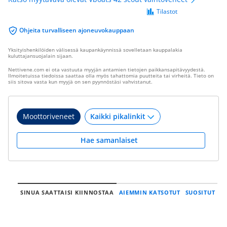
Tilastot
Ohjeita turvalliseen ajoneuvokauppaan
Yksityishenkilöiden välisessä kaupankäynnissä sovelletaan kauppalakia
kuluttajansuojalain sijaan.
Nettivene.com ei ota vastuuta myyjän antamien tietojen paikkansapitävyydestä.
Ilmoitetuissa tiedoissa saattaa olla myös tahattomia puutteita tai virheitä. Tieto on
siis sitova vasta kun myyjä on sen pyynnöstäsi vahvistanut.
Moottoriveneet
Hae samanlaiset
SINUA SAATTAISI KIINNOSTAA
AIEMMIN KATSOTUT
SUOSITUT