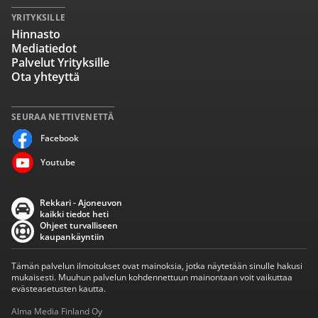
YRITYKSILLE
Hinnasto
Mediatiedot
Palvelut Yrityksille
Ota yhteyttä
SEURAA NETTIVENETTÄ
Facebook
Youtube
Rekkari - Ajoneuvon
kaikki tiedot heti
Ohjeet turvalliseen
kaupankäyntiin
Tämän palvelun ilmoitukset ovat mainoksia, jotka näytetään sinulle hakusi
mukaisesti. Muuhun palvelun kohdennettuun mainontaan voit vaikuttaa
evästeasetusten kautta.
Alma Media Finland Oy