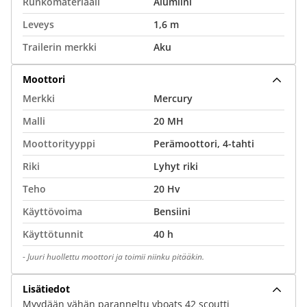
Runkomateriaali
Alumiini
Leveys
1,6 m
Trailerin merkki
Aku
Moottori
Merkki
Mercury
Malli
20 MH
Moottorityyppi
Perämoottori, 4-tahti
Riki
Lyhyt riki
Teho
20 Hv
Käyttövoima
Bensiini
Käyttötunnit
40 h
-
Juuri huollettu moottori ja toimii niinku pitääkin.
Lisätiedot
Myydään vähän paranneltu vboats 42 scoutti