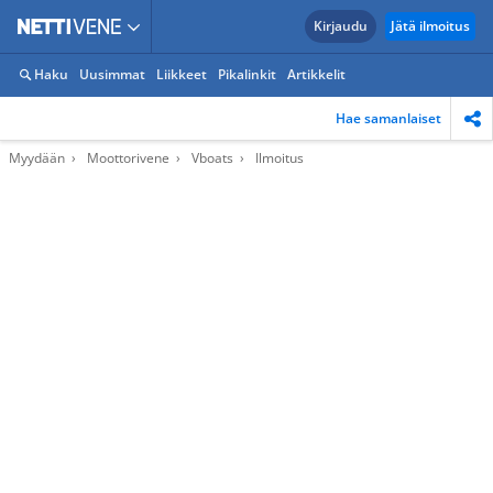
Kirjaudu
Jätä ilmoitus
Haku
Uusimmat
Liikkeet
Pikalinkit
Artikkelit
Hae samanlaiset
Myydään
Moottorivene
Vboats
Ilmoitus