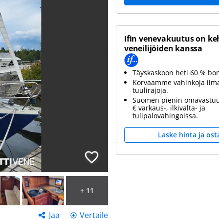
Ifin venevakuutus on ke
veneilijöiden kanssa
Täyskaskoon heti 60 % bo
Korvaamme vahinkoja ilm
tuulirajoja.
Suomen pienin omavastuu
€ varkaus-, ilkivalta- ja
tulipalovahingoissa.
Laske hinta ja ost
+ 11
Jaa
Vertaile