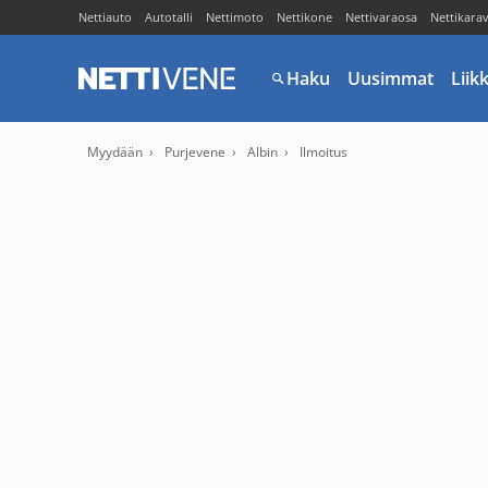
Nettiauto
Autotalli
Nettimoto
Nettikone
Nettivaraosa
Nettikara
Haku
Uusimmat
Liik
Myydään
Purjevene
Albin
Ilmoitus