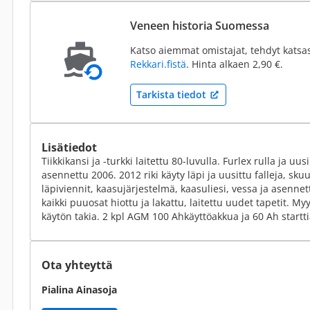
Veneen historia Suomessa
Katso aiemmat omistajat, tehdyt katsa
Rekkari.fistä
. Hinta alkaen 2,90 €.
Tarkista tiedot
Lisätiedot
Tiikkikansi ja -turkki laitettu 80-luvulla. Furlex rulla ja uu
asennettu 2006. 2012 riki käyty läpi ja uusittu falleja, skuut
läpiviennit, kaasujärjestelmä, kaasuliesi, vessa ja asennett
kaikki puuosat hiottu ja lakattu, laitettu uudet tapetit. 
käytön takia. 2 kpl AGM 100 Ahkäyttöakkua ja 60 Ah startt
Ota yhteyttä
Pialina Ainasoja