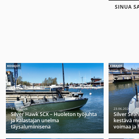
SINUA S
KOEAJOT
KOEAJOT
14.07.2026
23.06.2026
Silver Hawk SCX – Huoleton työjuhta
Silver Sea
ja kalastajan unelma
kestävä mo
täysalumiinisena
voimaa ja 