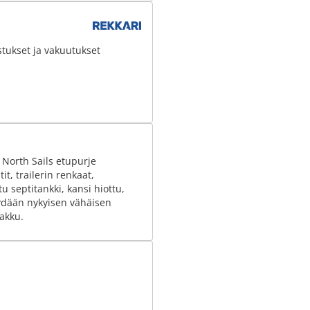
stukset ja vakuutukset
si North Sails etupurje
it, trailerin renkaat,
u septitankki, kansi hiottu,
Myydään nykyisen vähäisen
iakku.