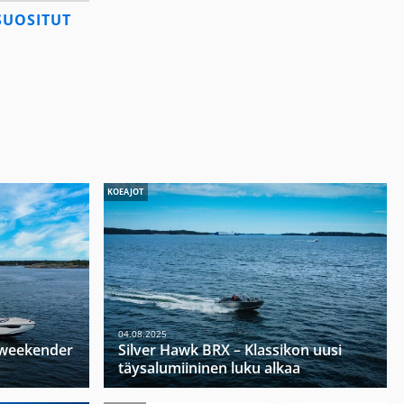
SUOSITUT
KOEAJOT
04.08.2025
u weekender
Silver Hawk BRX – Klassikon uusi
täysalumiininen luku alkaa