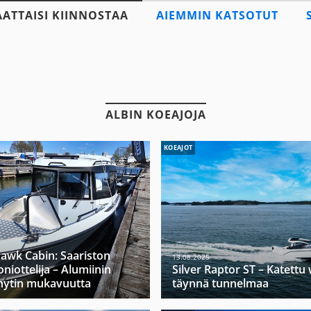
AATTAISI KIINNOSTAA
AIEMMIN KATSOTUT
ALBIN KOEAJOJA
KOEAJOT
hawk Cabin: Saariston
13.08.2025
niottelija – Alumiinin
Silver Raptor ST – Katett
hytin mukavuutta
täynnä tunnelmaa