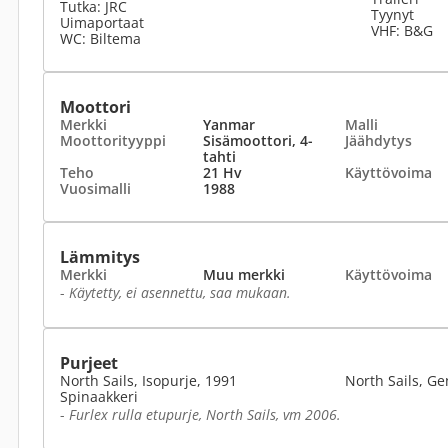
Tutka: JRC
Tyynyt
Uimaportaat
VHF: B&G
WC: Biltema
Moottori
Merkki
Yanmar
Malli
Moottorityyppi
Sisämoottori, 4-
Jäähdytys
tahti
Teho
21 Hv
Käyttövoima
Vuosimalli
1988
Lämmitys
Merkki
Muu merkki
Käyttövoima
-
Käytetty, ei asennettu, saa mukaan.
Purjeet
North Sails, Isopurje, 1991
North Sails, Ge
Spinaakkeri
-
Furlex rulla etupurje, North Sails, vm 2006.