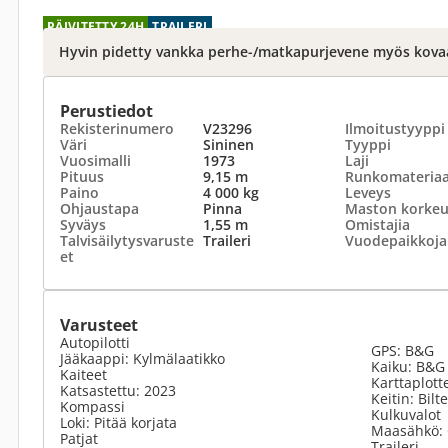
PÄIVITETTY 24H
TRAILERI
Hyvin pidetty vankka perhe-/matkapurjevene myös kovaa
Perustiedot
Rekisterinumero
V23296
Ilmoitustyyppi
Väri
Sininen
Tyyppi
Vuosimalli
1973
Laji
Pituus
9,15 m
Runkomateriaa
Paino
4 000 kg
Leveys
Ohjaustapa
Pinna
Maston korke
Syväys
1,55 m
Omistajia
Talvisäilytysvaruste
Traileri
Vuodepaikkoja
et
Varusteet
Autopilotti
GPS: B&G
Jääkaappi: Kylmälaatikko
Kaiku: B&G
Kaiteet
Karttaplott
Katsastettu: 2023
Keitin: Bil
Kompassi
Kulkuvalot
Loki: Pitää korjata
Maasähkö:
Patjat
Traileri