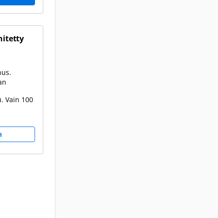
hitetty
nus.
an
. Vain 100
a