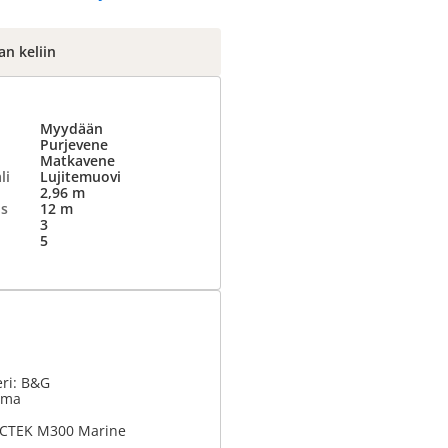
n keliin
Myydään
Purjevene
Matkavene
li
Lujitemuovi
2,96 m
us
12 m
3
5
eri: B&G
tema
 CTEK M300 Marine