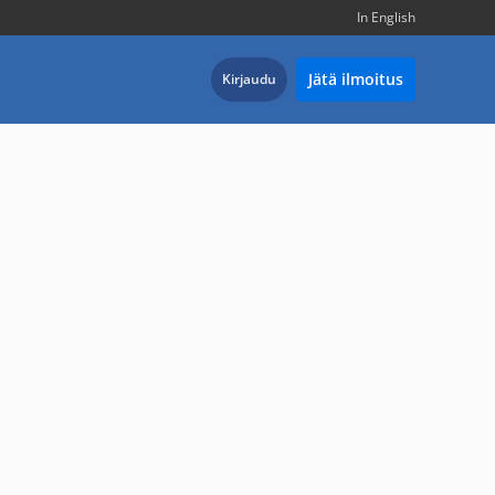
In English
Jätä ilmoitus
Kirjaudu