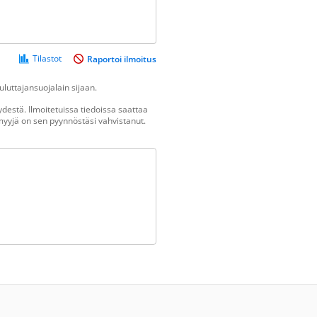
Tilastot
Raportoi ilmoitus
luttajansuojalain sijaan.
destä. Ilmoitetuissa tiedoissa saattaa
n myyjä on sen pyynnöstäsi vahvistanut.