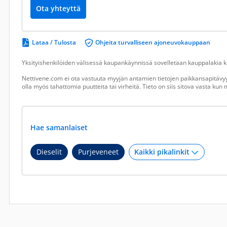
Ota yhteyttä
Lataa / Tulosta
Ohjeita turvalliseen ajoneuvokauppaan
Yksityishenkilöiden välisessä kaupankäynnissä sovelletaan kauppalakia ku
Nettivene.com ei ota vastuuta myyjän antamien tietojen paikkansapitävyy
olla myös tahattomia puutteita tai virheitä. Tieto on siis sitova vasta ku
Hae samanlaiset
Dieselit
Purjeveneet