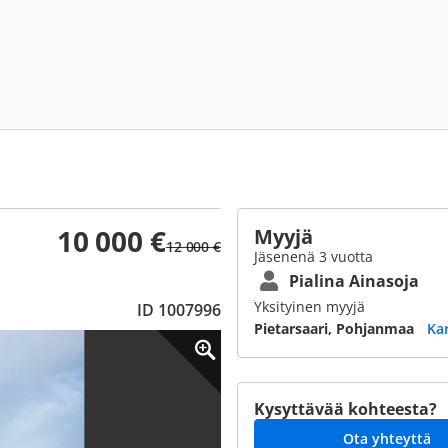
10 000 €
Myyjä
12 000 €
Jäsenenä 3 vuotta
Pialina Ainasoja
Yksityinen myyjä
ID 1007996
Pietarsaari, Pohjanmaa
Ka
Kysyttävää kohteesta?
Ota yhteyttä