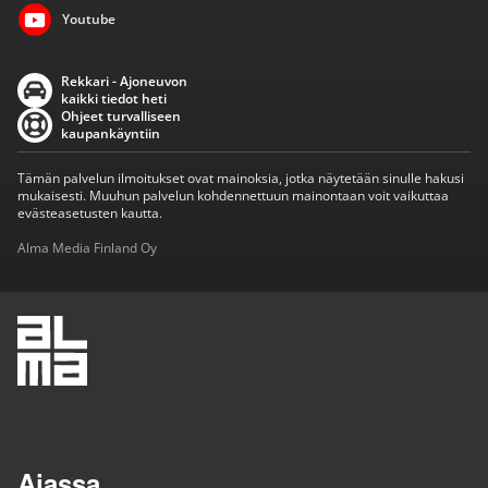
Youtube
Rekkari - Ajoneuvon
kaikki tiedot heti
Ohjeet turvalliseen
kaupankäyntiin
Tämän palvelun ilmoitukset ovat mainoksia, jotka näytetään sinulle hakusi
mukaisesti. Muuhun palvelun kohdennettuun mainontaan voit vaikuttaa
evästeasetusten kautta.
Alma Media Finland Oy