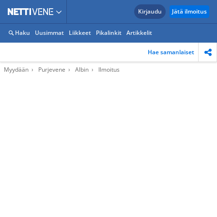
Kirjaudu
Jätä ilmoitus
Haku
Uusimmat
Liikkeet
Pikalinkit
Artikkelit
Hae samanlaiset
Myydään
Purjevene
Albin
Ilmoitus