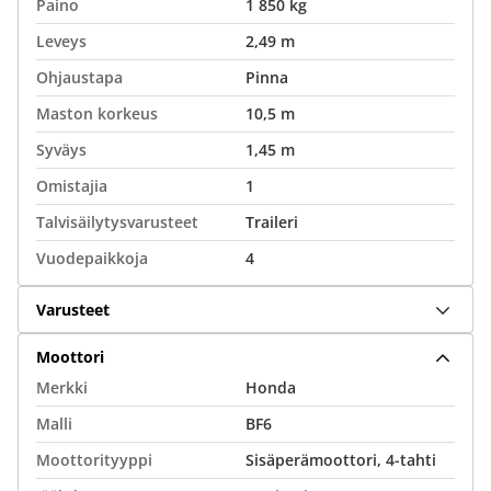
Paino
1 850 kg
Leveys
2,49 m
Ohjaustapa
Pinna
Maston korkeus
10,5 m
Syväys
1,45 m
Omistajia
1
Talvisäilytysvarusteet
Traileri
Vuodepaikkoja
4
Varusteet
Moottori
Merkki
Honda
Malli
BF6
Moottorityyppi
Sisäperämoottori, 4-tahti