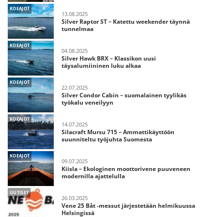
KOEAJOT
13.08.2025
Silver Raptor ST – Katettu weekender täynnä
tunnelmaa
KOEAJOT
04.08.2025
Silver Hawk BRX – Klassikon uusi
täysalumiininen luku alkaa
KOEAJOT
22.07.2025
Silver Condor Cabin – suomalainen tyylikäs
työkalu veneilyyn
KOEAJOT
14.07.2025
Silacraft Mursu 715 – Ammattikäyttöön
suunniteltu työjuhta Suomesta
KOEAJOT
09.07.2025
Kiisla – Ekologinen moottorivene puuveneen
modernilla ajattelulla
UUTISET
26.03.2025
Vene 25 Båt -messut järjestetään helmikuussa
Helsingissä