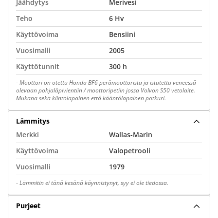
Jäähdytys
Merivesi
Teho
6 Hv
Käyttövoima
Bensiini
Vuosimalli
2005
Käyttötunnit
300 h
-
Moottori on otettu Honda BF6 perämoottorista ja istutettu veneessä
olevaan pohjaläpivientiin / moottoripetiin jossa Volvon S50 vetolaite.
Mukana sekä kiintolapainen että kääntölapainen potkuri.
Lämmitys
Merkki
Wallas-Marin
Käyttövoima
Valopetrooli
Vuosimalli
1979
-
Lämmitin ei tänä kesänä käynnistynyt, syy ei ole tiedossa.
Purjeet