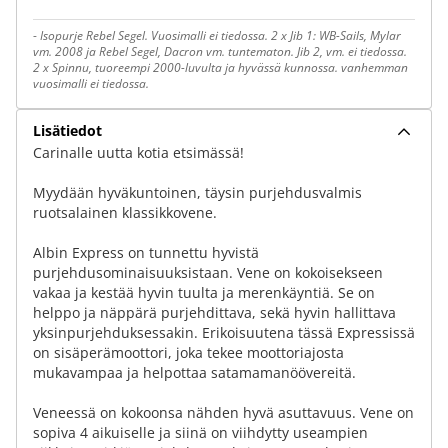
-
Isopurje Rebel Segel. Vuosimalli ei tiedossa. 2 x Jib 1: WB-Sails, Mylar
vm. 2008 ja Rebel Segel, Dacron vm. tuntematon. Jib 2, vm. ei tiedossa.
2 x Spinnu, tuoreempi 2000-luvulta ja hyvässä kunnossa. vanhemman
vuosimalli ei tiedossa.
Lisätiedot
Carinalle uutta kotia etsimässä!
Myydään hyväkuntoinen, täysin purjehdusvalmis
ruotsalainen klassikkovene.
Albin Express on tunnettu hyvistä
purjehdusominaisuuksistaan. Vene on kokoisekseen
vakaa ja kestää hyvin tuulta ja merenkäyntiä. Se on
helppo ja näppärä purjehdittava, sekä hyvin hallittava
yksinpurjehduksessakin. Erikoisuutena tässä Expressissä
on sisäperämoottori, joka tekee moottoriajosta
mukavampaa ja helpottaa satamamanöövereitä.
Veneessä on kokoonsa nähden hyvä asuttavuus. Vene on
sopiva 4 aikuiselle ja siinä on viihdytty useampien