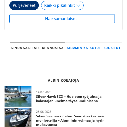
Purjeveneet
Hae samanlaiset
SINUA SAATTAISI KIINNOSTAA
AIEMMIN KATSOTUT
SUOSITUT
ALBIN KOEAJOJA
KOEAJOT
14.07.2026
Silver Hawk SCX – Huoleton työjuhta ja
kalastajan unelma täysalumiinisena
KOEAJOT
23.06.2026
Silver Seahawk Cabin: Saariston kestävä
moniottelija – Alumiinin voimaa ja hytin
mukavuutta