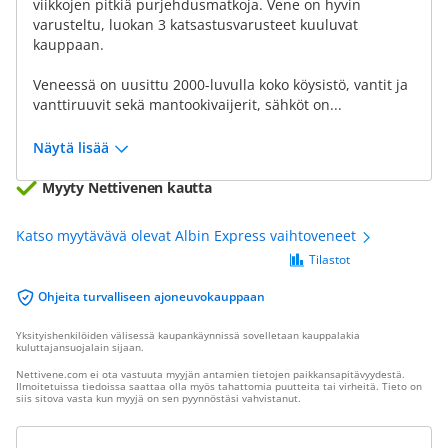
viikkojen pitkiä purjehdusmatkoja. Vene on hyvin
varusteltu, luokan 3 katsastusvarusteet kuuluvat
kauppaan.
Veneessä on uusittu 2000-luvulla koko köysistö, vantit ja
vanttiruuvit sekä mantookivaijerit, sähköt on...
Näytä lisää
Myyty Nettivenen kautta
Katso myytävävä olevat Albin Express vaihtoveneet
Tilastot
Ohjeita turvalliseen ajoneuvokauppaan
Yksityishenkilöiden välisessä kaupankäynnissä sovelletaan kauppalakia
kuluttajansuojalain sijaan.
Nettivene.com ei ota vastuuta myyjän antamien tietojen paikkansapitävyydestä.
Ilmoitetuissa tiedoissa saattaa olla myös tahattomia puutteita tai virheitä. Tieto on
siis sitova vasta kun myyjä on sen pyynnöstäsi vahvistanut.