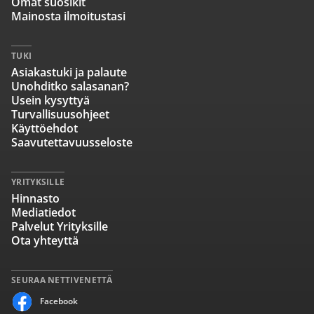
Omat suosikit
Mainosta ilmoitustasi
TUKI
Asiakastuki ja palaute
Unohditko salasanan?
Usein kysyttyä
Turvallisuusohjeet
Käyttöehdot
Saavutettavuusseloste
YRITYKSILLE
Hinnasto
Mediatiedot
Palvelut Yrityksille
Ota yhteyttä
SEURAA NETTIVENETTÄ
Facebook