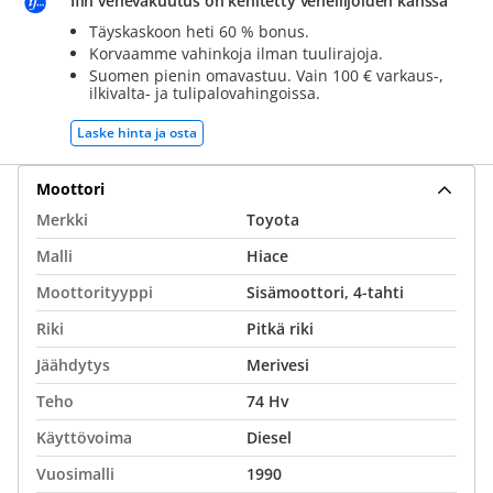
Ifin venevakuutus on kehitetty veneilijöiden kanssa
Täyskaskoon heti 60 % bonus.
Korvaamme vahinkoja ilman tuulirajoja.
Suomen pienin omavastuu. Vain 100 € varkaus-,
ilkivalta- ja tulipalovahingoissa.
Laske hinta ja osta
Moottori
Merkki
Toyota
Malli
Hiace
Moottorityyppi
Sisämoottori, 4-tahti
Riki
Pitkä riki
Jäähdytys
Merivesi
Teho
74 Hv
Käyttövoima
Diesel
Vuosimalli
1990