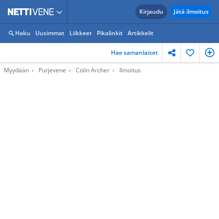
Kirjaudu
Jätä ilmoitus
Haku
Uusimmat
Liikkeet
Pikalinkit
Artikkelit
Hae samanlaiset
Myydään
Purjevene
Colin Archer
Ilmoitus