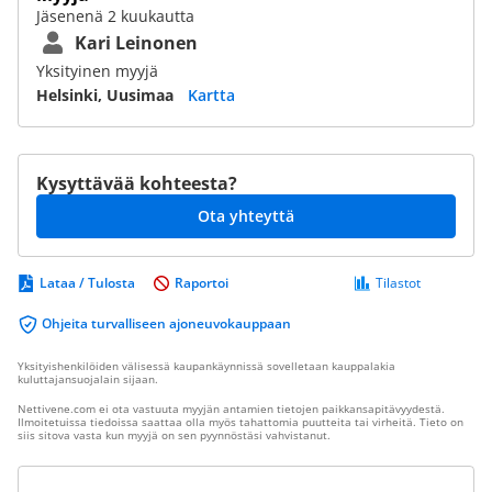
Jäsenenä 2 kuukautta
Kari Leinonen
Yksityinen myyjä
Helsinki, Uusimaa
Kartta
Kysyttävää kohteesta?
Ota yhteyttä
Lataa / Tulosta
Raportoi
Tilastot
Ohjeita turvalliseen ajoneuvokauppaan
Yksityishenkilöiden välisessä kaupankäynnissä sovelletaan kauppalakia
kuluttajansuojalain sijaan.
Nettivene.com ei ota vastuuta myyjän antamien tietojen paikkansapitävyydestä.
Ilmoitetuissa tiedoissa saattaa olla myös tahattomia puutteita tai virheitä. Tieto on
siis sitova vasta kun myyjä on sen pyynnöstäsi vahvistanut.