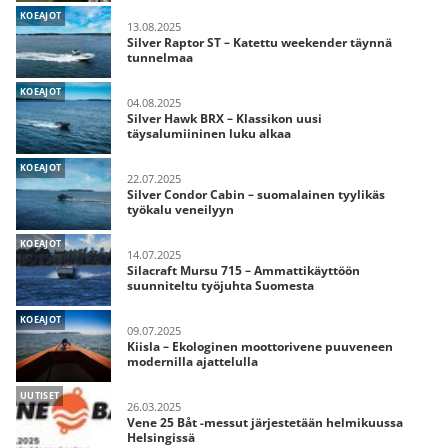
KOEAJOT
13.08.2025
Silver Raptor ST – Katettu weekender täynnä
tunnelmaa
KOEAJOT
04.08.2025
Silver Hawk BRX – Klassikon uusi
täysalumiininen luku alkaa
KOEAJOT
22.07.2025
Silver Condor Cabin – suomalainen tyylikäs
työkalu veneilyyn
KOEAJOT
14.07.2025
Silacraft Mursu 715 – Ammattikäyttöön
suunniteltu työjuhta Suomesta
KOEAJOT
09.07.2025
Kiisla – Ekologinen moottorivene puuveneen
modernilla ajattelulla
UUTISET
26.03.2025
Vene 25 Båt -messut järjestetään helmikuussa
Helsingissä