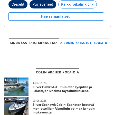
Dieselit
Purjeveneet
Hae samanlaiset
SINUA SAATTAISI KIINNOSTAA
AIEMMIN KATSOTUT
SUOSITUT
COLIN ARCHER KOEAJOJA
KOEAJOT
14.07.2026
Silver Hawk SCX – Huoleton työjuhta ja
kalastajan unelma täysalumiinisena
KOEAJOT
23.06.2026
Silver Seahawk Cabin: Saariston kestävä
moniottelija – Alumiinin voimaa ja hytin
mukavuutta