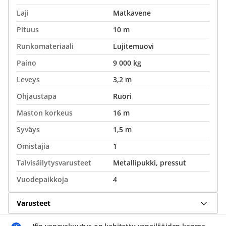
Laji
Matkavene
Pituus
10 m
Runkomateriaali
Lujitemuovi
Paino
9 000 kg
Leveys
3,2 m
Ohjaustapa
Ruori
Maston korkeus
16 m
Syväys
1,5 m
Omistajia
1
Talvisäilytysvarusteet
Metallipukki, pressut
Vuodepaikkoja
4
Varusteet