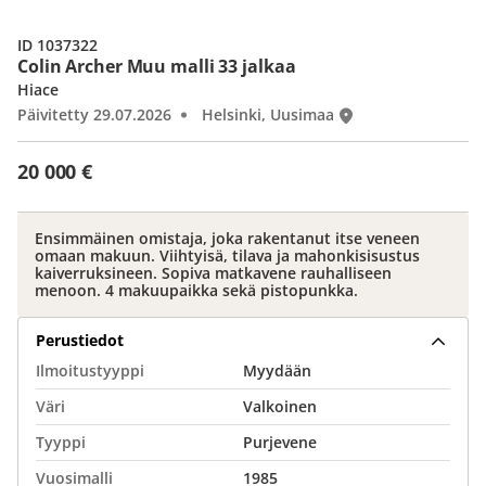
ID 1037322
Colin Archer Muu malli 33 jalkaa
Hiace
Päivitetty 29.07.2026
Helsinki, Uusimaa
20 000 €
Ensimmäinen omistaja, joka rakentanut itse veneen
omaan makuun. Viihtyisä, tilava ja mahonkisisustus
kaiverruksineen. Sopiva matkavene rauhalliseen
menoon. 4 makuupaikka sekä pistopunkka.
Perustiedot
Ilmoitustyyppi
Myydään
Väri
Valkoinen
Tyyppi
Purjevene
Vuosimalli
1985