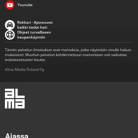
Youtube
Rekkari - Ajoneuvon
kaikki tiedot heti
Ohjeet turvalliseen
kaupankäyntiin
Tämän palvelun ilmoitukset ovat mainoksia, jotka näytetään sinulle hakusi
mukaisesti. Muuhun palvelun kohdennettuun mainontaan voit vaikuttaa
evästeasetusten kautta.
Alma Media Finland Oy