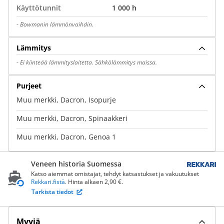
Käyttötunnit
1 000 h
-
Bowmanin lämmönvaihdin.
Lämmitys
-
Ei kiinteää lämmityslaitetta. Sähkölämmitys maissa.
Purjeet
Muu merkki, Dacron, Isopurje
Muu merkki, Dacron, Spinaakkeri
Muu merkki, Dacron, Genoa 1
Veneen historia Suomessa
Katso aiemmat omistajat, tehdyt katsastukset ja vakuutukset
Rekkari.fistä
. Hinta alkaen 2,90 €.
Tarkista tiedot
Myyjä