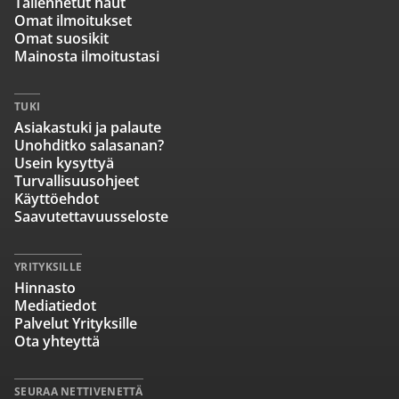
Tallennetut haut
Omat ilmoitukset
Omat suosikit
Mainosta ilmoitustasi
TUKI
Asiakastuki ja palaute
Unohditko salasanan?
Usein kysyttyä
Turvallisuusohjeet
Käyttöehdot
Saavutettavuusseloste
YRITYKSILLE
Hinnasto
Mediatiedot
Palvelut Yrityksille
Ota yhteyttä
SEURAA NETTIVENETTÄ