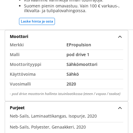
Suomen pienin omavastuu. Vain 100 € varkaus-,
ilkivalta- ja tulipalovahingoissa.
Laske hinta ja osta
Moottori
Merkki
EPropulsion
Malli
pod drive 1
Moottorityyppi
Sähkömoottori
Käyttövoima
Sähkö
Vuosimalli
2020
-
pod drive moottorin hallinta istuinlaatikossa (eteen / vapaa / taakse)
Purjeet
Neb-Sails, Laminaattikangas, Isopurje, 2020
Neb-Sails, Polyester, Genaakkeri, 2020