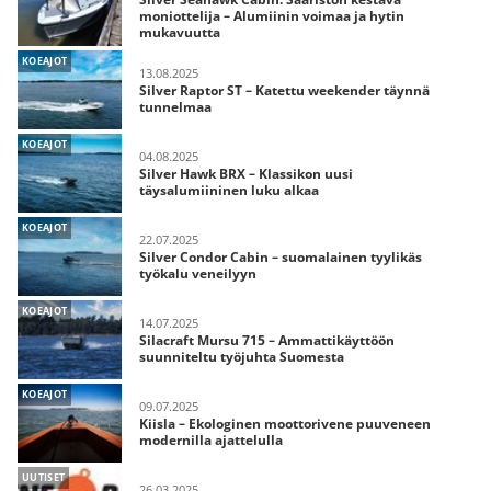
moniottelija – Alumiinin voimaa ja hytin
mukavuutta
KOEAJOT
13.08.2025
Silver Raptor ST – Katettu weekender täynnä
tunnelmaa
KOEAJOT
04.08.2025
Silver Hawk BRX – Klassikon uusi
täysalumiininen luku alkaa
KOEAJOT
22.07.2025
Silver Condor Cabin – suomalainen tyylikäs
työkalu veneilyyn
KOEAJOT
14.07.2025
Silacraft Mursu 715 – Ammattikäyttöön
suunniteltu työjuhta Suomesta
KOEAJOT
09.07.2025
Kiisla – Ekologinen moottorivene puuveneen
modernilla ajattelulla
UUTISET
26.03.2025