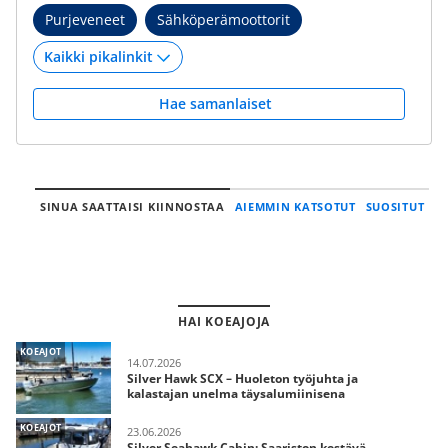
Purjeveneet
Sähköperämoottorit
Hae samanlaiset
SINUA SAATTAISI KIINNOSTAA
AIEMMIN KATSOTUT
SUOSITUT
HAI KOEAJOJA
KOEAJOT
14.07.2026
Silver Hawk SCX – Huoleton työjuhta ja
kalastajan unelma täysalumiinisena
KOEAJOT
23.06.2026
Silver Seahawk Cabin: Saariston kestävä