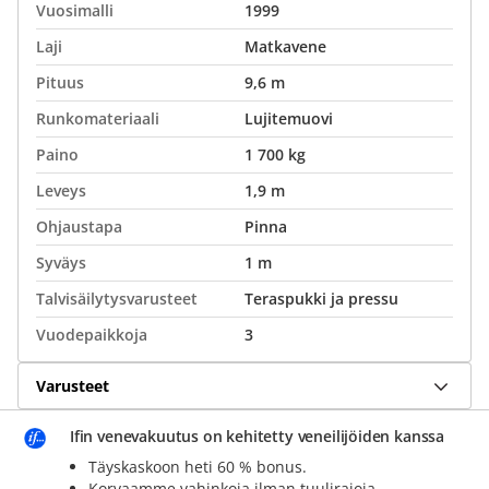
Vuosimalli
1999
Laji
Matkavene
Pituus
9,6 m
Runkomateriaali
Lujitemuovi
Paino
1 700 kg
Leveys
1,9 m
Ohjaustapa
Pinna
Syväys
1 m
Talvisäilytysvarusteet
Teraspukki ja pressu
Vuodepaikkoja
3
Varusteet
Ifin venevakuutus on kehitetty veneilijöiden kanssa
Täyskaskoon heti 60 % bonus.
Korvaamme vahinkoja ilman tuulirajoja.