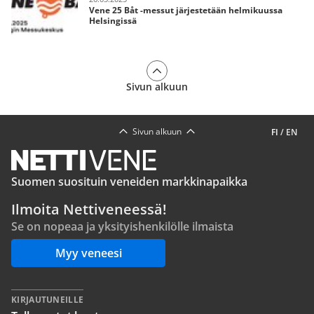
Vene 25 Båt -messut järjestetään helmikuussa
Helsingissä
Sivun alkuun
Sivun alkuun
FI
/
EN
Suomen suosituin veneiden markkinapaikka
Ilmoita Nettiveneessä!
Se on nopeaa ja yksityishenkilölle ilmaista
Myy veneesi
KIRJAUTUNEILLE