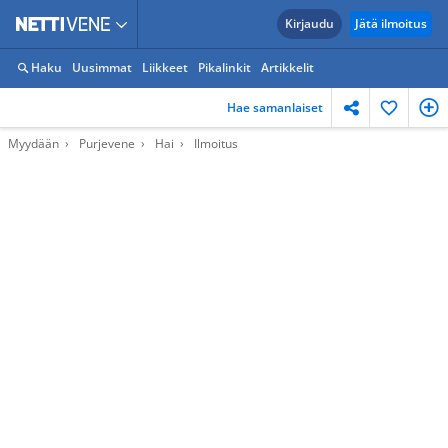
Kirjaudu
Jätä ilmoitus
Haku
Uusimmat
Liikkeet
Pikalinkit
Artikkelit
Hae samanlaiset
Myydään
Purjevene
Hai
Ilmoitus