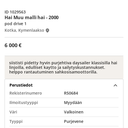
ID 1029563
Hai Muu malli hai - 2000
pod drive 1
Kotka, Kymenlaakso
6 000 €
siististi pidetty hyvin purjehtiva daysailer klassisilla hai
linjoilla, edulliset kaytto ja sailytyskustannukset.
helppo rantautuminen sahkosisamoottorilla.
Perustiedot
Rekisterinumero
R50684
Ilmoitustyyppi
Myydään
Väri
Valkoinen
Tyyppi
Purjevene