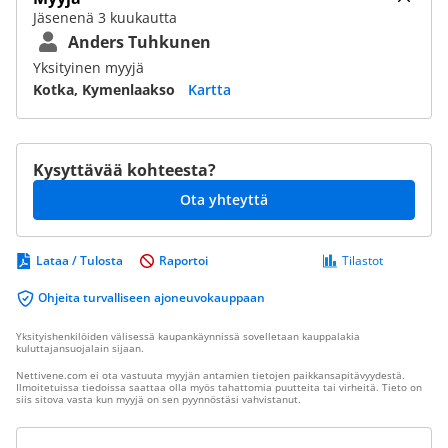
Jäsenenä 3 kuukautta
Anders Tuhkunen
Yksityinen myyjä
Kotka, Kymenlaakso
Kartta
Kysyttävää kohteesta?
Ota yhteyttä
Lataa / Tulosta
Raportoi
Tilastot
Ohjeita turvalliseen ajoneuvokauppaan
Yksityishenkilöiden välisessä kaupankäynnissä sovelletaan kauppalakia
kuluttajansuojalain sijaan.
Nettivene.com ei ota vastuuta myyjän antamien tietojen paikkansapitävyydestä.
Ilmoitetuissa tiedoissa saattaa olla myös tahattomia puutteita tai virheitä. Tieto on
siis sitova vasta kun myyjä on sen pyynnöstäsi vahvistanut.