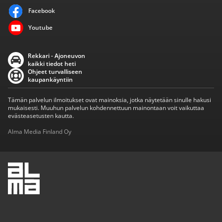
Facebook
Youtube
Rekkari - Ajoneuvon
kaikki tiedot heti
Ohjeet turvalliseen
kaupankäyntiin
Tämän palvelun ilmoitukset ovat mainoksia, jotka näytetään sinulle hakusi
mukaisesti. Muuhun palvelun kohdennettuun mainontaan voit vaikuttaa
evästeasetusten kautta.
Alma Media Finland Oy