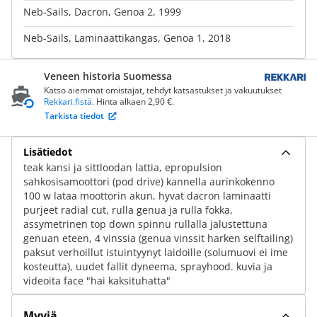
Neb-Sails, Dacron, Genoa 2, 1999
Neb-Sails, Laminaattikangas, Genoa 1, 2018
Veneen historia Suomessa
Katso aiemmat omistajat, tehdyt katsastukset ja vakuutukset
Rekkari.fistä
. Hinta alkaen 2,90 €.
Tarkista tiedot
Lisätiedot
teak kansi ja sittloodan lattia, epropulsion
sahkosisamoottori (pod drive) kannella aurinkokenno
100 w lataa moottorin akun, hyvat dacron laminaatti
purjeet radial cut, rulla genua ja rulla fokka,
assymetrinen top down spinnu rullalla jalustettuna
genuan eteen, 4 vinssia (genua vinssit harken selftailing)
paksut verhoillut istuintyynyt laidoille (solumuovi ei ime
kosteutta), uudet fallit dyneema, sprayhood. kuvia ja
videoita face "hai kaksituhatta"
Myyjä