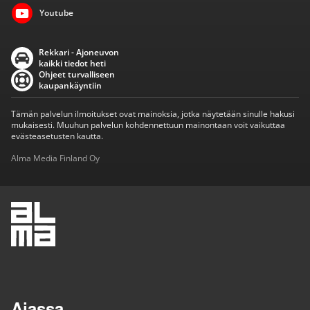
Youtube
Rekkari - Ajoneuvon
kaikki tiedot heti
Ohjeet turvalliseen
kaupankäyntiin
Tämän palvelun ilmoitukset ovat mainoksia, jotka näytetään sinulle hakusi
mukaisesti. Muuhun palvelun kohdennettuun mainontaan voit vaikuttaa
evästeasetusten kautta.
Alma Media Finland Oy