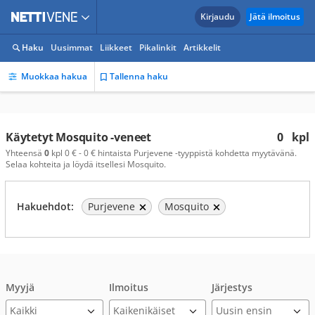
Kirjaudu
Jätä ilmoitus
Haku
Uusimmat
Liikkeet
Pikalinkit
Artikkelit
Muokkaa hakua
Tallenna haku
Käytetyt Mosquito -veneet
0
kpl
Yhteensä
0
kpl 0 € - 0 € hintaista Purjevene -tyyppistä kohdetta myytävänä.
Selaa kohteita ja löydä itsellesi Mosquito.
Hakuehdot:
Purjevene
Mosquito
Myyjä
Ilmoitus
Järjestys