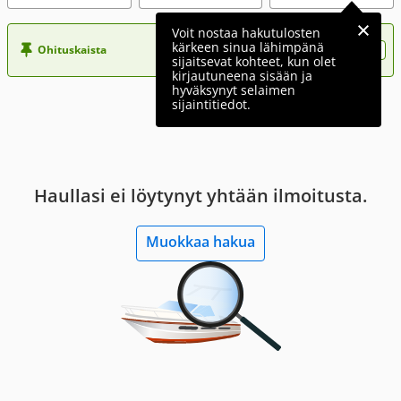
Voit nostaa hakutulosten
kärkeen sinua lähimpänä
Ohituskaista
Nosta ilmoituksesi tähän?
sijaitsevat kohteet, kun olet
kirjautuneena sisään ja
hyväksynyt selaimen
sijaintitiedot.
Haullasi ei löytynyt yhtään ilmoitusta.
Muokkaa hakua