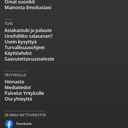
Omat suosikit
Mainosta ilmoitustasi
TUKI
Asiakastuki ja palaute
Unohditko salasanan?
Usein kysyttyä
Turvallisuusohjeet
Käyttöehdot
Saavutettavuusseloste
YRITYKSILLE
Hinnasto
Mediatiedot
Palvelut Yrityksille
Ota yhteyttä
SEURAA NETTIVENETTÄ
Facebook