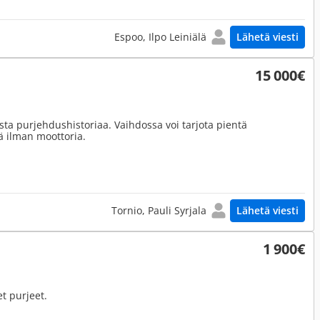
Espoo, Ilpo Leiniälä
Lähetä viesti
15 000€
sta purjehdushistoriaa. Vaihdossa voi tarjota pientä
tä ilman moottoria.
Tornio, Pauli Syrjala
Lähetä viesti
1 900€
et purjeet.