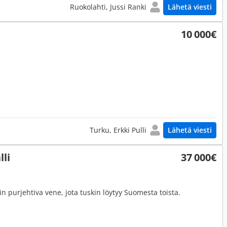
Ruokolahti, Jussi Ranki
Lähetä viesti
10 000€
Turku, Erkki Pulli
Lähetä viesti
li
37 000€
in purjehtiva vene, jota tuskin löytyy Suomesta toista.