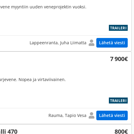
 vene myyntiin uuden veneprojektin vuoksi.
TRAILERI
Lappeenranta, Juha Liimatta
Lähetä viesti
7 900€
jevene. Nopea ja virtaviivainen.
TRAILERI
Rauma, Tapio Vesa
Lähetä viesti
li 470
800€