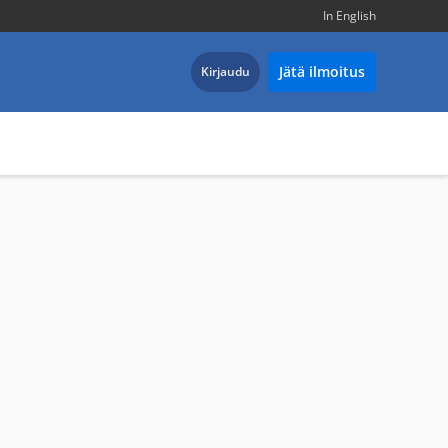
In English
Jätä ilmoitus
Kirjaudu