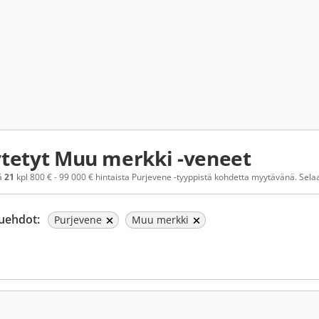
tetyt Muu merkki -veneet
ä
21
kpl 800 € - 99 000 € hintaista Purjevene -tyyppistä kohdetta myytävänä. Selaa 
uehdot:
Purjevene
Muu merkki