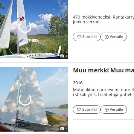
470 mökkiveneeksi. Rantakärry.
jonkin verran.
Suosikki
Vertaile
4
Muu merkki Muu mal
2016
Mahonkinen purjevene nuorelle.
rst köli yms. Lisätietoja puheli
Suosikki
Vertaile
7