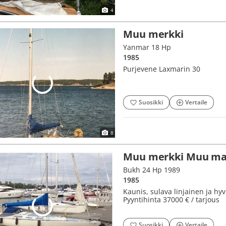
4
Muu merkki
Yanmar 18 Hp
1985
Purjevene Laxmarin 30
Suosikki
Vertaile
8
Muu merkki Muu mal
Bukh 24 Hp 1989
1985
Kaunis, sulava linjainen ja hyv
Pyyntihinta 37000 € / tarjous
Suosikki
Vertaile