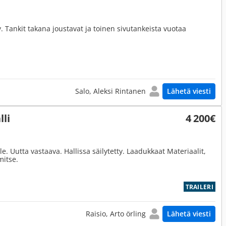
 Tankit takana joustavat ja toinen sivutankeista vuotaa
Salo, Aleksi Rintanen
Lähetä viesti
li
4 200€
 Uutta vastaava. Hallissa säilytetty. Laadukkaat Materiaalit,
mitse.
TRAILERI
Raisio, Arto örling
Lähetä viesti