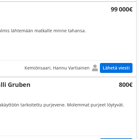
99 000€
almis lähtemään matkalle minne tahansa.
Kemiönsaari, Hannu Vartiainen
Lähetä viesti
li Gruben
800€
akäyttöön tarkoitettu purjevene. Molemmat purjeet löytyvät.