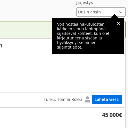
Järjestys
Voit nostaa hakutulosten
kärkeen sinua lähimpänä
sijaitsevat kohteet, kun olet
kirjautuneena sisään ja
hyväksynyt selaimen
n
Ei hinnoiteltu
sijaintitiedot.
Turku, Tommi Rokka
Lähetä viesti
45 000€