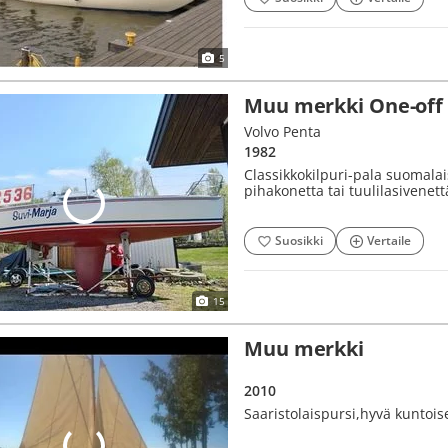
5
Muu merkki One-off
Volvo Penta
1982
Classikkokilpuri-pala suomalai
pihakonetta tai tuulilasivenet
Suosikki
Vertaile
15
Muu merkki
2010
Saaristolaispursi,hyvä kuntois