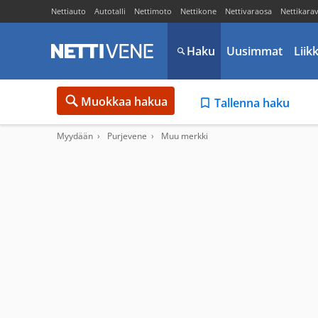
Nettiauto
Autotalli
Nettimoto
Nettikone
Nettivaraosa
Nettikara
Haku
Uusimmat
Liik
Muokkaa hakua
Tallenna haku
Myydään
Purjevene
Muu merkki