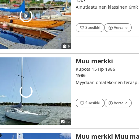
Ainutlaatuinen klassinen 6mR
Suosikki
Vertaile
9
Muu merkki
Kupota 15 Hp 1986
1986
Myydään omatekoinen teräspur
Suosikki
Vertaile
17
Muu merkki Muu mal