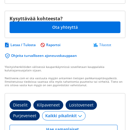
Kysyttävää kohteesta?
Ota yhteyttä
Lataa / Tulosta
Raportoi
Tilastot
Ohjeita turvalliseen ajoneuvokauppaan
Yksityishenkilöiden välisessä kaupankäynnissä sovelletaan kauppalakia
kuluttajansuojalain sijaan.
Nettivene.com ei ota vastuuta myyjän antamien tietojen paikkansapitävyydestä.
Ilmoitetuissa tiedoissa saattaa olla myös tahattomia puutteita tai virheitä. Tieto on
siis sitova vasta kun myyjä on sen pyynnöstäsi vahvistanut.
Dieselit
Kilpaveneet
Loistoveneet
Purjeveneet
Hae samanlaiset