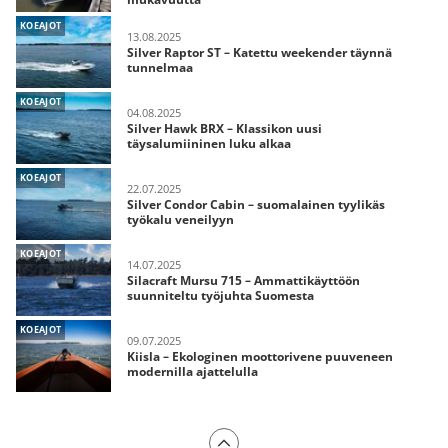
KOEAJOT
13.08.2025
Silver Raptor ST – Katettu weekender täynnä
tunnelmaa
KOEAJOT
04.08.2025
Silver Hawk BRX – Klassikon uusi
täysalumiininen luku alkaa
KOEAJOT
22.07.2025
Silver Condor Cabin – suomalainen tyylikäs
työkalu veneilyyn
KOEAJOT
14.07.2025
Silacraft Mursu 715 – Ammattikäyttöön
suunniteltu työjuhta Suomesta
KOEAJOT
09.07.2025
Kiisla – Ekologinen moottorivene puuveneen
modernilla ajattelulla