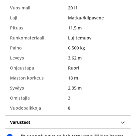
Vuosimalli
2011
Laji
Matka-/kilpavene
Pituus
11,5 m
Runkomateriaali
Lujitemuovi
Paino
6 500 kg
Leveys
3,62 m
Ohjaustapa
Ruori
Maston korkeus
18 m
Syväys
2,35 m
Omistajia
3
Vuodepaikkoja
8
Varusteet