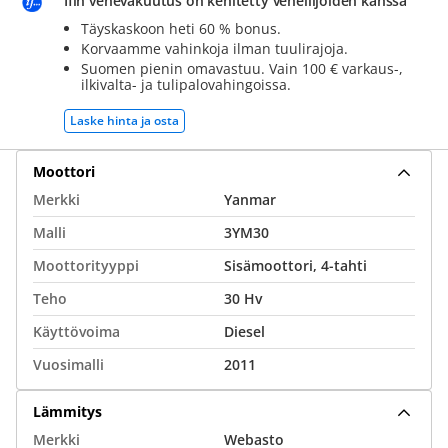
Ifin venevakuutus on kehitetty veneilijöiden kanssa
Täyskaskoon heti 60 % bonus.
Korvaamme vahinkoja ilman tuulirajoja.
Suomen pienin omavastuu. Vain 100 € varkaus-,
ilkivalta- ja tulipalovahingoissa.
Laske hinta ja osta
Moottori
Merkki
Yanmar
Malli
3YM30
Moottorityyppi
Sisämoottori, 4-tahti
Teho
30 Hv
Käyttövoima
Diesel
Vuosimalli
2011
Lämmitys
Merkki
Webasto