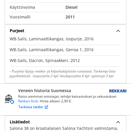
Käyttövoima
Diesel
Vuosimalli
2011
Purjeet
WB-Sails, Laminaattikangas, Isopurje, 2016
WB-Sails, Laminaattikangas, Genoa 1, 2016
WB-Sails, Dacron, Spinaakkeri, 2012
-
Purjeita löytyy matka- ja kilpailukäyttöön runsaasti. Tarkempi lista
pyydettäessä. -isopurjeita 2 kpl -keulapurjeita 6 kpl -spinnuja 3 kpl
Veneen historia Suomessa
Katso aiemmat omistajat, tehdyt katsastukset ja vakuutukset
Rekkari.fistä
. Hinta alkaen 2,90 €.
Tarkista tiedot
Lisätiedot
Salona 38 on kroatialaisen Salona Yachtsin valmistama,