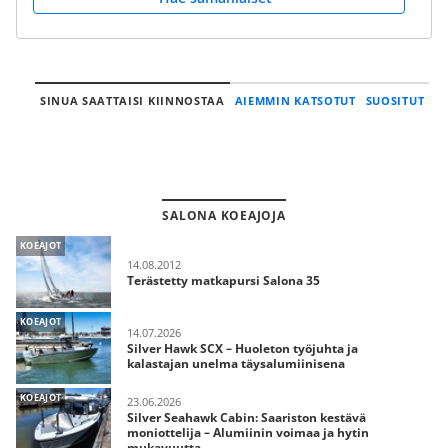
SINUA SAATTAISI KIINNOSTAA
AIEMMIN KATSOTUT
SUOSITUT
SALONA KOEAJOJA
KOEAJOT
14.08.2012
Terästetty matkapursi Salona 35
KOEAJOT
14.07.2026
Silver Hawk SCX – Huoleton työjuhta ja
kalastajan unelma täysalumiinisena
KOEAJOT
23.06.2026
Silver Seahawk Cabin: Saariston kestävä
moniottelija – Alumiinin voimaa ja hytin
mukavuutta