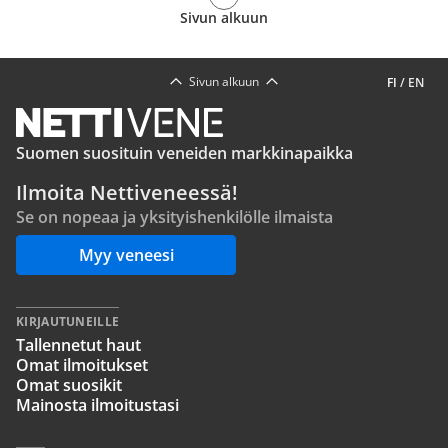
Sivun alkuun
Sivun alkuun
FI
/
EN
Suomen suosituin veneiden markkinapaikka
Ilmoita Nettiveneessä!
Se on nopeaa ja yksityishenkilölle ilmaista
Myy veneesi
KIRJAUTUNEILLE
Tallennetut haut
Omat ilmoitukset
Omat suosikit
Mainosta ilmoitustasi