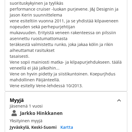
suorituskykyinen ja tyylikäs
performance cruiser -luokan purjevene. J&J Designin ja
Jason Kerin suunnittelema
vene esiteltiin vuonna 2011, ja se yhdistää kilpaveneen
nopeuden sekä perhepurjehtijan
mukavuuden. Erityistä veneen rakenteessa on pilssiin
asennettu ruostumattomasta
teräksestä valmistettu runko, joka jakaa kölin ja rikin
aiheuttamat rasitukset
tasaisesti.
Vene sopii mainiosti matka- ja kilpapurjehdukseen. täälä
veneellä ei jää jalkoihin...
Vene on hyvin pidetty ja siistikuntoinen. Koepurjhdus
mahdollinen Päijänteellä.
Vene esitelty Vene-lehdessä 10/2013.
Myyjä
Jäsenenä 1 vuosi
Jarkko Hinkkanen
Yksityinen myyjä
Jyväskylä, Keski-Suomi
Kartta