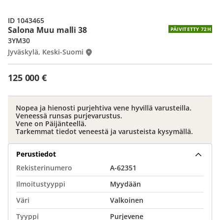
ID 1043465
Salona Muu malli 38
PÄIVITETTY 72H
3YM30
Jyväskylä, Keski-Suomi
125 000 €
Nopea ja hienosti purjehtiva vene hyvillä varusteilla.
Veneessä runsas purjevarustus.
Vene on Päijänteellä.
Tarkemmat tiedot veneestä ja varusteista kysymällä.
Perustiedot
Rekisterinumero
A-62351
Ilmoitustyyppi
Myydään
Väri
Valkoinen
Tyyppi
Purjevene