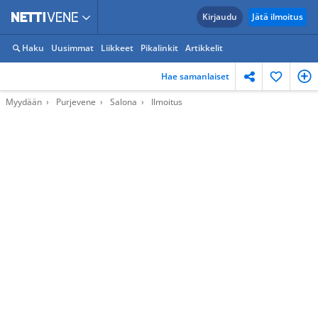
Kirjaudu
Jätä ilmoitus
Haku
Uusimmat
Liikkeet
Pikalinkit
Artikkelit
Hae samanlaiset
Myydään
Purjevene
Salona
Ilmoitus